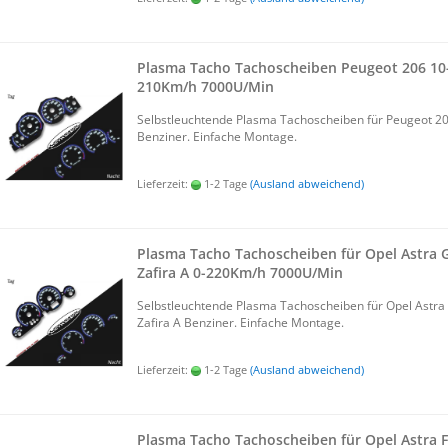
Plas­ma Tacho Ta­cho­schei­ben Peu­geot 206 10-
210Km/h 7000U/Min
Selbst­leuch­ten­de Plas­ma Ta­cho­schei­ben für Peu­geot 2
Ben­zi­ner. Ein­fa­che Mon­ta­ge.
Lieferzeit:
1-2 Tage
(Ausland abweichend)
Plas­ma Tacho Ta­cho­schei­ben für Opel Astra 
Za­fi­ra A 0-​220Km/h 7000U/Min
Selbst­leuch­ten­de Plas­ma Ta­cho­schei­ben für Opel Astra
Za­fi­ra A Ben­zi­ner. Ein­fa­che Mon­ta­ge.
Lieferzeit:
1-2 Tage
(Ausland abweichend)
Plas­ma Tacho Ta­cho­schei­ben für Opel Astra F