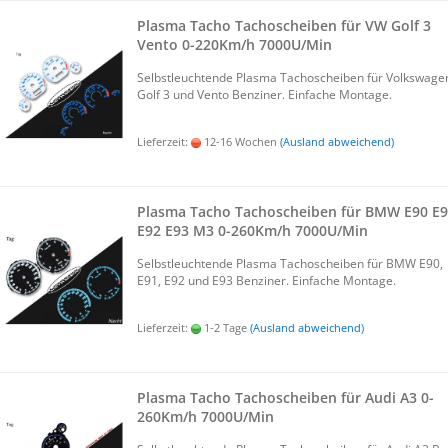
Plas­ma Tacho Ta­cho­schei­ben für VW Golf 3
Vento 0-​220Km/h 7000U/Min
Selbst­leuch­ten­de Plas­ma Ta­cho­schei­ben für Volks­wa­ge
Golf 3 und Vento Ben­zi­ner. Ein­fa­che Mon­ta­ge.
Lieferzeit:
12-16 Wochen
(Ausland abweichend)
Plas­ma Tacho Ta­cho­schei­ben für BMW E90 E
E92 E93 M3 0-​260Km/h 7000U/Min
Selbst­leuch­ten­de Plas­ma Ta­cho­schei­ben für BMW E90,
E91, E92 und E93 Ben­zi­ner. Ein­fa­che Mon­ta­ge.
Lieferzeit:
1-2 Tage
(Ausland abweichend)
Plas­ma Tacho Ta­cho­schei­ben für Audi A3 0-​
260Km/h 7000U/Min