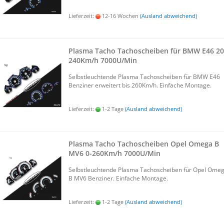
Lieferzeit:
12-16 Wochen
(Ausland abweichend)
Plas­ma Tacho Ta­cho­schei­ben für BMW E46 20-
240Km/h 7000U/Min
Selbst­leuch­ten­de Plas­ma Ta­cho­schei­ben für BMW E46
Ben­zi­ner er­wei­tert bis 260Km/h. Ein­fa­che Mon­ta­ge.
Lieferzeit:
1-2 Tage
(Ausland abweichend)
Plas­ma Tacho Ta­cho­schei­ben Opel Omega B
MV6 0-​260Km/h 7000U/Min
Selbst­leuch­ten­de Plas­ma Ta­cho­schei­ben für Opel Ome
B MV6 Ben­zi­ner. Ein­fa­che Mon­ta­ge.
Lieferzeit:
1-2 Tage
(Ausland abweichend)