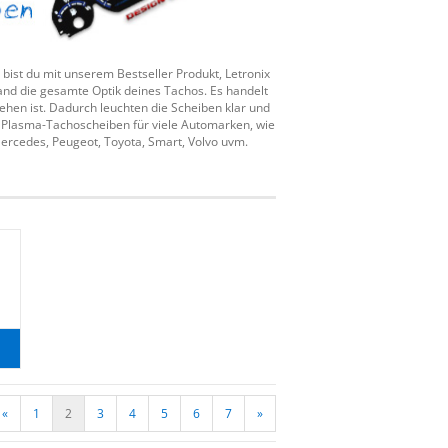
 bist du mit unserem Bestseller Produkt, Letronix
nd die gesamte Optik deines Tachos. Es handelt
ehen ist. Dadurch leuchten die Scheiben klar und
re Plasma-Tachoscheiben für viele Automarken, wie
Mercedes, Peugeot, Toyota, Smart, Volvo uvm.
«
1
2
3
4
5
6
7
»