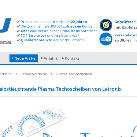
Premiumanbieter seit mehr als
20 Jahren
Weltweit mehr als 300.000
zufriedene
Kunden
Über 2000
verschiedene Produkte im Sortiment
Versandkost
TOP Service
vor
und
nach
dem Kauf
Qualitätsprodukte
der Marke Letronix
ab 38,- €
(inn
Neue Artikel
Anfahrt
Kontakt
»
»
artseite
Straßenverkehr
Plasma Tachoscheiben
elbstleuchtende Plasma Tachoscheiben von Letronix
Konto erstellen
Passwort vergessen?