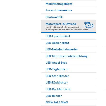
Motormanagement
Zusatzinstrumente
Photovoltaik
Motorsport- & Offroad
Im Straßenverkehr unzulässig
Nur Export/kein Versand innerhalb DE
LED-Leuchtmittel
LED-Abblendlicht
LED-Nebelscheinwerfer
LED-Kennzeichenbeleuchtung
LED-Angel-Eyes
LED-Tagfahrlicht
LED-Standlichter
LED-Rücklichter
LED-Rückfahrlicht
LED-Blinker
%%% SALE %%%