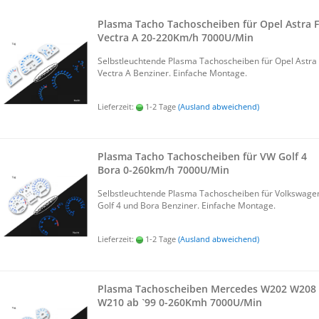
Plas­ma Tacho Ta­cho­schei­ben für Opel Astra F
Vec­tra A 20-​220Km/h 7000U/Min
Selbst­leuch­ten­de Plas­ma Ta­cho­schei­ben für Opel Astra
Vec­tra A Ben­zi­ner. Ein­fa­che Mon­ta­ge.
Lieferzeit:
1-2 Tage
(Ausland abweichend)
Plas­ma Tacho Ta­cho­schei­ben für VW Golf 4
Bora 0-​260km/h 7000U/Min
Selbst­leuch­ten­de Plas­ma Ta­cho­schei­ben für Volks­wa­ge
Golf 4 und Bora Ben­zi­ner. Ein­fa­che Mon­ta­ge.
Lieferzeit:
1-2 Tage
(Ausland abweichend)
Plas­ma Ta­cho­schei­ben Mer­ce­des W202 W208
W210 ab `99 0-​260Kmh 7000U/Min