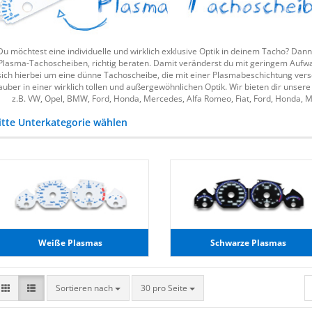
Du möchtest eine individuelle und wirklich exklusive Optik in deinem Tacho? Dann
Plasma-Tachoscheiben, richtig beraten. Damit veränderst du mit geringem Aufwa
sich hierbei um eine dünne Tachoscheibe, die mit einer Plasmabeschichtung vers
auber in einer wirklich tollen und außergewöhnlichen Optik. Wir bieten dir unse
z.B. VW, Opel, BMW, Ford, Honda, Mercedes, Alfa Romeo, Fiat, Ford, Honda, 
itte Unterkategorie wählen
Weiße Plasmas
Schwarze Plasmas
Sortieren nach
30 pro Seite