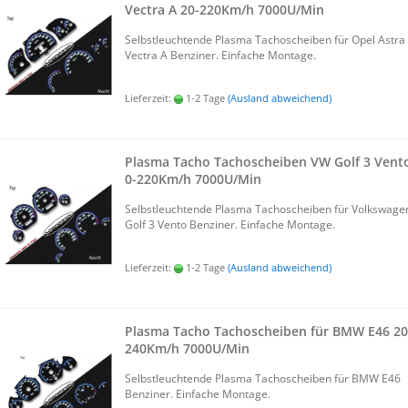
Vec­tra A 20-​220Km/h 7000U/Min
Selbst­leuch­ten­de Plas­ma Ta­cho­schei­ben für Opel Astra
Vec­tra A Ben­zi­ner. Ein­fa­che Mon­ta­ge.
Lieferzeit:
1-2 Tage
(Ausland abweichend)
Plas­ma Tacho Ta­cho­schei­ben VW Golf 3 Vent
0-​220Km/h 7000U/Min
Selbst­leuch­ten­de Plas­ma Ta­cho­schei­ben für Volks­wa­ge
Golf 3 Vento Ben­zi­ner. Ein­fa­che Mon­ta­ge.
Lieferzeit:
1-2 Tage
(Ausland abweichend)
Plas­ma Tacho Ta­cho­schei­ben für BMW E46 20-
240Km/h 7000U/Min
Selbst­leuch­ten­de Plas­ma Ta­cho­schei­ben für BMW E46
Ben­zi­ner. Ein­fa­che Mon­ta­ge.