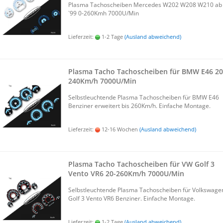
Plas­ma Ta­cho­schei­ben Mer­ce­des W202 W208 W210 ab
`99 0-​260Kmh 7000U/Min
Lieferzeit:
1-2 Tage
(Ausland abweichend)
Plas­ma Tacho Ta­cho­schei­ben für BMW E46 20-
240Km/h 7000U/Min
Selbst­leuch­ten­de Plas­ma Ta­cho­schei­ben für BMW E46
Ben­zi­ner er­wei­tert bis 260Km/h. Ein­fa­che Mon­ta­ge.
Lieferzeit:
12-16 Wochen
(Ausland abweichend)
Plas­ma Tacho Ta­cho­schei­ben für VW Golf 3
Vento VR6 20-​260Km/h 7000U/Min
Selbst­leuch­ten­de Plas­ma Ta­cho­schei­ben für Volks­wa­ge
Golf 3 Vento VR6 Ben­zi­ner. Ein­fa­che Mon­ta­ge.
Lieferzeit:
1-2 Tage
(Ausland abweichend)