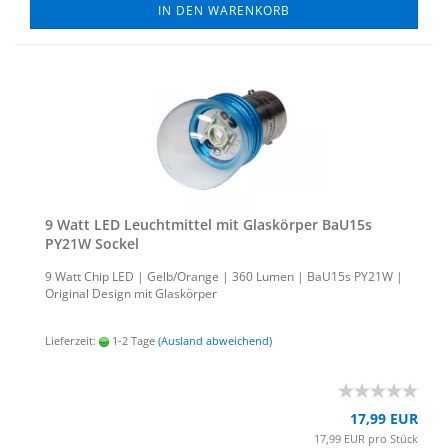
IN DEN WARENKORB
9 Watt LED Leucht­mit­tel mit Glas­kör­per BaU15s
PY21W So­ckel
9 Watt Chip LED | Gelb/Oran­ge | 360 Lumen | BaU15s PY21W |
Ori­gi­nal De­sign mit Glas­kör­per
Lieferzeit:
1-2 Tage
(Ausland abweichend)
17,99 EUR
17,99 EUR pro Stück