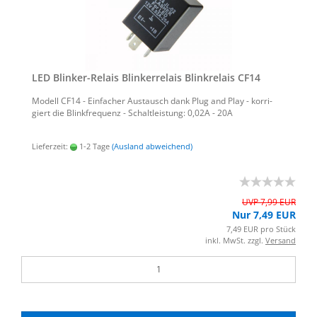
LED Blinker-​​Re­lais Blin­ker­re­lais Blin­kre­lais CF14
Mo­dell CF14 - Ein­fa­cher Aus­tausch dank Plug and Play - kor­ri­
giert die Blink­fre­quenz - Schalt­leis­tung: 0,02A - 20A
Lieferzeit:
1-2 Tage
(Ausland abweichend)
UVP 7,99 EUR
Nur 7,49 EUR
7,49 EUR pro Stück
inkl. MwSt. zzgl.
Versand