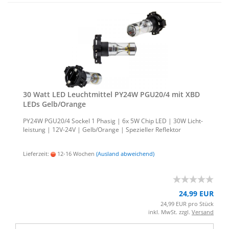
30 Watt LED Leucht­mit­tel PY24W PGU20/4 mit XBD
LEDs Gelb/Oran­ge
PY24W PGU20/4 So­ckel 1 Pha­sig | 6x 5W Chip LED | 30W Licht­
leis­tung | 12V-​24V | Gelb/Oran­ge | Spe­zi­el­ler Re­flek­tor
Lieferzeit:
12-16 Wochen
(Ausland abweichend)
24,99 EUR
24,99 EUR pro Stück
inkl. MwSt. zzgl.
Versand