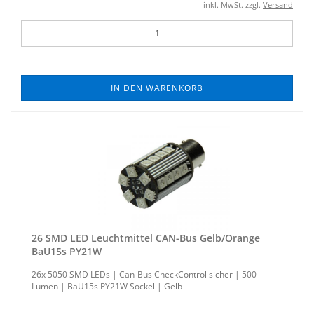
inkl. MwSt. zzgl.
Versand
IN DEN WARENKORB
26 SMD LED Leucht­mit­tel CAN-​Bus Gelb/Oran­ge
BaU15s PY21W
26x 5050 SMD LEDs | Can-​Bus Check­Con­trol si­cher | 500
Lumen | BaU15s PY21W So­ckel | Gelb