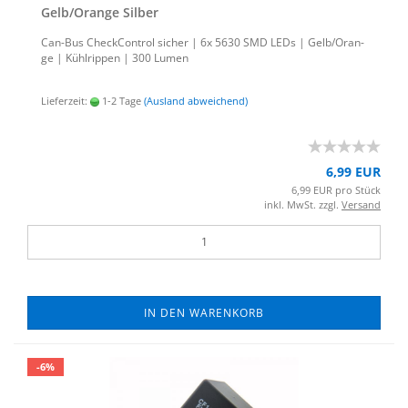
Gelb/Oran­ge Sil­ber
Can-​Bus Check­Con­trol si­cher | 6x 5630 SMD LEDs | Gelb/Oran­
ge | Kühl­rip­pen | 300 Lumen
Lieferzeit:
1-2 Tage
(Ausland abweichend)
6,99 EUR
6,99 EUR pro Stück
inkl. MwSt. zzgl.
Versand
IN DEN WARENKORB
-6%