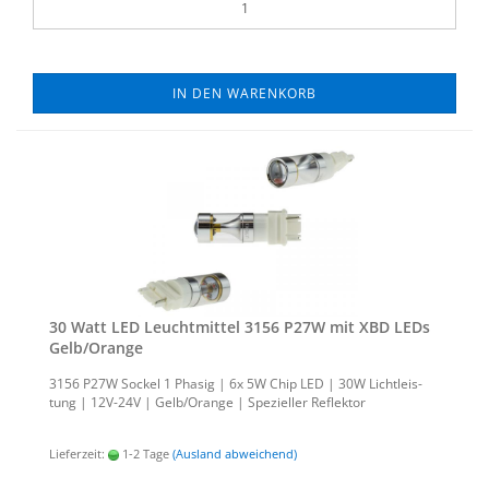
IN DEN WARENKORB
30 Watt LED Leucht­mit­tel 3156 P27W mit XBD LEDs
Gelb/Oran­ge
3156 P27W So­ckel 1 Pha­sig | 6x 5W Chip LED | 30W Licht­leis­
tung | 12V-​24V | Gelb/Oran­ge | Spe­zi­el­ler Re­flek­tor
Lieferzeit:
1-2 Tage
(Ausland abweichend)