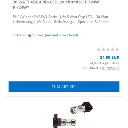
30 WATT XBD-​Chip LED Leucht­mit­tel PH24W
PH24WY
PH24W oder PH24WY So­ckel | 6x 5 Watt Chip LED | 30 Watt
Licht­leis­tung | Weiß oder Gelb/Oran­ge | Spe­zi­el­ler Re­flek­tor
Lieferzeit:
1-2 Tage
(Ausland abweichend)
24,99 EUR
24,99 EUR pro Stück
inkl. MwSt. zzgl.
Versand
ZUM ARTIKEL