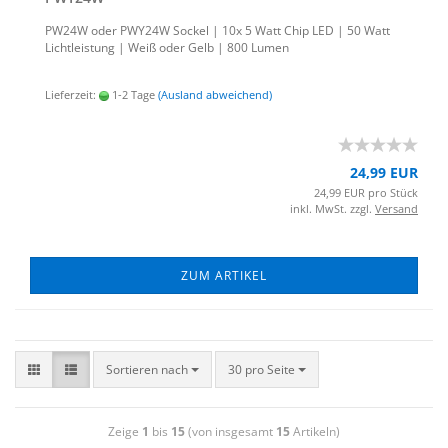
PW24W oder PWY24W So­ckel | 10x 5 Watt Chip LED | 50 Watt
Licht­leis­tung | Weiß oder Gelb | 800 Lumen
Lieferzeit:
1-2 Tage
(Ausland abweichend)
24,99 EUR
24,99 EUR pro Stück
inkl. MwSt. zzgl.
Versand
ZUM ARTIKEL
Sortieren nach
30 pro Seite
Zeige
1
bis
15
(von insgesamt
15
Artikeln)