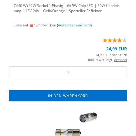
7440 WY21W So­ckel 1 Pha­sig | 6x 5W Chip LED | 30W Licht­leis­
tung | 12V-​24V | Gelb/Oran­ge | Spe­zi­el­ler Re­flek­tor
Lieferzeit:
12-16 Wochen
(Ausland abweichend)
24,99 EUR
24,99 EUR pro Stück
inkl. MwSt. zzgl.
Versand
IN DEN WARENKORB