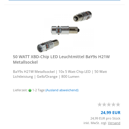
50 WATT XBD-​Chip LED Leucht­mit­tel BaY9s H21W
Me­tall­so­ckel
BaY9s H21W Me­tall­so­ckel | 10x 5 Watt Chip LED | 50 Watt
Licht­leis­tung | Gelb/Oran­ge | 800 Lumen
Lieferzeit:
1-2 Tage
(Ausland abweichend)
24,99 EUR
24,99 EUR pro Stück
inkl. MwSt. zzgl.
Versand