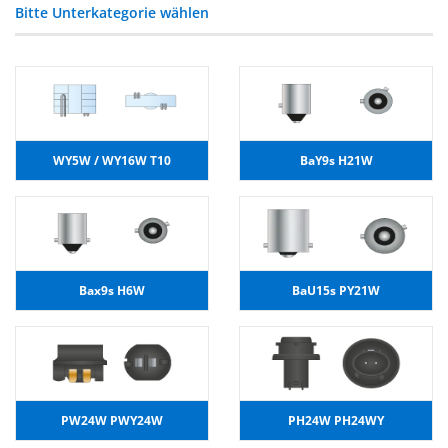
Bitte Unterkategorie wählen
WY5W / WY16W T10
BaY9s H21W
Bax9s H6W
BaU15s PY21W
PW24W PWY24W
PH24W PH24WY