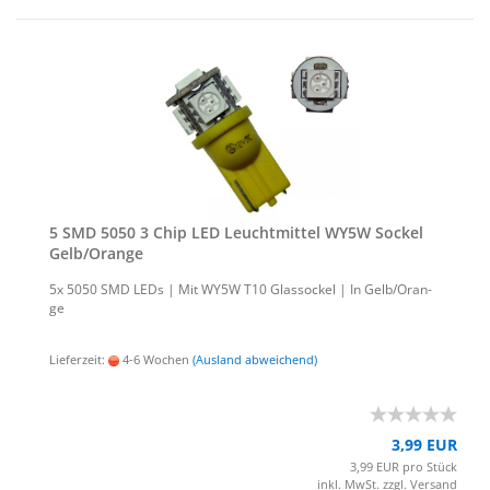
5 SMD 5050 3 Chip LED Leucht­mit­tel WY5W So­ckel
Gelb/Oran­ge
5x 5050 SMD LEDs | Mit WY5W T10 Glas­so­ckel | In Gelb/Oran­
ge
Lieferzeit:
4-6 Wochen
(Ausland abweichend)
3,99 EUR
3,99 EUR pro Stück
inkl. MwSt. zzgl.
Versand