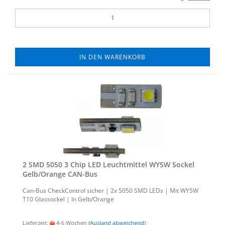
IN DEN WARENKORB
2 SMD 5050 3 Chip LED Leucht­mit­tel WY5W So­ckel
Gelb/Oran­ge CAN-​Bus
Can-​Bus Check­Con­trol si­cher | 2x 5050 SMD LEDs | Mit WY5W
T10 Glas­so­ckel | In Gelb/Oran­ge
Lieferzeit:
4-6 Wochen
(Ausland abweichend)