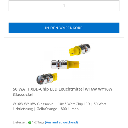
IN DEN WARENKORB
50 WATT XBD-​Chip LED Leucht­mit­tel W16W WY16W
Glas­so­ckel
W16W WY16W Glas­so­ckel | 10x 5 Watt Chip LED | 50 Watt
Licht­leis­tung | Gelb/Oran­ge | 800 Lumen
Lieferzeit:
1-2 Tage
(Ausland abweichend)