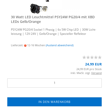
30 Watt LED Leucht­mit­tel PSY24W PG20/4 mit XBD
LEDs Gelb/Oran­ge
PSY24W PG20/4 So­ckel 1 Pha­sig | 6x 5W Chip LED | 30W Licht­
leis­tung | 12V-​24V | Gelb/Oran­ge | Spe­zi­el­ler Re­flek­tor
Lieferzeit:
12-16 Wochen
(Ausland abweichend)
24,99 EUR
24,99 EUR pro Stück
inkl. MwSt. zzgl.
Versand
IN DEN WARENKORB