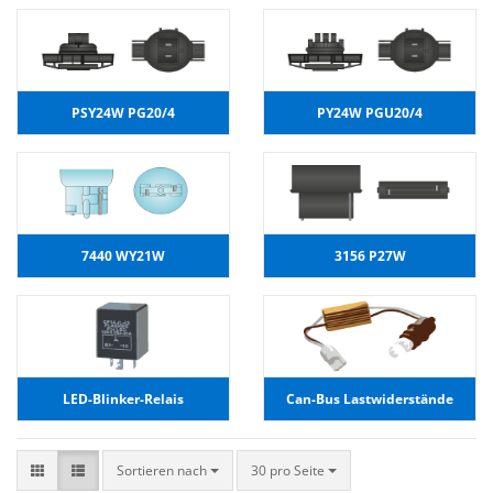
PSY24W PG20/4
PY24W PGU20/4
7440 WY21W
3156 P27W
LED-Blinker-Relais
Can-Bus Lastwiderstände
Sortieren nach
30 pro Seite