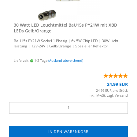
30 Watt LED Leucht­mit­tel BaU15s PY21W mit XBD
LEDs Gelb/Oran­ge
BaU15s PY21W So­ckel 1 Pha­sig | 6x 5W Chip LED | 30W Licht­
leis­tung | 12V-​24V | Gelb/Oran­ge | Spe­zi­el­ler Re­flek­tor
Lieferzeit:
1-2 Tage
(Ausland abweichend)
24,99 EUR
24,99 EUR pro Stück
inkl. MwSt. zzgl.
Versand
IN DEN WARENKORB