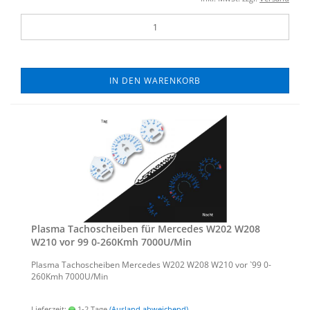
IN DEN WARENKORB
Plas­ma Ta­cho­schei­ben für Mer­ce­des W202 W208
W210 vor 99 0-​260Kmh 7000U/Min
Plas­ma Ta­cho­schei­ben Mer­ce­des W202 W208 W210 vor `99 0-​
260Kmh 7000U/Min
Lieferzeit:
1-2 Tage
(Ausland abweichend)