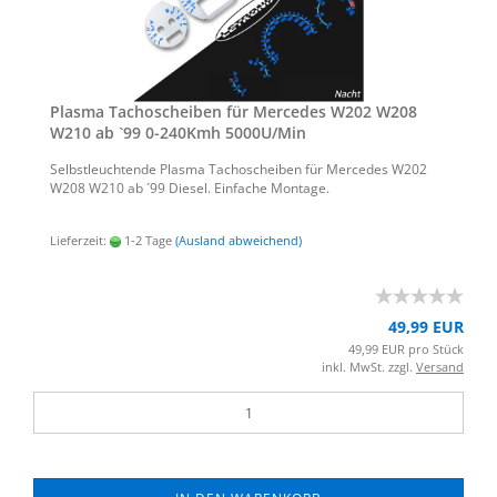
Plas­ma Ta­cho­schei­ben für Mer­ce­des W202 W208
W210 ab `99 0-​240Kmh 5000U/Min
Selbst­leuch­ten­de Plas­ma Ta­cho­schei­ben für Mer­ce­des W202
W208 W210 ab ´99 Die­sel. Ein­fa­che Mon­ta­ge.
Lieferzeit:
1-2 Tage
(Ausland abweichend)
49,99 EUR
49,99 EUR pro Stück
inkl. MwSt. zzgl.
Versand