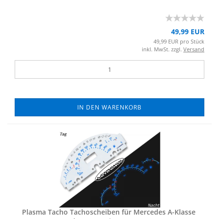
49,99 EUR
49,99 EUR pro Stück
inkl. MwSt. zzgl.
Versand
IN DEN WARENKORB
Plas­ma Tacho Ta­cho­schei­ben für Mer­ce­des A-​Klas­se