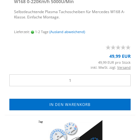
W168 0-​220Km/h 5000U/Min
Selbst­leuch­ten­de Plas­ma Ta­cho­schei­ben für Mer­ce­des W168 A-​
Klasse. Ein­fa­che Mon­ta­ge.
Lieferzeit:
1-2 Tage
(Ausland abweichend)
49,99 EUR
49,99 EUR pro Stück
inkl. MwSt. zzgl.
Versand
IN DEN WARENKORB