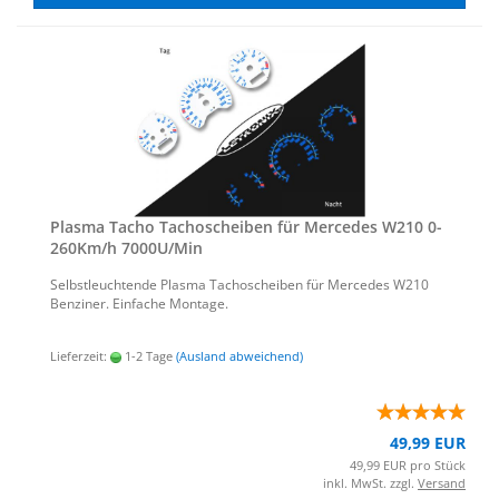
Plas­ma Tacho Ta­cho­schei­ben für Mer­ce­des W210 0-​
260Km/h 7000U/Min
Selbst­leuch­ten­de Plas­ma Ta­cho­schei­ben für Mer­ce­des W210
Ben­zi­ner. Ein­fa­che Mon­ta­ge.
Lieferzeit:
1-2 Tage
(Ausland abweichend)
49,99 EUR
49,99 EUR pro Stück
inkl. MwSt. zzgl.
Versand