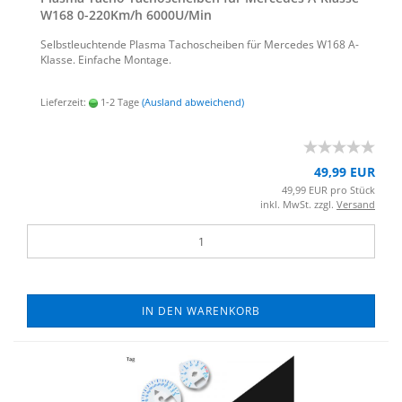
W168 0-​220Km/h 6000U/Min
Selbst­leuch­ten­de Plas­ma Ta­cho­schei­ben für Mer­ce­des W168 A-​
Klasse. Ein­fa­che Mon­ta­ge.
Lieferzeit:
1-2 Tage
(Ausland abweichend)
49,99 EUR
49,99 EUR pro Stück
inkl. MwSt. zzgl.
Versand
IN DEN WARENKORB