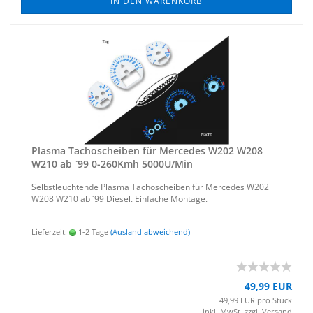
IN DEN WARENKORB
Plas­ma Ta­cho­schei­ben für Mer­ce­des W202 W208
W210 ab `99 0-​260Kmh 5000U/Min
Selbst­leuch­ten­de Plas­ma Ta­cho­schei­ben für Mer­ce­des W202
W208 W210 ab ´99 Die­sel. Ein­fa­che Mon­ta­ge.
Lieferzeit:
1-2 Tage
(Ausland abweichend)
49,99 EUR
49,99 EUR pro Stück
inkl. MwSt. zzgl.
Versand