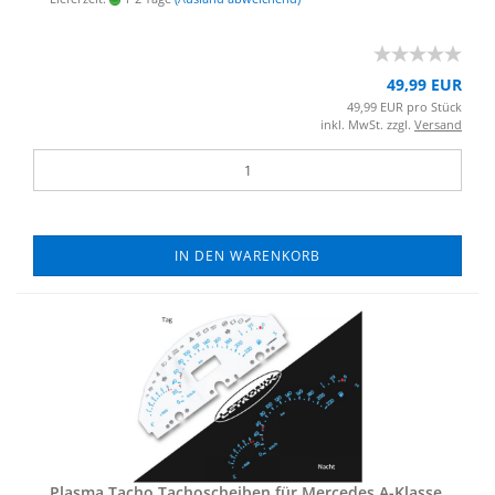
49,99 EUR
49,99 EUR pro Stück
inkl. MwSt. zzgl.
Versand
IN DEN WARENKORB
Plas­ma Tacho Ta­cho­schei­ben für Mer­ce­des A-​Klas­se