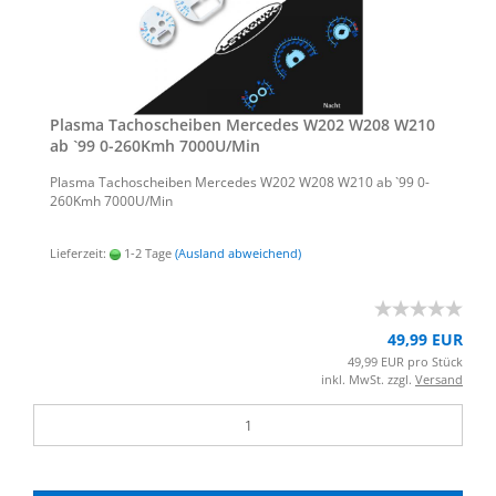
Plas­ma Ta­cho­schei­ben Mer­ce­des W202 W208 W210
ab `99 0-​260Kmh 7000U/Min
Plas­ma Ta­cho­schei­ben Mer­ce­des W202 W208 W210 ab `99 0-​
260Kmh 7000U/Min
Lieferzeit:
1-2 Tage
(Ausland abweichend)
49,99 EUR
49,99 EUR pro Stück
inkl. MwSt. zzgl.
Versand