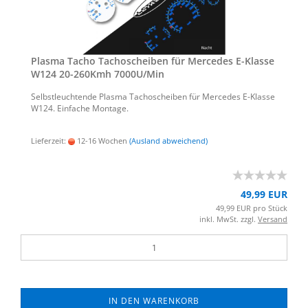
Plas­ma Tacho Ta­cho­schei­ben für Mer­ce­des E-​Klas­se
W124 20-​260Kmh 7000U/Min
Selbst­leuch­ten­de Plas­ma Ta­cho­schei­ben für Mer­ce­des E-​Klasse
W124. Ein­fa­che Mon­ta­ge.
Lieferzeit:
12-16 Wochen
(Ausland abweichend)
49,99 EUR
49,99 EUR pro Stück
inkl. MwSt. zzgl.
Versand
IN DEN WARENKORB