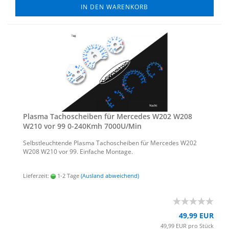
IN DEN WARENKORB
Plas­ma Ta­cho­schei­ben für Mer­ce­des W202 W208
W210 vor 99 0-​240Kmh 7000U/Min
Selbst­leuch­ten­de Plas­ma Ta­cho­schei­ben für Mer­ce­des W202
W208 W210 vor 99. Ein­fa­che Mon­ta­ge.
Lieferzeit:
1-2 Tage
(Ausland abweichend)
49,99 EUR
49,99 EUR pro Stück