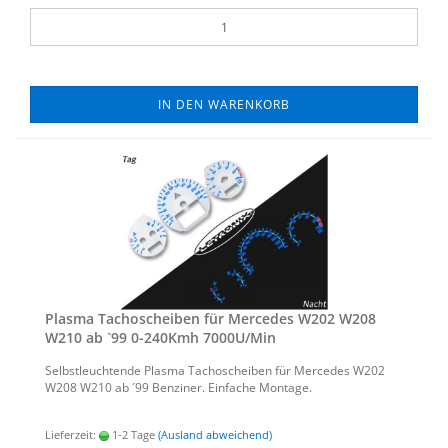
IN DEN WARENKORB
Plas­ma Ta­cho­schei­ben für Mer­ce­des W202 W208
W210 ab `99 0-​240Kmh 7000U/Min
Selbst­leuch­ten­de Plas­ma Ta­cho­schei­ben für Mer­ce­des W202
W208 W210 ab ´99 Ben­zi­ner. Ein­fa­che Mon­ta­ge.
Lieferzeit:
1-2 Tage
(Ausland abweichend)