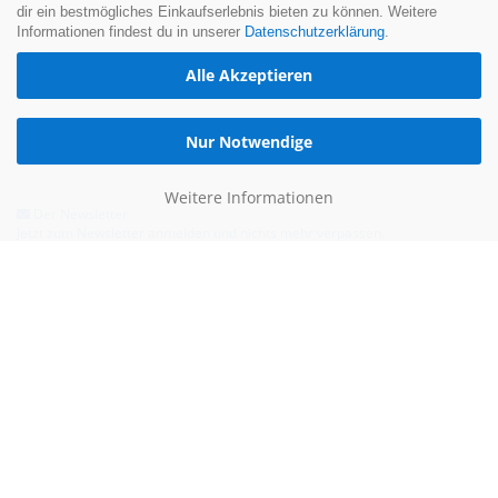
dir ein bestmögliches Einkaufserlebnis bieten zu können. Weitere
Informationen findest du in unserer
Datenschutzerklärung
.
Alle Akzeptieren
Nur Notwendige
Weitere Informationen
Der Newsletter
Jetzt zum Newsletter anmelden und nichts mehr verpassen.
Hilfe & Kontakt
Email:
kontakt@blauertacho4u.de
Telefon:
+49 (0)21612478290