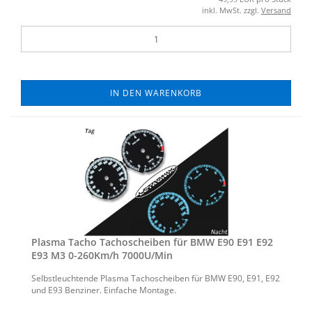
inkl. MwSt. zzgl.
Versand
IN DEN WARENKORB
Plas­ma Tacho Ta­cho­schei­ben für BMW E90 E91 E92
E93 M3 0-​260Km/h 7000U/Min
Selbst­leuch­ten­de Plas­ma Ta­cho­schei­ben für BMW E90, E91, E92
und E93 Ben­zi­ner. Ein­fa­che Mon­ta­ge.