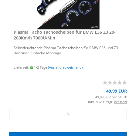
Plas­ma Tacho Ta­cho­schei­ben für BMW E36 Z3 20-​
260Km/h 7000U/Min
Selbst­leuch­ten­de Plas­ma Ta­cho­schei­ben für BMW E36 und Z3
Ben­zi­ner. Ein­fa­che Mon­ta­ge.
Lieferzeit:
1-2 Tage
(Ausland abweichend)
49,99 EUR
49,99 EUR pro Stück
inkl. MwSt. zzgl.
Versand