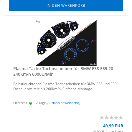
IN DEN WARENKORB
Plas­ma Tacho Ta­cho­schei­ben für BMW E38 E39 20-​
240Km/h 6000U/Min
Selbst­leuch­ten­de Plas­ma Ta­cho­schei­ben für BMW E38 und E39
Die­sel er­wei­tert bis 260Km/h. Ein­fa­che Mon­ta­ge.
Lieferzeit:
1-2 Tage
(Ausland abweichend)
49,99 EUR
49,99 EUR pro Stück