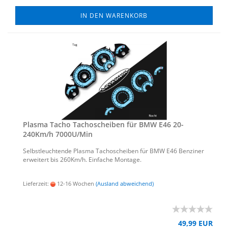
IN DEN WARENKORB
Plas­ma Tacho Ta­cho­schei­ben für BMW E46 20-​
240Km/h 7000U/Min
Selbst­leuch­ten­de Plas­ma Ta­cho­schei­ben für BMW E46 Ben­zi­ner
er­wei­tert bis 260Km/h. Ein­fa­che Mon­ta­ge.
Lieferzeit:
12-16 Wochen
(Ausland abweichend)
49,99 EUR