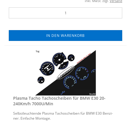
inkl. MwSt. zzgl.
Versand
IN DEN WARENKORB
Plas­ma Tacho Ta­cho­schei­ben für BMW E30 20-​
240Km/h 7000U/Min
Selbst­leuch­ten­de Plas­ma Ta­cho­schei­ben für BMW E30 Ben­zi­
ner. Ein­fa­che Mon­ta­ge.