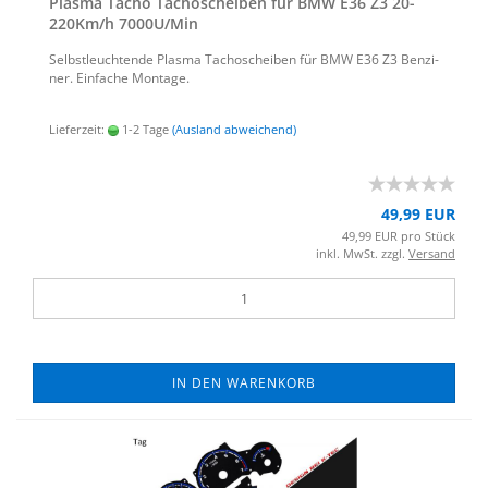
Plas­ma Tacho Ta­cho­schei­ben für BMW E36 Z3 20-​
220Km/h 7000U/Min
Selbst­leuch­ten­de Plas­ma Ta­cho­schei­ben für BMW E36 Z3 Ben­zi­
ner. Ein­fa­che Mon­ta­ge.
Lieferzeit:
1-2 Tage
(Ausland abweichend)
49,99 EUR
49,99 EUR pro Stück
inkl. MwSt. zzgl.
Versand
IN DEN WARENKORB