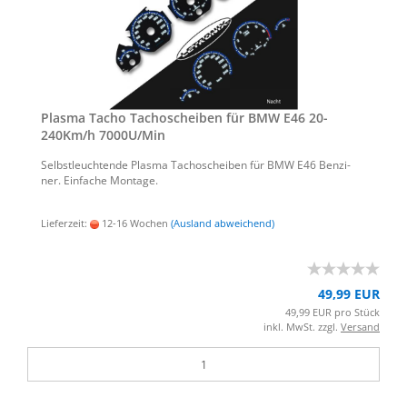
Plas­ma Tacho Ta­cho­schei­ben für BMW E46 20-​
240Km/h 7000U/Min
Selbst­leuch­ten­de Plas­ma Ta­cho­schei­ben für BMW E46 Ben­zi­
ner. Ein­fa­che Mon­ta­ge.
Lieferzeit:
12-16 Wochen
(Ausland abweichend)
49,99 EUR
49,99 EUR pro Stück
inkl. MwSt. zzgl.
Versand