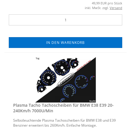
49,99 EUR pro Stück
inkl. MwSt. zzgl.
Versand
IN DEN WARENKORB
Plas­ma Tacho Ta­cho­schei­ben für BMW E38 E39 20-​
240Km/h 7000U/Min
Selbst­leuch­ten­de Plas­ma Ta­cho­schei­ben für BMW E38 und E39
Ben­zi­ner er­wei­tert bis 260Km/h. Ein­fa­che Mon­ta­ge.