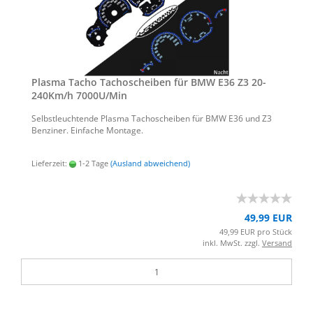
Plas­ma Tacho Ta­cho­schei­ben für BMW E36 Z3 20-​
240Km/h 7000U/Min
Selbst­leuch­ten­de Plas­ma Ta­cho­schei­ben für BMW E36 und Z3
Ben­zi­ner. Ein­fa­che Mon­ta­ge.
Lieferzeit:
1-2 Tage
(Ausland abweichend)
49,99 EUR
49,99 EUR pro Stück
inkl. MwSt. zzgl.
Versand