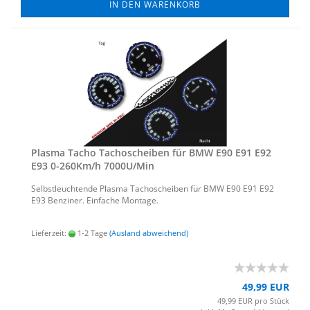
IN DEN WARENKORB
Plas­ma Tacho Ta­cho­schei­ben für BMW E90 E91 E92
E93 0-​260Km/h 7000U/Min
Selbst­leuch­ten­de Plas­ma Ta­cho­schei­ben für BMW E90 E91 E92
E93 Ben­zi­ner. Ein­fa­che Mon­ta­ge.
Lieferzeit:
1-2 Tage
(Ausland abweichend)
49,99 EUR
49,99 EUR pro Stück