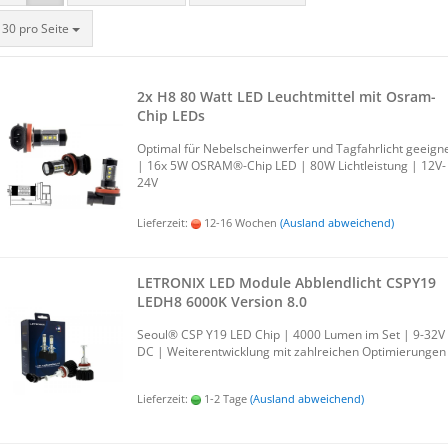
30 pro Seite
2x H8 80 Watt LED Leucht­mit­tel mit Osram-​​
Chip LEDs
Op­ti­mal für Ne­bel­schein­wer­fer und Tag­fahr­licht ge­eig­n
| 16x 5W OSRAM®-Chip LED | 80W Licht­leis­tung | 12V-​
24V
Lieferzeit:
12-16 Wochen
(Ausland abweichend)
LE­TRO­NIX LED Mo­du­le Ab­blend­licht CSPY19
LEDH8 6000K Ver­si­on 8.0
Seoul® CSP Y19 LED Chip | 4000 Lumen im Set | 9-32V
DC | Wei­ter­ent­wick­lung mit zahl­rei­chen Op­ti­mie­run­gen
Lieferzeit:
1-2 Tage
(Ausland abweichend)