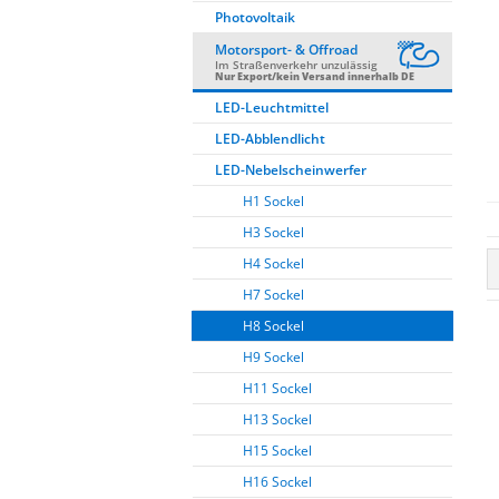
Photovoltaik
Motorsport- & Offroad
Im Straßenverkehr unzulässig
Nur Export/kein Versand innerhalb DE
LED-Leuchtmittel
LED-Abblendlicht
LED-Nebelscheinwerfer
H1 Sockel
H3 Sockel
H4 Sockel
H7 Sockel
H8 Sockel
H9 Sockel
H11 Sockel
H13 Sockel
H15 Sockel
H16 Sockel