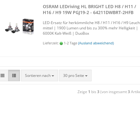
OSRAM LED­ri­ving HL BRIGHT LED H8 / H11 /
H16 / H9 19W PGJ19-​​2 - 64211DWBRT-​​2HFB
LED-​Ersatz für her­kömm­li­che H8 / H11 / H16 / H9 Leuch
mit­tel | 1900 Lumen und bis zu 300% mehr Hel­lig­keit |
6000K Kalt-​Weiß | Duo­Box
Lieferzeit:
1-2 Tage
(Ausland abweichend)
Sortieren nach
30 pro Seite
Zeige
1
bis
3
(von insgesamt
3
Artik