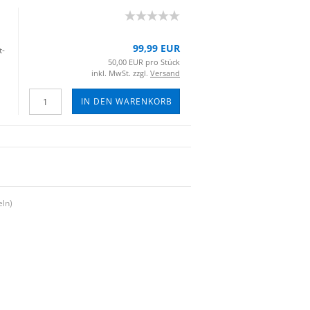
99,99 EUR
t­
50,00 EUR pro Stück
inkl. MwSt. zzgl.
Versand
IN DEN WARENKORB
eln)