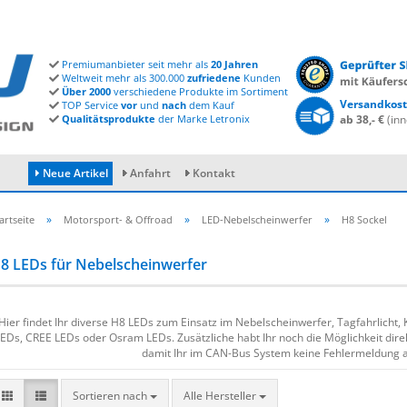
Premiumanbieter seit mehr als
20 Jahren
Weltweit mehr als 300.000
zufriedene
Kunden
Über 2000
verschiedene Produkte im Sortiment
Versandkost
TOP Service
vor
und
nach
dem Kauf
Qualitätsprodukte
der Marke Letronix
ab 38,- €
(inn
Neue Artikel
Anfahrt
Kontakt
»
»
»
artseite
Motorsport- & Offroad
LED-Nebelscheinwerfer
H8 Sockel
8 LEDs für Nebelscheinwerfer
Konto erstellen
Passwort vergessen?
Hier findet Ihr diverse H8 LEDs zum Einsatz im Nebelscheinwerfer, Tagfahrlicht, 
EDs, CREE LEDs oder Osram LEDs. Zusätzliche habt Ihr noch die Möglichkeit dire
damit Ihr im CAN-Bus System keine Fehlermeldung 
Sortieren nach
Alle Hersteller