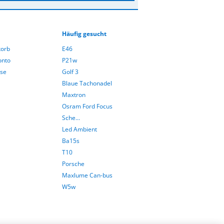
Häufig gesucht
orb
E46
onto
P21w
sse
Golf 3
Blaue Tachonadel
Maxtron
Osram Ford Focus
Sche...
Led Ambient
Ba15s
T10
Porsche
Maxlume Can-bus
W5w