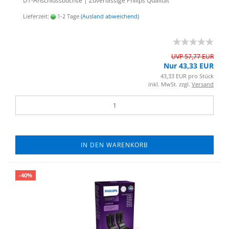
DT-​Anschlussbuchse | Zu­ver­läs­si­ge Phil­ips Qua­li­tät
Lieferzeit:
1-2 Tage
(Ausland abweichend)
UVP 57,77 EUR
Nur 43,33 EUR
43,33 EUR pro Stück
inkl. MwSt. zzgl.
Versand
IN DEN WARENKORB
-40%