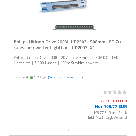
Phil­ips Ul­ti­non Drive 2003L UD2003L 508mm LED Zu­
satz­schein­wer­fer Light­bar - UD2003LX1
Phil­ips Ul­ti­non Drive 2000 | 20 Zoll / 508mm | 9-30V DC | LED-​
Lichtleiste | 5.300 Lumen | 400m Strahl­reich­wei­te
Lieferzeit:
1-2 Tage
(Ausland abweichend)
UVP 119,99 EUR
Nur 109,77 EUR
109,77 EUR pro Stück
inkl. MwSt. zzgl.
Versand