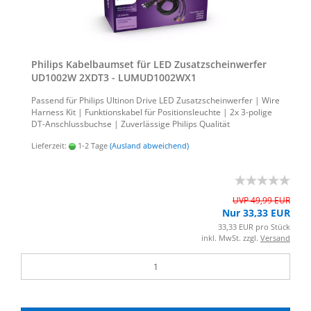
Phil­ips Ka­bel­baum­set für LED Zu­satz­schein­wer­fer
UD1002W 2XDT3 - LUMUD1002WX1
Pas­send für Phil­ips Ul­ti­non Drive LED Zu­satz­schein­wer­fer | Wire
Harness Kit | Funk­ti­ons­ka­bel für Po­si­ti­ons­leuch­te | 2x 3-​polige
DT-​Anschlussbuchse | Zu­ver­läs­si­ge Phil­ips Qua­li­tät
Lieferzeit:
1-2 Tage
(Ausland abweichend)
UVP 49,99 EUR
Nur 33,33 EUR
33,33 EUR pro Stück
inkl. MwSt. zzgl.
Versand