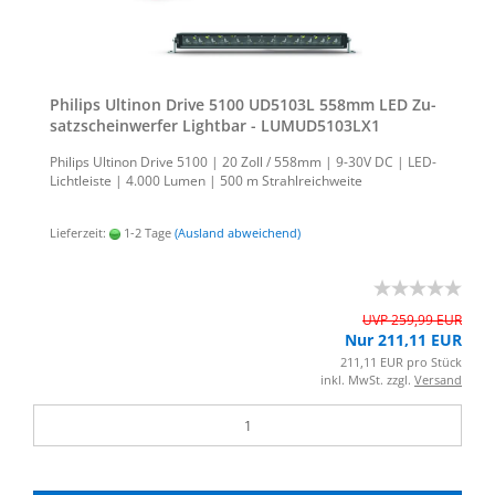
Phil­ips Ul­ti­non Drive 5100 UD5103L 558mm LED Zu­
satz­schein­wer­fer Light­bar - LUMUD5103LX1
Phil­ips Ul­ti­non Drive 5100 | 20 Zoll / 558mm | 9-30V DC | LED-​
Lichtleiste | 4.000 Lumen | 500 m Strahl­reich­wei­te
Lieferzeit:
1-2 Tage
(Ausland abweichend)
UVP 259,99 EUR
Nur 211,11 EUR
211,11 EUR pro Stück
inkl. MwSt. zzgl.
Versand