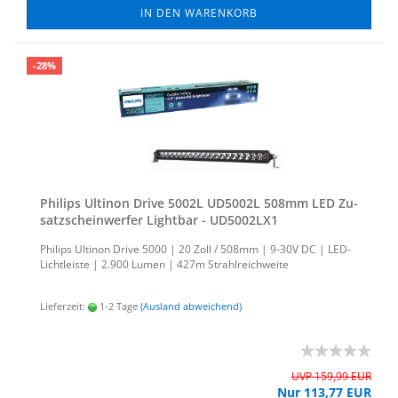
IN DEN WARENKORB
-28%
Phil­ips Ul­ti­non Drive 5002L UD5002L 508mm LED Zu­
satz­schein­wer­fer Light­bar - UD5002LX1
Phil­ips Ul­ti­non Drive 5000 | 20 Zoll / 508mm | 9-30V DC | LED-​
Lichtleiste | 2.900 Lumen | 427m Strahl­reich­wei­te
Lieferzeit:
1-2 Tage
(Ausland abweichend)
UVP 159,99 EUR
Nur 113,77 EUR