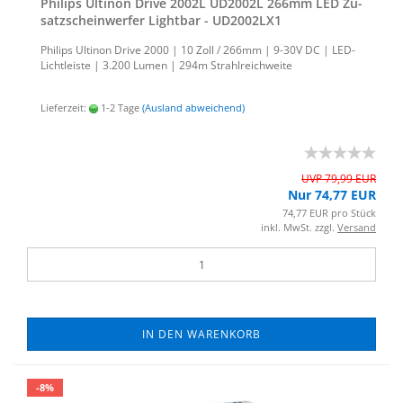
Phil­ips Ul­ti­non Drive 2002L UD2002L 266mm LED Zu­
satz­schein­wer­fer Light­bar - UD2002LX1
Phil­ips Ul­ti­non Drive 2000 | 10 Zoll / 266mm | 9-30V DC | LED-​
Lichtleiste | 3.200 Lumen | 294m Strahl­reich­wei­te
Lieferzeit:
1-2 Tage
(Ausland abweichend)
UVP 79,99 EUR
Nur 74,77 EUR
74,77 EUR pro Stück
inkl. MwSt. zzgl.
Versand
IN DEN WARENKORB
-8%