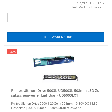
113,77 EUR pro Stück
inkl. MwSt. zzgl.
Versand
IN DEN WARENKORB
-35%
Phil­ips Ul­ti­non Drive 5003L UD5003L 508mm LED Zu­
satz­schein­wer­fer Light­bar - UD5003LX1
Phil­ips Ul­ti­non Drive 5000 | 20 Zoll / 508mm | 9-30V DC | LED-​
Lichtleiste | 3.600 Lumen | 436m Strahl­reich­wei­te