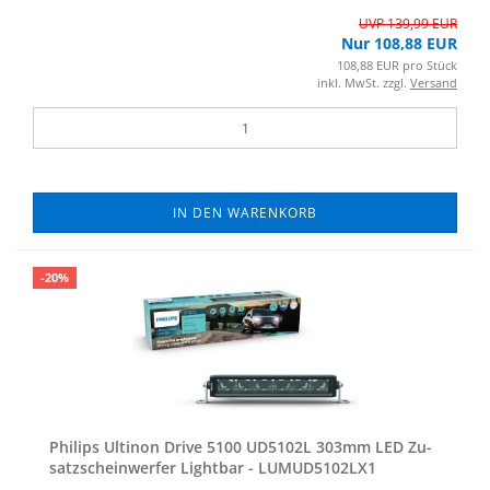
UVP 139,99 EUR
Nur 108,88 EUR
108,88 EUR pro Stück
inkl. MwSt. zzgl.
Versand
IN DEN WARENKORB
-20%
Phil­ips Ul­ti­non Drive 5100 UD5102L 303mm LED Zu­
satz­schein­wer­fer Light­bar - LUMUD5102LX1