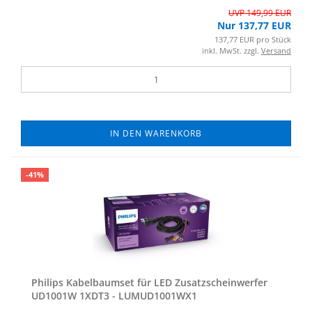
UVP 149,99 EUR
Nur 137,77 EUR
137,77 EUR pro Stück
inkl. MwSt. zzgl.
Versand
IN DEN WARENKORB
-41%
Phil­ips Ka­bel­baum­set für LED Zu­satz­schein­wer­fer
UD1001W 1XDT3 - LUMUD1001WX1