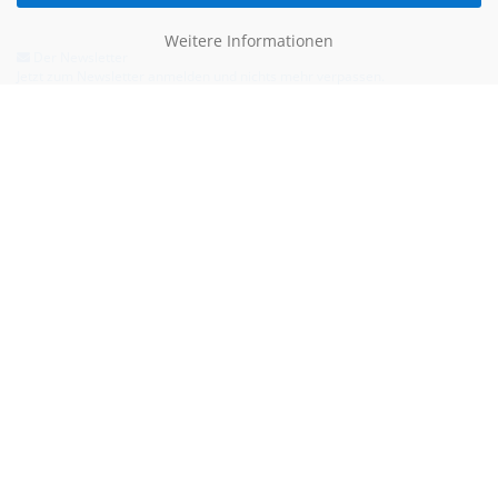
Weitere Informationen
Der Newsletter
Jetzt zum Newsletter anmelden und nichts mehr verpassen.
Hilfe & Kontakt
Email:
kontakt@blauertacho4u.de
Telefon:
+49 (0)21612478290
Kontaktformular
Bezahlen kannst du mit: