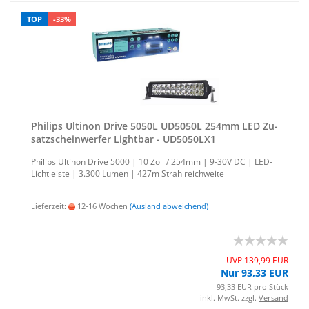
TOP
-33%
Phil­ips Ul­ti­non Drive 5050L UD5050L 254mm LED Zu­
satz­schein­wer­fer Light­bar - UD5050LX1
Phil­ips Ul­ti­non Drive 5000 | 10 Zoll / 254mm | 9-30V DC | LED-​
Lichtleiste | 3.300 Lumen | 427m Strahl­reich­wei­te
Lieferzeit:
12-16 Wochen
(Ausland abweichend)
UVP 139,99 EUR
Nur 93,33 EUR
93,33 EUR pro Stück
inkl. MwSt. zzgl.
Versand