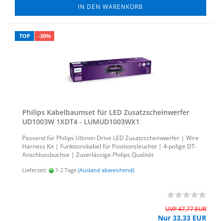
IN DEN WARENKORB
TOP
-30%
Phil­ips Ka­bel­baum­set für LED Zu­satz­schein­wer­fer
UD1003W 1XDT4 - LUMUD1003WX1
Pas­send für Phil­ips Ul­ti­non Drive LED Zu­satz­schein­wer­fer | Wire
Harness Kit | Funk­ti­ons­ka­bel für Po­si­ti­ons­leuch­te | 4-​polige DT-​
Anschlussbuchse | Zu­ver­läs­si­ge Phil­ips Qua­li­tät
Lieferzeit:
1-2 Tage
(Ausland abweichend)
UVP 47,77 EUR
Nur 33,33 EUR