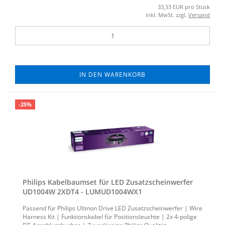
33,33 EUR pro Stück
inkl. MwSt. zzgl.
Versand
IN DEN WARENKORB
-25%
Phil­ips Ka­bel­baum­set für LED Zu­satz­schein­wer­fer
UD1004W 2XDT4 - LUMUD1004WX1
Pas­send für Phil­ips Ul­ti­non Drive LED Zu­satz­schein­wer­fer | Wire
Harness Kit | Funk­ti­ons­ka­bel für Po­si­ti­ons­leuch­te | 2x 4-​polige