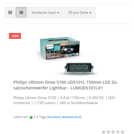
Sortieren nach
30 pro Seite
-22%
Phil­ips Ul­ti­non Drive 5100 UD5101L 150mm LED Zu­
satz­schein­wer­fer Light­bar - LUMUD5101LX1
Phil­ips Ul­ti­non Drive 5100 | 4 Zoll / 150mm | 9-30V DC | LED-​
Lichtleiste | 1.150 Lumen | 240 m Strahl­reich­wei­te
Lieferzeit:
1-2 Tage
(Ausland abweichend)