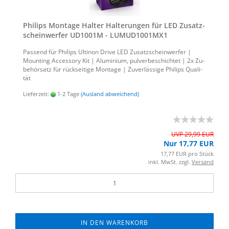
Phil­ips Mon­ta­ge Hal­ter Hal­te­run­gen für LED Zu­satz­
schein­wer­fer UD1001M - LUMUD1001MX1
Pas­send für Phil­ips Ul­ti­non Drive LED Zu­satz­schein­wer­fer |
Moun­ting Ac­ces­so­ry Kit | Alu­mi­ni­um, pul­ver­be­schich­tet | 2x Zu­
be­hör­satz für rück­sei­ti­ge Mon­ta­ge | Zu­ver­läs­si­ge Phil­ips Qua­li­
tät
Lieferzeit:
1-2 Tage
(Ausland abweichend)
UVP 29,99 EUR
Nur 17,77 EUR
17,77 EUR pro Stück
inkl. MwSt. zzgl.
Versand
IN DEN WARENKORB