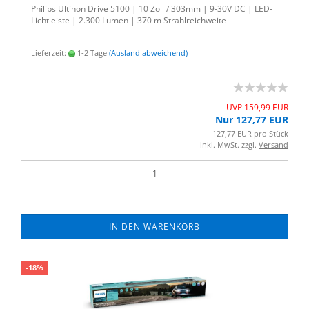
Phil­ips Ul­ti­non Drive 5100 | 10 Zoll / 303mm | 9-30V DC | LED-​
Lichtleiste | 2.300 Lumen | 370 m Strahl­reich­wei­te
Lieferzeit:
1-2 Tage
(Ausland abweichend)
UVP 159,99 EUR
Nur 127,77 EUR
127,77 EUR pro Stück
inkl. MwSt. zzgl.
Versand
IN DEN WARENKORB
-18%