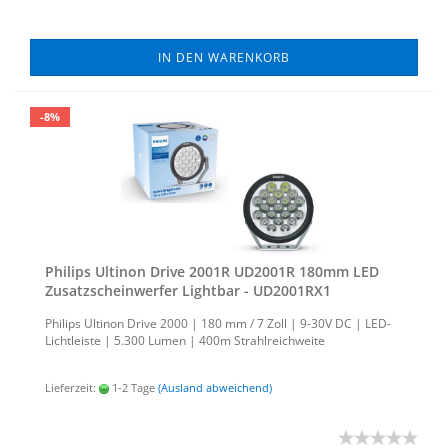
IN DEN WARENKORB
-8%
Phil­ips Ul­ti­non Drive 2001R UD2001R 180mm LED
Zu­satz­schein­wer­fer Light­bar - UD2001RX1
Phil­ips Ul­ti­non Drive 2000 |
180 mm / 7 Zoll
| 9-30V DC | LED-​
Lichtleiste | 5.300 Lumen | 400m Strahl­reich­wei­te
Lieferzeit:
1-2 Tage
(Ausland abweichend)