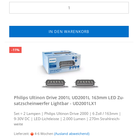
IN DEN WARENKORB
-11%
Phil­ips Ul­ti­non Drive 2001L UD2001L 163mm LED Zu­
satz­schein­wer­fer Light­bar - UD2001LX1
Set = 2 Lam­pen | Phil­ips Ul­ti­non Drive 2000 | 6 Zoll / 163mm |
9-30V DC | LED-​Lichtleiste | 2.000 Lumen | 270m Strahl­reich­
wei­te
Lieferzeit:
4-6 Wochen
(Ausland abweichend)