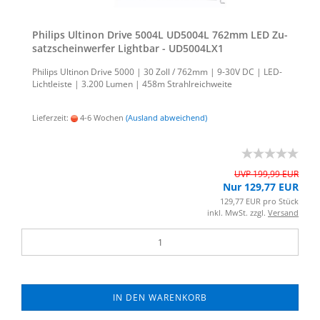
Phil­ips Ul­ti­non Drive 5004L UD5004L 762mm LED Zu­
satz­schein­wer­fer Light­bar - UD5004LX1
Phil­ips Ul­ti­non Drive 5000 | 30 Zoll / 762mm | 9-30V DC | LED-​
Lichtleiste | 3.200 Lumen | 458m Strahl­reich­wei­te
Lieferzeit:
4-6 Wochen
(Ausland abweichend)
UVP 199,99 EUR
Nur 129,77 EUR
129,77 EUR pro Stück
inkl. MwSt. zzgl.
Versand
IN DEN WARENKORB