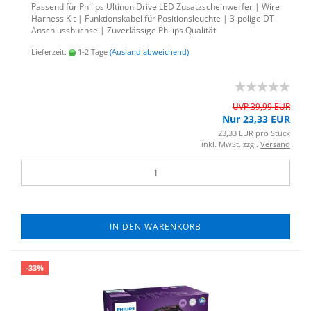
Pas­send für Phil­ips Ul­ti­non Drive LED Zu­satz­schein­wer­fer | Wire
Harness Kit | Funk­ti­ons­ka­bel für Po­si­ti­ons­leuch­te | 3-​polige DT-​
Anschlussbuchse | Zu­ver­läs­si­ge Phil­ips Qua­li­tät
Lieferzeit:
1-2 Tage
(Ausland abweichend)
UVP 39,99 EUR
Nur 23,33 EUR
23,33 EUR pro Stück
inkl. MwSt. zzgl.
Versand
IN DEN WARENKORB
-33%