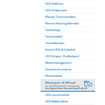
LED-Soffitten
LED-Umbausets
Plasma Tachoscheiben
Plasma Heizungsblenden
Tachoringe
Tachonadeln
Tachoblenden
Einzel LEDs & Zubehör
LED Stripes / Endlosband
Motormanagement
Zusatzinstrumente
Photovoltaik
Motorsport- & Offroad
Im Straßenverkehr unzulässig
Nur Export/kein Versand innerhalb DE
LED-Leuchtmittel
LED-Abblendlicht