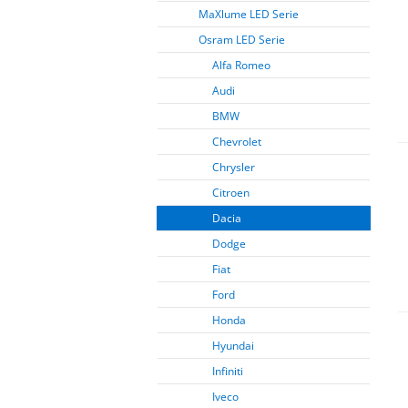
MaXlume LED Serie
Osram LED Serie
Alfa Romeo
Audi
BMW
Chevrolet
Chrysler
Citroen
Dacia
Dodge
Fiat
Ford
Honda
Hyundai
Infiniti
Iveco