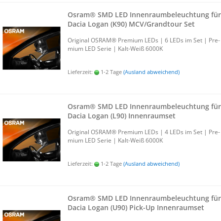
Osram® SMD LED In­nen­raum­be­leuch­tung für
Dacia Logan (K90) MCV/Grand­tour Set
Ori­gi­nal OSRAM® Pre­mi­um LEDs | 6 LEDs im Set | Pre­
mi­um LED Serie | Kalt-​Weiß 6000K
Lieferzeit:
1-2 Tage
(Ausland abweichend)
Osram® SMD LED In­nen­raum­be­leuch­tung für
Dacia Logan (L90) In­nen­ra­um­set
Ori­gi­nal OSRAM® Pre­mi­um LEDs | 4 LEDs im Set | Pre­
mi­um LED Serie | Kalt-​Weiß 6000K
Lieferzeit:
1-2 Tage
(Ausland abweichend)
Osram® SMD LED In­nen­raum­be­leuch­tung für
Dacia Logan (U90) Pick-​Up In­nen­ra­um­set