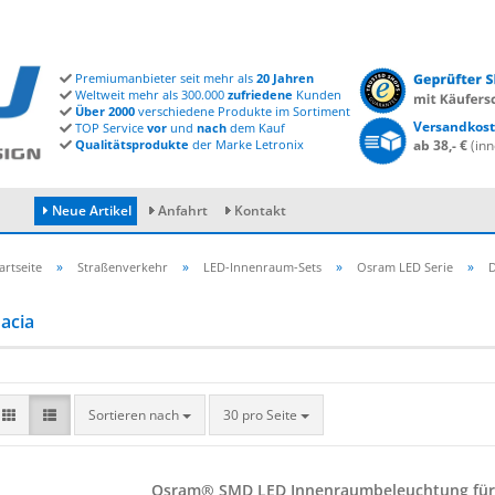
Premiumanbieter seit mehr als
20 Jahren
Weltweit mehr als 300.000
zufriedene
Kunden
Über 2000
verschiedene Produkte im Sortiment
Versandkost
TOP Service
vor
und
nach
dem Kauf
Qualitätsprodukte
der Marke Letronix
ab 38,- €
(inn
Neue Artikel
Anfahrt
Kontakt
»
»
»
»
artseite
Straßenverkehr
LED-Innenraum-Sets
Osram LED Serie
D
acia
Konto erstellen
Passwort vergessen?
Sortieren nach
30 pro Seite
Osram® SMD LED In­nen­raum­be­leuch­tung für