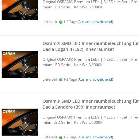
Ori­gi­nal OSRAM® Pre­mi­um LEDs | 3 LEDs im Set | Pre­
mi­um LED Serie | Kalt-​Weiß 6000K
Lieferzeit:
1-2 Tage
(Ausland abweichend)
Osram® SMD LED In­nen­raum­be­leuch­tung für
Dacia Logan II (L52) In­nen­ra­um­set
Ori­gi­nal OSRAM® Pre­mi­um LEDs | 4 LEDs im Set | Pre­
mi­um LED Serie | Kalt-​Weiß 6000K
Lieferzeit:
1-2 Tage
(Ausland abweichend)
Osram® SMD LED In­nen­raum­be­leuch­tung für
Dacia San­de­ro (B90) In­nen­ra­um­set
Ori­gi­nal OSRAM® Pre­mi­um LEDs | 4 LEDs im Set | Pre­
mi­um LED Serie | Kalt-​Weiß 6000K
Lieferzeit:
1-2 Tage
(Ausland abweichend)