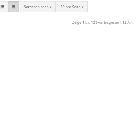
Sortieren nach
30 pro Seite
Zeige
1
bis
12
(von insgesamt
12
Arti