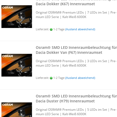
Dacia Dok­ker (K67) In­nen­ra­um­set
Ori­gi­nal OSRAM® Pre­mi­um LEDs | 7 LEDs im Set | Pre­
mi­um LED Serie | Kalt-​Weiß 6000K
Lieferzeit:
1-2 Tage
(Ausland abweichend)
Osram® SMD LED In­nen­raum­be­leuch­tung für
Dacia Dok­ker Van (F67) In­nen­ra­um­set
Ori­gi­nal OSRAM® Pre­mi­um LEDs | 3 LEDs im Set | Pre­
mi­um LED Serie | Kalt-​Weiß 6000K
Lieferzeit:
1-2 Tage
(Ausland abweichend)
Osram® SMD LED In­nen­raum­be­leuch­tung für
Dacia Dus­ter (H79) In­nen­ra­um­set
Ori­gi­nal OSRAM® Pre­mi­um LEDs | 5 LEDs im Set | Pre­
mi­um LED Serie | Kalt-​Weiß 6000K