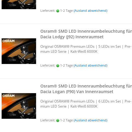
Lieferzeit:
1-2 Tage
(Ausland abweichend)
Osram® SMD LED In­nen­raum­be­leuch­tung für
Dacia Lodgy (J92) In­nen­ra­um­set
Ori­gi­nal OSRAM® Pre­mi­um LEDs | 5 LEDs im Set | Pre­
mi­um LED Serie | Kalt-​Weiß 6000K
Lieferzeit:
1-2 Tage
(Ausland abweichend)
Osram® SMD LED In­nen­raum­be­leuch­tung für
Dacia Logan (F90) Van In­nen­ra­um­set
Ori­gi­nal OSRAM® Pre­mi­um LEDs | 6 LEDs im Set | Pre­
mi­um LED Serie | Kalt-​Weiß 6000K
Lieferzeit:
1-2 Tage
(Ausland abweichend)