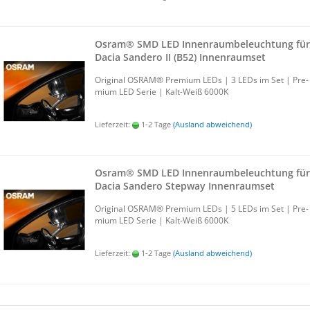
Osram® SMD LED In­nen­raum­be­leuch­tung für
Dacia San­de­ro II (B52) In­nen­ra­um­set
Ori­gi­nal OSRAM® Pre­mi­um LEDs | 3 LEDs im Set | Pre­
mi­um LED Serie | Kalt-​Weiß 6000K
Lieferzeit:
1-2 Tage
(Ausland abweichend)
Osram® SMD LED In­nen­raum­be­leuch­tung für
Dacia San­de­ro Step­way In­nen­ra­um­set
Ori­gi­nal OSRAM® Pre­mi­um LEDs | 5 LEDs im Set | Pre­
mi­um LED Serie | Kalt-​Weiß 6000K
Lieferzeit:
1-2 Tage
(Ausland abweichend)