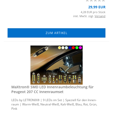
29,99 EUR
4,28 EUR pro Stück
inkl. MwSt. zzgl.
Versand
ZUM ARTIKEL
MaX­tron® SMD LED In­nen­raum­be­leuch­tung für
Peu­geot 207 CC In­nen­ra­um­set
LEDs by LE­TRO­NIX® | 9 LEDs im Set | Spe­zi­ell für den In­nen­
raum | Warm-​Weiß, Neutral-​Weiß, Kalt-​Weiß, Blau, Rot, Grün,
Pink