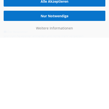
Alle Akzeptieren
Nur Notwendige
Weitere Informationen
Der Newsletter
Jetzt zum Newsletter anmelden und nichts mehr verpassen.
Hilfe & Kontakt
Email:
kontakt@blauertacho4u.de
Telefon:
+49 (0)21612478290
Kontaktformular
Bezahlen kannst du mit: