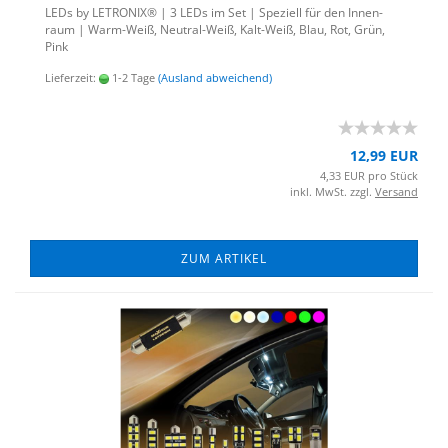
LEDs by LE­TRO­NIX® | 3 LEDs im Set | Spe­zi­ell für den In­nen­
raum | Warm-​Weiß, Neutral-​Weiß, Kalt-​Weiß, Blau, Rot, Grün,
Pink
Lieferzeit:
1-2 Tage
(Ausland abweichend)
12,99 EUR
4,33 EUR pro Stück
inkl. MwSt. zzgl.
Versand
ZUM ARTIKEL