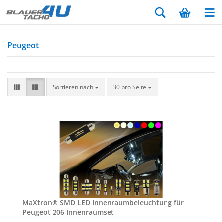
Peugeot
Sortieren nach
30 pro Seite
MaX­tron® SMD LED In­nen­raum­be­leuch­tung für
Peu­geot 206 In­nen­ra­um­set