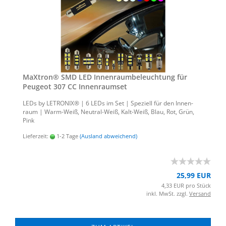
MaX­tron® SMD LED In­nen­raum­be­leuch­tung für
Peu­geot 307 CC In­nen­ra­um­set
LEDs by LE­TRO­NIX® | 6 LEDs im Set | Spe­zi­ell für den In­nen­
raum | Warm-​Weiß, Neutral-​Weiß, Kalt-​Weiß, Blau, Rot, Grün,
Pink
Lieferzeit:
1-2 Tage
(Ausland abweichend)
25,99 EUR
4,33 EUR pro Stück
inkl. MwSt. zzgl.
Versand