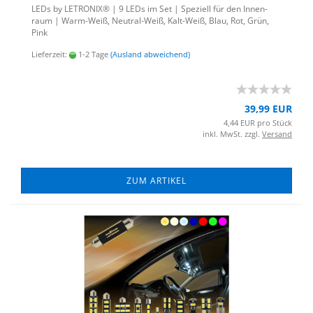
LEDs by LE­TRO­NIX® | 9 LEDs im Set | Spe­zi­ell für den In­nen­
raum | Warm-​Weiß, Neutral-​Weiß, Kalt-​Weiß, Blau, Rot, Grün,
Pink
Lieferzeit:
1-2 Tage
(Ausland abweichend)
39,99 EUR
4,44 EUR pro Stück
inkl. MwSt. zzgl.
Versand
ZUM ARTIKEL