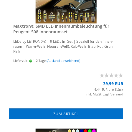
MaX­tron® SMD LED In­nen­raum­be­leuch­tung für
Peu­geot 508 In­nen­ra­um­set
LEDs by LE­TRO­NIX® | 9 LEDs im Set | Spe­zi­ell für den In­nen­
raum | Warm-​Weiß, Neutral-​Weiß, Kalt-​Weiß, Blau, Rot, Grün,
Pink
Lieferzeit:
1-2 Tage
(Ausland abweichend)
39,99 EUR
4,44 EUR pro Stück
inkl. MwSt. zzgl.
Versand
ZUM ARTIKEL