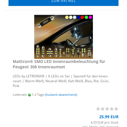
ZUM ARTIKEL
MaX­tron® SMD LED In­nen­raum­be­leuch­tung für
Peu­geot 308 In­nen­ra­um­set
LEDs by LE­TRO­NIX® | 6 LEDs im Set | Spe­zi­ell für den In­nen­
raum | Warm-​Weiß, Neutral-​Weiß, Kalt-​Weiß, Blau, Rot, Grün,
Pink
Lieferzeit:
1-2 Tage
(Ausland abweichend)
25,99 EUR
4,33 EUR pro Stück
inkl. MwSt. zzgl.
Versand