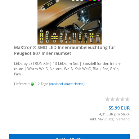
MaX­tron® SMD LED In­nen­raum­be­leuch­tung für
Peu­geot 807 In­nen­ra­um­set
LEDs by LE­TRO­NIX® | 13 LEDs im Set | Spe­zi­ell für den In­nen­
raum | Warm-​Weiß, Neutral-​Weiß, Kalt-​Weiß, Blau, Rot, Grün,
Pink
Lieferzeit:
1-2 Tage
(Ausland abweichend)
55,99 EUR
4,31 EUR pro Stück
inkl. MwSt. zzgl.
Versand