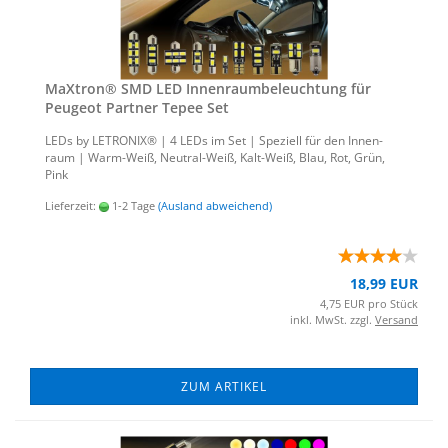
MaX­tron® SMD LED In­nen­raum­be­leuch­tung für
Peu­geot Part­ner Tepee Set
LEDs by LE­TRO­NIX® | 4 LEDs im Set | Spe­zi­ell für den In­nen­
raum | Warm-​Weiß, Neutral-​Weiß, Kalt-​Weiß, Blau, Rot, Grün,
Pink
Lieferzeit:
1-2 Tage
(Ausland abweichend)
18,99 EUR
4,75 EUR pro Stück
inkl. MwSt. zzgl.
Versand
ZUM ARTIKEL