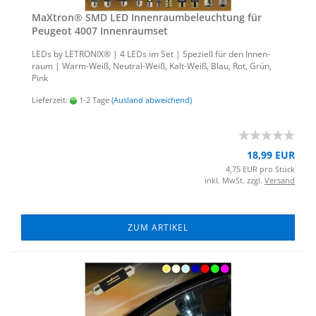
MaX­tron® SMD LED In­nen­raum­be­leuch­tung für
Peu­geot 4007 In­nen­ra­um­set
LEDs by LE­TRO­NIX® | 4 LEDs im Set | Spe­zi­ell für den In­nen­
raum | Warm-​Weiß, Neutral-​Weiß, Kalt-​Weiß, Blau, Rot, Grün,
Pink
Lieferzeit:
1-2 Tage
(Ausland abweichend)
18,99 EUR
4,75 EUR pro Stück
inkl. MwSt. zzgl.
Versand
ZUM ARTIKEL