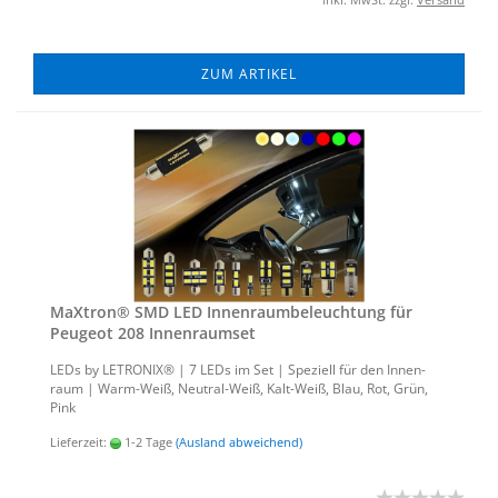
ZUM ARTIKEL
MaX­tron® SMD LED In­nen­raum­be­leuch­tung für
Peu­geot 208 In­nen­ra­um­set
LEDs by LE­TRO­NIX® | 7 LEDs im Set | Spe­zi­ell für den In­nen­
raum | Warm-​Weiß, Neutral-​Weiß, Kalt-​Weiß, Blau, Rot, Grün,
Pink
Lieferzeit:
1-2 Tage
(Ausland abweichend)