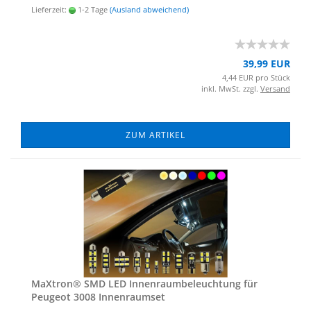
Lieferzeit:
1-2 Tage
(Ausland abweichend)
39,99 EUR
4,44 EUR pro Stück
inkl. MwSt. zzgl.
Versand
ZUM ARTIKEL
MaX­tron® SMD LED In­nen­raum­be­leuch­tung für
Peu­geot 3008 In­nen­ra­um­set