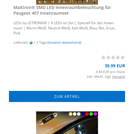
MaX­tron® SMD LED In­nen­raum­be­leuch­tung für
Peu­geot 407 In­nen­ra­um­set
LEDs by LE­TRO­NIX® | 9 LEDs im Set | Spe­zi­ell für den In­nen­
raum | Warm-​Weiß, Neutral-​Weiß, Kalt-​Weiß, Blau, Rot, Grün,
Pink
Lieferzeit:
1-2 Tage
(Ausland abweichend)
39,99 EUR
4,44 EUR pro Stück
inkl. MwSt. zzgl.
Versand
ZUM ARTIKEL