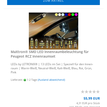
ZUM ARTIKEL
MaX­tron® SMD LED In­nen­raum­be­leuch­tung für
Peu­geot RCZ In­nen­ra­um­set
LEDs by LE­TRO­NIX® | 13 LEDs im Set | Spe­zi­ell für den In­nen­
raum | Warm-​Weiß, Neutral-​Weiß, Kalt-​Weiß, Blau, Rot, Grün,
Pink
Lieferzeit:
1-2 Tage
(Ausland abweichend)
55,99 EUR
4,31 EUR pro Stück
inkl. MwSt. zzgl.
Versand