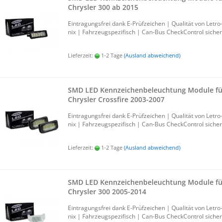
Chrys­ler 300 ab 2015
Ein­tra­gungs­frei dank E-​Prüfzeichen | Qua­li­tät von Le­tro
nix | Fahr­zeug­spe­zi­fisch | Can-​Bus Check­Con­trol si­cher
Lieferzeit:
1-2 Tage
(Ausland abweichend)
SMD LED Kenn­zei­chen­be­leuch­tung Mo­du­le f
Chrys­ler Cross­fire 2003-​2007
Ein­tra­gungs­frei dank E-​Prüfzeichen | Qua­li­tät von Le­tro
nix | Fahr­zeug­spe­zi­fisch | Can-​Bus Check­Con­trol si­cher
Lieferzeit:
1-2 Tage
(Ausland abweichend)
SMD LED Kenn­zei­chen­be­leuch­tung Mo­du­le f
Chrys­ler 300 2005-​2014
Ein­tra­gungs­frei dank E-​Prüfzeichen | Qua­li­tät von Le­tro
nix | Fahr­zeug­spe­zi­fisch | Can-​Bus Check­Con­trol si­cher