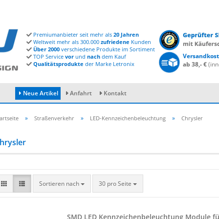
Premiumanbieter seit mehr als
20 Jahren
Weltweit mehr als 300.000
zufriedene
Kunden
Über 2000
verschiedene Produkte im Sortiment
Versandkost
TOP Service
vor
und
nach
dem Kauf
Qualitätsprodukte
der Marke Letronix
ab 38,- €
(inn
Neue Artikel
Anfahrt
Kontakt
»
»
»
artseite
Straßenverkehr
LED-Kennzeichenbeleuchtung
Chrysler
hrysler
Konto erstellen
Passwort vergessen?
Sortieren nach
30 pro Seite
SMD LED Kenn­zei­chen­be­leuch­tung Mo­du­le f