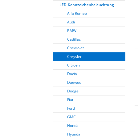
LED-Kennzeichenbeleuchtung
Alfa Romeo
Audi
BMW
Cadillac
Chevrolet
Chrysler
Citroen
Dacia
Daewoo
Dodge
Fiat
Ford
GMC
Honda
Hyundai