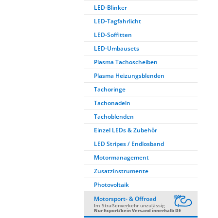
LED-Blinker
LED-Tagfahrlicht
LED-Soffitten
LED-Umbausets
Plasma Tachoscheiben
Plasma Heizungsblenden
Tachoringe
Tachonadeln
Tachoblenden
Einzel LEDs & Zubehör
LED Stripes / Endlosband
Motormanagement
Zusatzinstrumente
Photovoltaik
Motorsport- & Offroad
Im Straßenverkehr unzulässig
Nur Export/kein Versand innerhalb DE