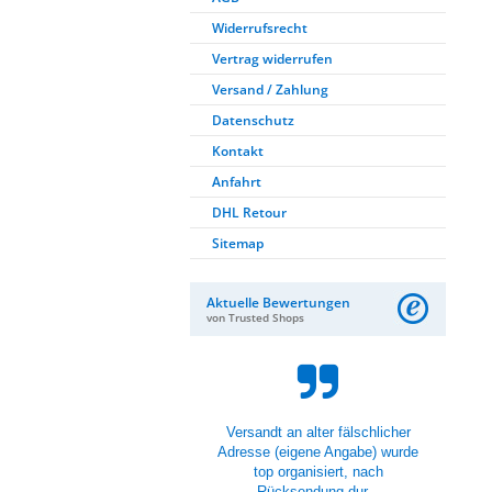
Widerrufsrecht
Vertrag widerrufen
Versand / Zahlung
Datenschutz
Kontakt
Anfahrt
DHL Retour
Sitemap
Aktuelle Bewertungen
von Trusted Shops
Lieferung war gut und die
Scheinwerfer sind auch super.
Montage nach Anleitung
beziehungsweise dem V...