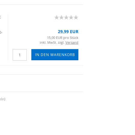
t
29,99 EUR
O­
15,00 EUR pro Stück
inkl. MwSt. zzgl.
Versand
IN DEN WARENKORB
eln)