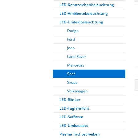
LED-Kennzeichenbeleuchtung
LED-Ambientebeleuchtung
LED-Umfeldbeleuchtung
Dodge
Ford
Jeep
Land Rover
Mercedes
Seat
Skoda
Volkswagen
LED-Blinker
LED-Tagfahrlicht
LED-Soffitten
LED-Umbausets
Plasma Tachoscheiben