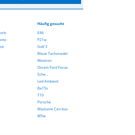
Häufig gesucht
orb
E46
onto
P21w
sse
Golf 3
Blaue Tachonadel
Maxtron
Osram Ford Focus
Sche...
Led Ambient
Ba15s
T10
Porsche
Maxlume Can-bus
W5w