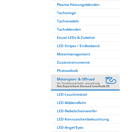
Plasma Heizungsblenden
Tachoringe
Tachonadeln
Tachoblenden
Einzel LEDs & Zubehör
LED Stripes / Endlosband
Motormanagement
Zusatzinstrumente
Photovoltaik
Motorsport- & Offroad
Im Straßenverkehr unzulässig
Nur Export/kein Versand innerhalb DE
LED-Leuchtmittel
LED-Abblendlicht
LED-Nebelscheinwerfer
LED-Kennzeichenbeleuchtung
LED-Angel-Eyes