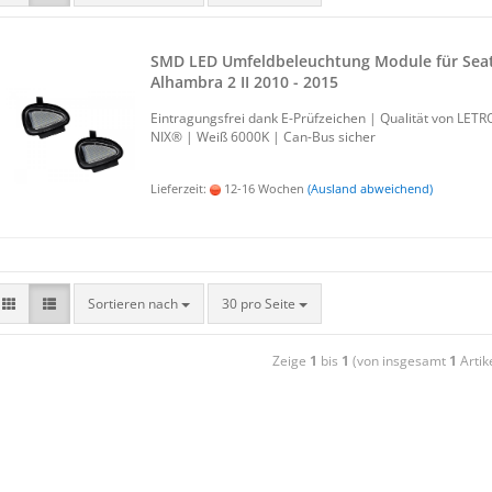
SMD LED Um­feld­be­leuch­tung Mo­du­le für Sea
Al­ham­bra 2 II 2010 - 2015
Ein­tra­gungs­frei dank E-​Prüfzeichen | Qua­li­tät von LE­TR
NIX® | Weiß 6000K | Can-​Bus si­cher
Lieferzeit:
12-16 Wochen
(Ausland abweichend)
Sortieren nach
30 pro Seite
Zeige
1
bis
1
(von insgesamt
1
Artik