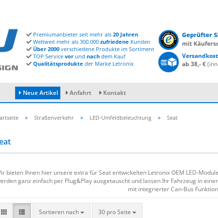
Premiumanbieter seit mehr als
20 Jahren
Weltweit mehr als 300.000
zufriedene
Kunden
Über 2000
verschiedene Produkte im Sortiment
Versandkost
TOP Service
vor
und
nach
dem Kauf
Qualitätsprodukte
der Marke Letronix
ab 38,- €
(inn
Neue Artikel
Anfahrt
Kontakt
»
»
»
artseite
Straßenverkehr
LED-Umfeldbeleuchtung
Seat
eat
Konto erstellen
Passwort vergessen?
ir bieten Ihnen hier unsere extra für Seat entwickelten Letronix OEM LED-Module
erden ganz einfach per Plug&Play ausgetauscht und lassen Ihr Fahrzeug in einer 
mit integrierter Can-Bus Funktion
Sortieren nach
30 pro Seite