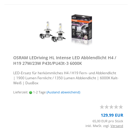
OSRAM LED­ri­ving HL In­ten­se LED Ab­blend­licht H4 /
H19 27W/23W P43t/PU43t-​​3 6000K
LED-​Ersatz für her­kömm­li­ches H4 / H19 Fern- und Ab­blend­licht
| 1900 Lumen Fern­licht / 1350 Lumen Ab­blend­licht | 6000K Kalt-​
Weiß | Duo­Box
Lieferzeit:
1-2 Tage
(Ausland abweichend)
129,99 EUR
65,00 EUR pro Stück
inkl. MwSt. zzgl.
Versand