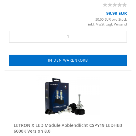
99,99 EUR
50,00 EUR pro Stück
inkl. MwSt. zzgl.
Versand
IN DEN WARENKORB
LE­TRO­NIX LED Mo­du­le Ab­blend­licht CSPY19 LEDHB3
6000K Ver­si­on 8.0