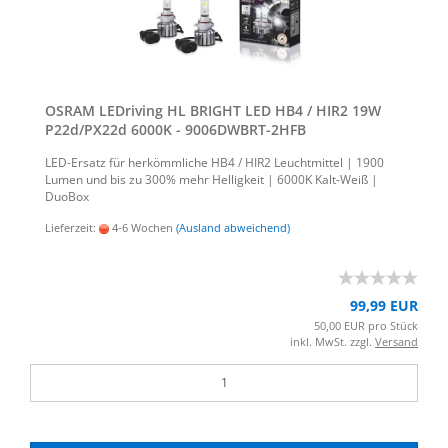
OSRAM LED­ri­ving HL BRIGHT LED HB4 / HIR2 19W
P22d/PX22d 6000K - 9006DWBRT-​​2HFB
LED-​Ersatz für her­kömm­li­che HB4 / HIR2 Leucht­mit­tel | 1900
Lumen und bis zu 300% mehr Hel­lig­keit | 6000K Kalt-​Weiß |
Duo­Box
Lieferzeit:
4-6 Wochen
(Ausland abweichend)
99,99 EUR
50,00 EUR pro Stück
inkl. MwSt. zzgl.
Versand