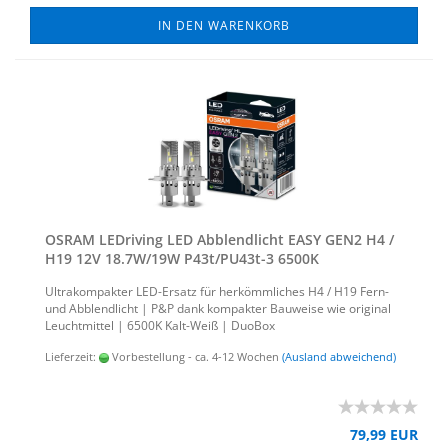
IN DEN WARENKORB
OSRAM LED­ri­ving LED Ab­blend­licht EASY GEN2 H4 /
H19 12V 18.7W/19W P43t/PU43t-​​3 6500K
Ul­tra­kom­pak­ter LED-​Ersatz für her­kömm­li­ches H4 / H19 Fern-
und Ab­blend­licht | P&P dank kom­pak­ter Bau­wei­se wie ori­gi­nal
Leucht­mit­tel | 6500K Kalt-​Weiß | Duo­Box
Lieferzeit:
Vorbestellung - ca. 4-12 Wochen
(Ausland abweichend)
79,99 EUR