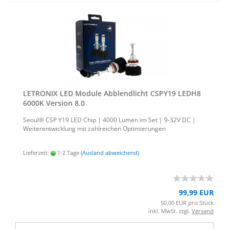
LE­TRO­NIX LED Mo­du­le Ab­blend­licht CSPY19 LEDH8
6000K Ver­si­on 8.0
Seoul® CSP Y19 LED Chip | 4000 Lumen im Set | 9-32V DC |
Wei­ter­ent­wick­lung mit zahl­rei­chen Op­ti­mie­run­gen
Lieferzeit:
1-2 Tage
(Ausland abweichend)
99,99 EUR
50,00 EUR pro Stück
inkl. MwSt. zzgl.
Versand