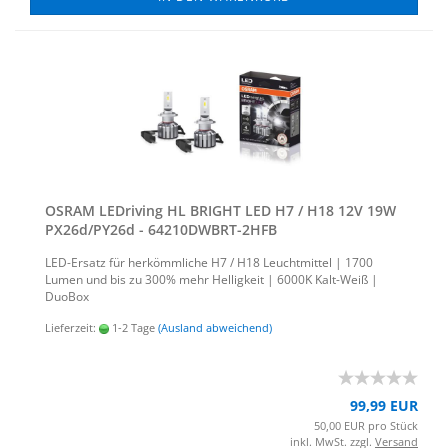
OSRAM LED­ri­ving HL BRIGHT LED H7 / H18 12V 19W
PX26d/PY26d - 64210DWBRT-​​2HFB
LED-​Ersatz für her­kömm­li­che H7 / H18 Leucht­mit­tel | 1700
Lumen und bis zu 300% mehr Hel­lig­keit | 6000K Kalt-​Weiß |
Duo­Box
Lieferzeit:
1-2 Tage
(Ausland abweichend)
99,99 EUR
50,00 EUR pro Stück
inkl. MwSt. zzgl.
Versand