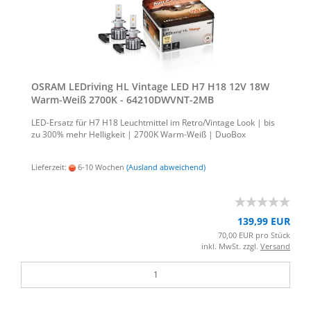
OSRAM LED­ri­ving HL Vin­ta­ge LED H7 H18 12V 18W
Warm-​Weiß 2700K - 64210DWVNT-​​2MB
LED-​Ersatz für H7 H18 Leucht­mit­tel im Retro/Vin­ta­ge Look | bis
zu 300% mehr Hel­lig­keit | 2700K Warm-​Weiß | Duo­Box
Lieferzeit:
6-10 Wochen
(Ausland abweichend)
139,99 EUR
70,00 EUR pro Stück
inkl. MwSt. zzgl.
Versand