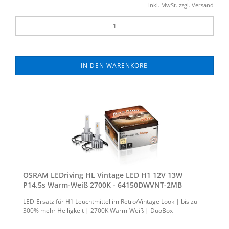
inkl. MwSt. zzgl.
Versand
IN DEN WARENKORB
OSRAM LED­ri­ving HL Vin­ta­ge LED H1 12V 13W
P14.5s Warm-​Weiß 2700K - 64150DWVNT-​​2MB
LED-​Ersatz für H1 Leucht­mit­tel im Retro/Vin­ta­ge Look | bis zu
300% mehr Hel­lig­keit | 2700K Warm-​Weiß | Duo­Box