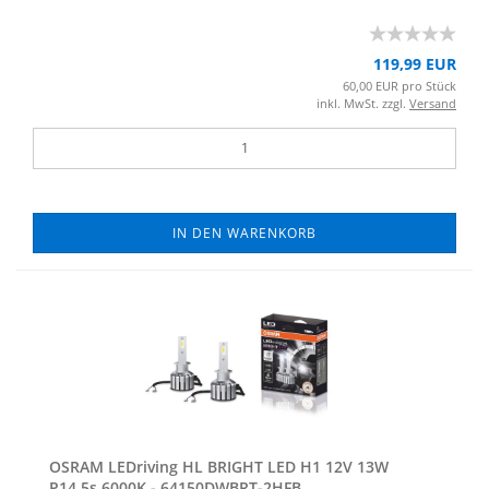
119,99 EUR
60,00 EUR pro Stück
inkl. MwSt. zzgl.
Versand
IN DEN WARENKORB
OSRAM LED­ri­ving HL BRIGHT LED H1 12V 13W
P14.5s 6000K - 64150DWBRT-​​2HFB