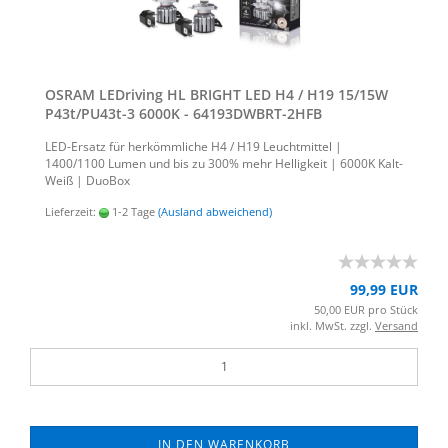
OSRAM LED­ri­ving HL BRIGHT LED H4 / H19 15/15W
P43t/PU43t-​​3 6000K - 64193DWBRT-​​2HFB
LED-​Ersatz für her­kömm­li­che H4 / H19 Leucht­mit­tel |
1400/1100 Lumen und bis zu 300% mehr Hel­lig­keit | 6000K Kalt-​
Weiß | Duo­Box
Lieferzeit:
1-2 Tage
(Ausland abweichend)
99,99 EUR
50,00 EUR pro Stück
inkl. MwSt. zzgl.
Versand
IN DEN WARENKORB