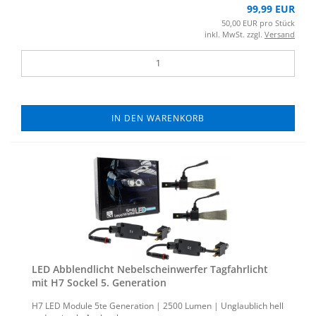
99,99 EUR
50,00 EUR pro Stück
inkl. MwSt. zzgl.
Versand
IN DEN WARENKORB
LED Ab­blend­licht Ne­bel­schein­wer­fer Tag­fahr­licht
mit H7 So­ckel 5. Ge­nera­ti­on
H7 LED Mo­du­le 5te Ge­nera­ti­on | 2500 Lumen | Un­glaub­lich hell