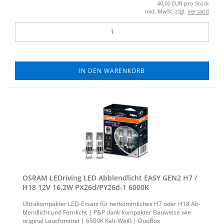
40,00 EUR pro Stück
inkl. MwSt. zzgl.
Versand
IN DEN WARENKORB
OSRAM LED­ri­ving LED Ab­blend­licht EASY GEN2 H7 /
H18 12V 16.2W PX26d/PY26d-​​1 6000K
Ul­tra­kom­pak­ter LED-​Ersatz für her­kömm­li­ches H7 oder H18 Ab­
blend­licht und Fern­licht | P&P dank kom­pak­ter Bau­wei­se wie
ori­gi­nal Leucht­mit­tel | 6500K Kalt-​Weiß | Duo­Box