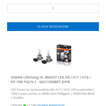
IN DEN WARENKORB
OSRAM LED­ri­ving HL BRIGHT LED H8 / H11 / H16 /
H9 19W PGJ19-​​2 - 64211DWBRT-​​2HFB
LED-​Ersatz für her­kömm­li­che H8 / H11 / H16 / H9 Leucht­mit­tel |
1900 Lumen und bis zu 300% mehr Hel­lig­keit | 6000K Kalt-​Weiß
| Duo­Box
Lieferzeit:
1-2 Tage
(Ausland abweichend)