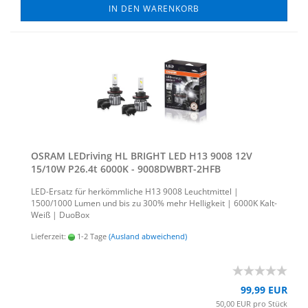
IN DEN WARENKORB
OSRAM LED­ri­ving HL BRIGHT LED H13 9008 12V
15/10W P26.4t 6000K - 9008DWBRT-​​2HFB
LED-​Ersatz für her­kömm­li­che H13 9008 Leucht­mit­tel |
1500/1000 Lumen und bis zu 300% mehr Hel­lig­keit | 6000K Kalt-​
Weiß | Duo­Box
Lieferzeit:
1-2 Tage
(Ausland abweichend)
99,99 EUR
50,00 EUR pro Stück