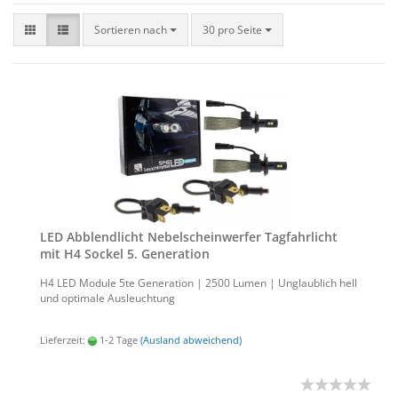
Sortieren nach
30 pro Seite
LED Ab­blend­licht Ne­bel­schein­wer­fer Tag­fahr­licht
mit H4 So­ckel 5. Ge­nera­ti­on
H4 LED Mo­du­le 5te Ge­nera­ti­on | 2500 Lumen | Un­glaub­lich hell
und op­ti­ma­le Aus­leuch­tung
Lieferzeit:
1-2 Tage
(Ausland abweichend)