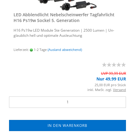
LED Ab­blend­licht Ne­bel­schein­wer­fer Tag­fahr­licht
H16 Ps19w So­ckel 5. Ge­nera­ti­on
H16 Ps19w LED Mo­du­le 5te Ge­nera­ti­on | 2500 Lumen | Un­
glaub­lich hell und op­ti­ma­le Aus­leuch­tung
Lieferzeit:
1-2 Tage
(Ausland abweichend)
UVP 99,99 EUR
Nur 49,99 EUR
25,00 EUR pro Stück
inkl. MwSt. zzgl.
Versand
IN DEN WARENKORB