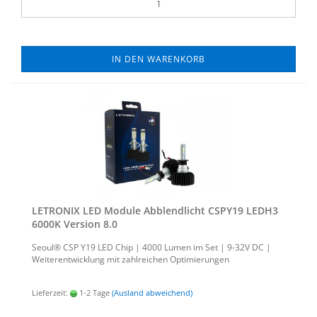
IN DEN WARENKORB
LE­TRO­NIX LED Mo­du­le Ab­blend­licht CSPY19 LEDH3
6000K Ver­si­on 8.0
Seoul® CSP Y19 LED Chip | 4000 Lumen im Set | 9-32V DC |
Wei­ter­ent­wick­lung mit zahl­rei­chen Op­ti­mie­run­gen
Lieferzeit:
1-2 Tage
(Ausland abweichend)