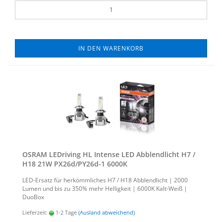
IN DEN WARENKORB
OSRAM LED­ri­ving HL In­ten­se LED Ab­blend­licht H7 /
H18 21W PX26d/PY26d-​​1 6000K
LED-​Ersatz für her­kömm­li­ches H7 / H18 Ab­blend­licht | 2000
Lumen und bis zu 350% mehr Hel­lig­keit | 6000K Kalt-​Weiß |
Duo­Box
Lieferzeit:
1-2 Tage
(Ausland abweichend)