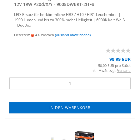
12V 19W P20d/X/Y - 9005DWBRT-​​2HFB
LED-​Ersatz für her­kömm­li­che HB3 / H10 / HIR1 Leucht­mit­tel |
1900 Lumen und bis zu 300% mehr Hel­lig­keit | 6000K Kalt-​Weiß
| Duo­Box
Lieferzeit:
4-6 Wochen
(Ausland abweichend)
99,99 EUR
50,00 EUR pro Stück
inkl. MwSt. zzgl.
Versand
IN DEN WARENKORB