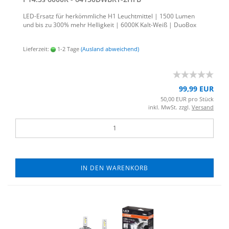
LED-​Ersatz für her­kömm­li­che H1 Leucht­mit­tel | 1500 Lumen
und bis zu 300% mehr Hel­lig­keit | 6000K Kalt-​Weiß | Duo­Box
Lieferzeit:
1-2 Tage
(Ausland abweichend)
99,99 EUR
50,00 EUR pro Stück
inkl. MwSt. zzgl.
Versand
IN DEN WARENKORB