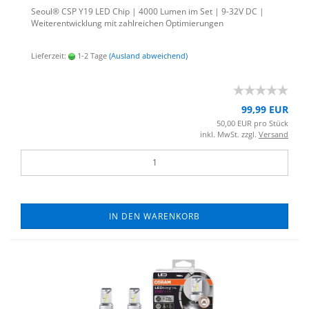
Seoul® CSP Y19 LED Chip | 4000 Lumen im Set | 9-32V DC |
Wei­ter­ent­wick­lung mit zahl­rei­chen Op­ti­mie­run­gen
Lieferzeit:
1-2 Tage
(Ausland abweichend)
99,99 EUR
50,00 EUR pro Stück
inkl. MwSt. zzgl.
Versand
IN DEN WARENKORB