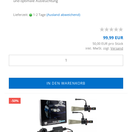
und op­ti­ma­le Aus­leuch­tung
Lieferzeit:
1-2 Tage
(Ausland abweichend)
99,99 EUR
50,00 EUR pro Stück
inkl. MwSt. zzgl.
Versand
IN DEN WARENKORB
-50%