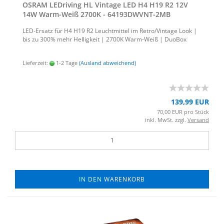
OSRAM LED­ri­ving HL Vin­ta­ge LED H4 H19 R2 12V
14W Warm-​Weiß 2700K - 64193DWVNT-​​2MB
LED-​Ersatz für H4 H19 R2 Leucht­mit­tel im Retro/Vin­ta­ge Look |
bis zu 300% mehr Hel­lig­keit | 2700K Warm-​Weiß | Duo­Box
Lieferzeit:
1-2 Tage
(Ausland abweichend)
139,99 EUR
70,00 EUR pro Stück
inkl. MwSt. zzgl.
Versand
IN DEN WARENKORB