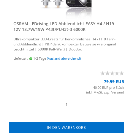
OSRAM LED­ri­ving LED Ab­blend­licht EASY H4 / H19
12V 18.7W/19W P43t/PU43t-​​3 6000K
Ul­tra­kom­pak­ter LED-​Ersatz für her­kömm­li­ches H4 / H19 Fern-
und Ab­blend­licht | P&P dank kom­pak­ter Bau­wei­se wie ori­gi­nal
Leucht­mit­tel | 6000K Kalt-​Weiß | Duo­Box
Lieferzeit:
1-2 Tage
(Ausland abweichend)
79,99 EUR
40,00 EUR pro Stück
inkl. MwSt. zzgl.
Versand
IN DEN WARENKORB