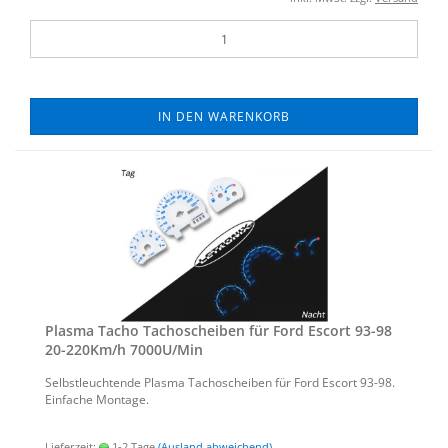
IN DEN WARENKORB
Plas­ma Tacho Ta­cho­schei­ben für Ford Es­cort 93-98
20-​220Km/h 7000U/Min
Selbst­leuch­ten­de Plas­ma Ta­cho­schei­ben für Ford Es­cort 93-98.
Ein­fa­che Mon­ta­ge.
Lieferzeit:
1-2 Tage
(Ausland abweichend)