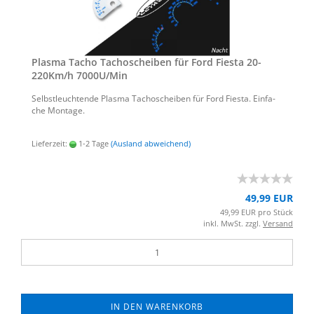
Plas­ma Tacho Ta­cho­schei­ben für Ford Fi­es­ta 20-​
220Km/h 7000U/Min
Selbst­leuch­ten­de Plas­ma Ta­cho­schei­ben für Ford Fi­es­ta. Ein­fa­
che Mon­ta­ge.
Lieferzeit:
1-2 Tage
(Ausland abweichend)
49,99 EUR
49,99 EUR pro Stück
inkl. MwSt. zzgl.
Versand
IN DEN WARENKORB