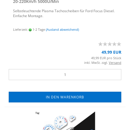
20-​220Km/h 5000U/Min
Selbst­leuch­ten­de Plas­ma Ta­cho­schei­ben für Ford Focus Die­sel.
Ein­fa­che Mon­ta­ge.
Lieferzeit:
1-2 Tage
(Ausland abweichend)
49,99 EUR
49,99 EUR pro Stück
inkl. MwSt. zzgl.
Versand
IN DEN WARENKORB