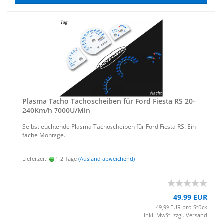
Plas­ma Tacho Ta­cho­schei­ben für Ford Fi­es­ta RS 20-​
240Km/h 7000U/Min
Selbst­leuch­ten­de Plas­ma Ta­cho­schei­ben für Ford Fi­es­ta RS. Ein­
fa­che Mon­ta­ge.
Lieferzeit:
1-2 Tage
(Ausland abweichend)
49,99 EUR
49,99 EUR pro Stück
inkl. MwSt. zzgl.
Versand