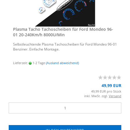
Plas­ma Tacho Ta­cho­schei­ben für Ford Mon­deo 96-
01 20-​240Km/h 8000U/Min
Selbst­leuch­ten­de Plas­ma Ta­cho­schei­ben für Ford Mon­deo 96-01
Ben­zi­ner. Ein­fa­che Mon­ta­ge.
Lieferzeit:
1-2 Tage
(Ausland abweichend)
49,99 EUR
49,99 EUR pro Stück
inkl. MwSt. zzgl.
Versand