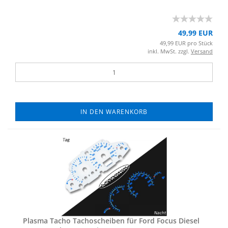
49,99 EUR
49,99 EUR pro Stück
inkl. MwSt. zzgl.
Versand
IN DEN WARENKORB
Plas­ma Tacho Ta­cho­schei­ben für Ford Focus Die­sel