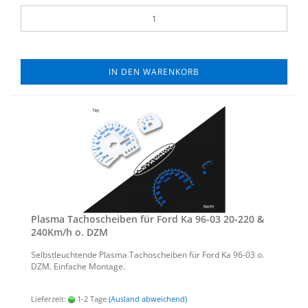
IN DEN WARENKORB
Plas­ma Ta­cho­schei­ben für Ford Ka 96-03 20-​220 &
240Km/h o. DZM
Selbst­leuch­ten­de Plas­ma Ta­cho­schei­ben für Ford Ka 96-03 o.
DZM. Ein­fa­che Mon­ta­ge.
Lieferzeit:
1-2 Tage
(Ausland abweichend)