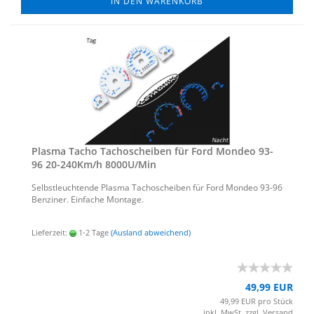
IN DEN WARENKORB
Plas­ma Tacho Ta­cho­schei­ben für Ford Mon­deo 93-
96 20-​240Km/h 8000U/Min
Selbst­leuch­ten­de Plas­ma Ta­cho­schei­ben für Ford Mon­deo 93-96
Ben­zi­ner. Ein­fa­che Mon­ta­ge.
Lieferzeit:
1-2 Tage
(Ausland abweichend)
49,99 EUR
49,99 EUR pro Stück
inkl. MwSt. zzgl.
Versand