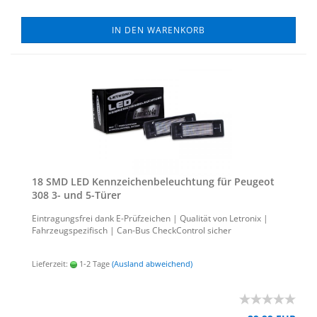
IN DEN WARENKORB
18 SMD LED Kenn­zei­chen­be­leuch­tung für Peu­geot
308 3- und 5-​Türer
Ein­tra­gungs­frei dank E-​Prüfzeichen | Qua­li­tät von Le­tro­nix |
Fahr­zeug­spe­zi­fisch | Can-​Bus Check­Con­trol si­cher
Lieferzeit:
1-2 Tage
(Ausland abweichend)