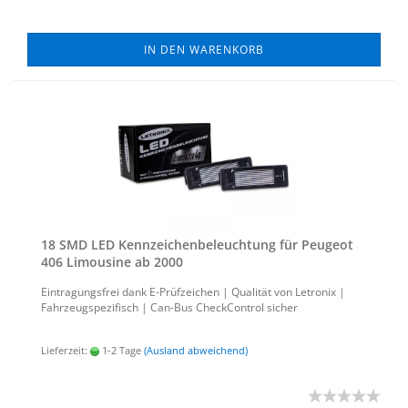
IN DEN WARENKORB
18 SMD LED Kenn­zei­chen­be­leuch­tung für Peu­geot
406 Li­mou­si­ne ab 2000
Ein­tra­gungs­frei dank E-​Prüfzeichen | Qua­li­tät von Le­tro­nix |
Fahr­zeug­spe­zi­fisch | Can-​Bus Check­Con­trol si­cher
Lieferzeit:
1-2 Tage
(Ausland abweichend)