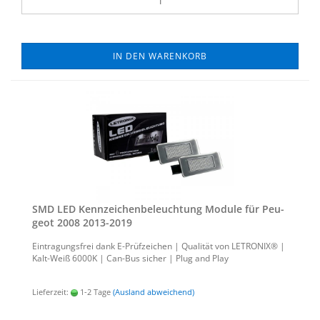
IN DEN WARENKORB
SMD LED Kenn­zei­chen­be­leuch­tung Mo­du­le für Peu­
geot 2008 2013-​2019
Ein­tra­gungs­frei dank E-​Prüfzeichen | Qua­li­tät von LE­TRO­NIX® |
Kalt-​Weiß 6000K | Can-​Bus si­cher | Plug and Play
Lieferzeit:
1-2 Tage
(Ausland abweichend)