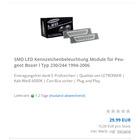
SMD LED Kenn­zei­chen­be­leuch­tung Mo­du­le für Peu­
geot Boxer l Typ 230/244 1994-​2006
Ein­tra­gungs­frei dank E-​Prüfzeichen | Qua­li­tät von LE­TRO­NIX® |
Kalt-​Weiß 6000K | Can-​Bus si­cher | Plug and Play
Lieferzeit:
1-2 Tage
(Ausland abweichend)
29,99 EUR
15,00 EUR pro Stück
inkl. MwSt. zzgl.
Versand