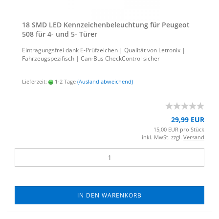
18 SMD LED Kenn­zei­chen­be­leuch­tung für Peu­geot
508 für 4- und 5- Türer
Ein­tra­gungs­frei dank E-​Prüfzeichen | Qua­li­tät von Le­tro­nix |
Fahr­zeug­spe­zi­fisch | Can-​Bus Check­Con­trol si­cher
Lieferzeit:
1-2 Tage
(Ausland abweichend)
29,99 EUR
15,00 EUR pro Stück
inkl. MwSt. zzgl.
Versand
IN DEN WARENKORB