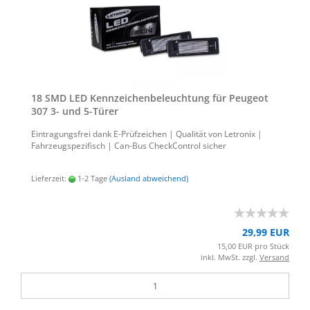
18 SMD LED Kenn­zei­chen­be­leuch­tung für Peu­geot
307 3- und 5-​Türer
Ein­tra­gungs­frei dank E-​Prüfzeichen | Qua­li­tät von Le­tro­nix |
Fahr­zeug­spe­zi­fisch | Can-​Bus Check­Con­trol si­cher
Lieferzeit:
1-2 Tage
(Ausland abweichend)
29,99 EUR
15,00 EUR pro Stück
inkl. MwSt. zzgl.
Versand