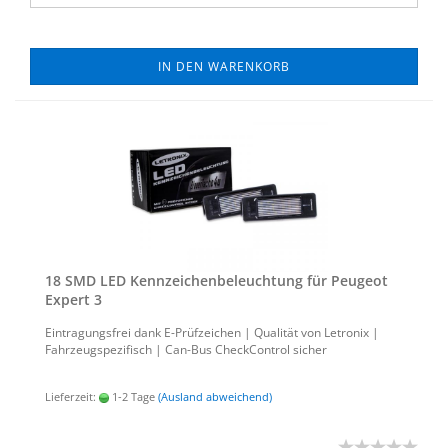
IN DEN WARENKORB
18 SMD LED Kenn­zei­chen­be­leuch­tung für Peu­geot
Ex­pert 3
Ein­tra­gungs­frei dank E-​Prüfzeichen | Qua­li­tät von Le­tro­nix |
Fahr­zeug­spe­zi­fisch | Can-​Bus Check­Con­trol si­cher
Lieferzeit:
1-2 Tage
(Ausland abweichend)