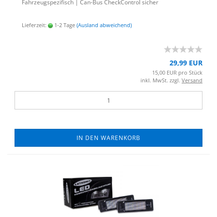
Fahr­zeug­spe­zi­fisch | Can-​Bus Check­Con­trol si­cher
Lieferzeit:
1-2 Tage
(Ausland abweichend)
29,99 EUR
15,00 EUR pro Stück
inkl. MwSt. zzgl.
Versand
IN DEN WARENKORB