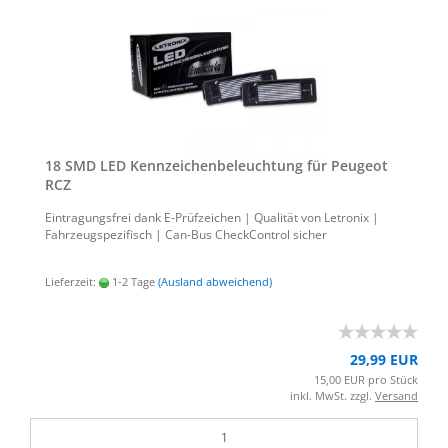
18 SMD LED Kenn­zei­chen­be­leuch­tung für Peu­geot
RCZ
Ein­tra­gungs­frei dank E-​Prüfzeichen | Qua­li­tät von Le­tro­nix |
Fahr­zeug­spe­zi­fisch | Can-​Bus Check­Con­trol si­cher
Lieferzeit:
1-2 Tage
(Ausland abweichend)
29,99 EUR
15,00 EUR pro Stück
inkl. MwSt. zzgl.
Versand