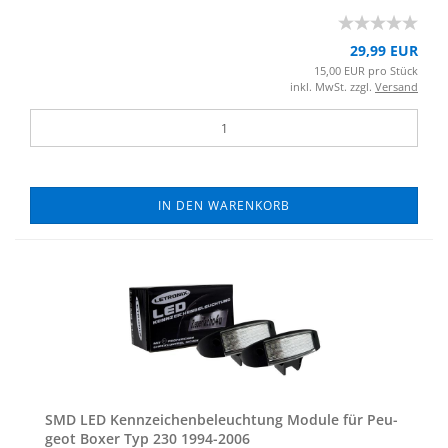
29,99 EUR
15,00 EUR pro Stück
inkl. MwSt. zzgl.
Versand
IN DEN WARENKORB
SMD LED Kenn­zei­chen­be­leuch­tung Mo­du­le für Peu­
geot Boxer Typ 230 1994-​2006