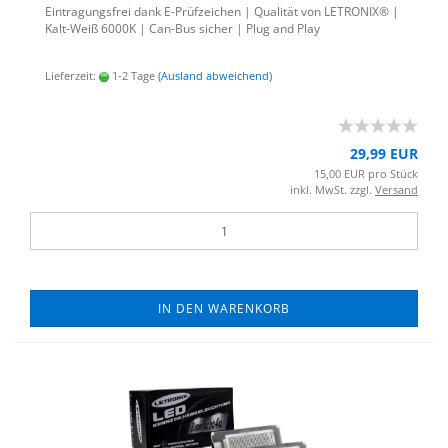
Ein­tra­gungs­frei dank E-​Prüfzeichen | Qua­li­tät von LE­TRO­NIX® |
Kalt-​Weiß 6000K | Can-​Bus si­cher | Plug and Play
Lieferzeit:
1-2 Tage
(Ausland abweichend)
29,99 EUR
15,00 EUR pro Stück
inkl. MwSt. zzgl.
Versand
IN DEN WARENKORB