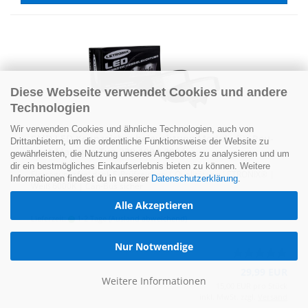
Diese Webseite verwendet Cookies und andere
Technologien
Wir verwenden Cookies und ähnliche Technologien, auch von
SMD LED Kenn­zei­chen­be­leuch­tung Mo­du­le für Peu­
Drittanbietern, um die ordentliche Funktionsweise der Website zu
geot Ma­na­ger Typ 230 1994-​2004
gewährleisten, die Nutzung unseres Angebotes zu analysieren und um
dir ein bestmögliches Einkaufserlebnis bieten zu können. Weitere
Ein­tra­gungs­frei dank E-​Prüfzeichen | Qua­li­tät von LE­TRO­NIX® |
Informationen findest du in unserer
Datenschutzerklärung
.
Weiß 6000K | Can-​Bus si­cher
Alle Akzeptieren
Lieferzeit:
1-2 Tage
(Ausland abweichend)
Nur Notwendige
29,99 EUR
Weitere Informationen
15,00 EUR pro Stück
inkl. MwSt. zzgl.
Versand