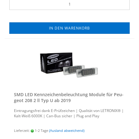
IN DEN WARENKORB
SMD LED Kenn­zei­chen­be­leuch­tung Mo­du­le für Peu­
geot 208 2 ll Typ U ab 2019
Ein­tra­gungs­frei dank E-​Prüfzeichen | Qua­li­tät von LE­TRO­NIX® |
Kalt-​Weiß 6000K | Can-​Bus si­cher | Plug and Play
Lieferzeit:
1-2 Tage
(Ausland abweichend)