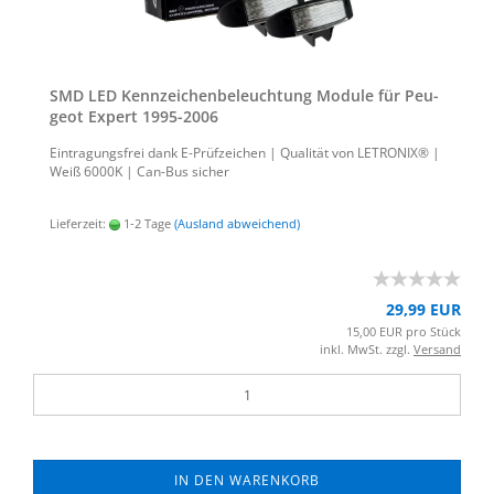
SMD LED Kenn­zei­chen­be­leuch­tung Mo­du­le für Peu­
geot Ex­pert 1995-​2006
Ein­tra­gungs­frei dank E-​Prüfzeichen | Qua­li­tät von LE­TRO­NIX® |
Weiß 6000K | Can-​Bus si­cher
Lieferzeit:
1-2 Tage
(Ausland abweichend)
29,99 EUR
15,00 EUR pro Stück
inkl. MwSt. zzgl.
Versand
IN DEN WARENKORB