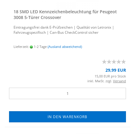
18 SMD LED Kenn­zei­chen­be­leuch­tung für Peu­geot
3008 5-​Türer Cross­over
Ein­tra­gungs­frei dank E-​Prüfzeichen | Qua­li­tät von Le­tro­nix |
Fahr­zeug­spe­zi­fisch | Can-​Bus Check­Con­trol si­cher
Lieferzeit:
1-2 Tage
(Ausland abweichend)
29,99 EUR
15,00 EUR pro Stück
inkl. MwSt. zzgl.
Versand
IN DEN WARENKORB