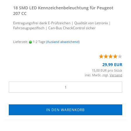
18 SMD LED Kenn­zei­chen­be­leuch­tung für Peu­geot
207 CC
Ein­tra­gungs­frei dank E-​Prüfzeichen | Qua­li­tät von Le­tro­nix |
Fahr­zeug­spe­zi­fisch | Can-​Bus Check­Con­trol si­cher
Lieferzeit:
1-2 Tage
(Ausland abweichend)
29,99 EUR
15,00 EUR pro Stück
inkl. MwSt. zzgl.
Versand
IN DEN WARENKORB