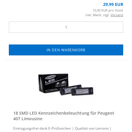
29,99 EUR
15,00 EUR pro Stück
inkl. MwSt. zzgl.
Versand
IN DEN WARENKORB
18 SMD LED Kenn­zei­chen­be­leuch­tung für Peu­geot
407 Li­mou­si­ne
Ein­tra­gungs­frei dank E-​Prüfzeichen | Qua­li­tät von Le­tro­nix |