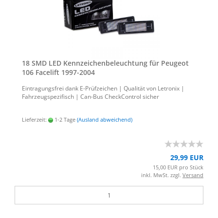
18 SMD LED Kenn­zei­chen­be­leuch­tung für Peu­geot
106 Face­lift 1997-​2004
Ein­tra­gungs­frei dank E-​Prüfzeichen | Qua­li­tät von Le­tro­nix |
Fahr­zeug­spe­zi­fisch | Can-​Bus Check­Con­trol si­cher
Lieferzeit:
1-2 Tage
(Ausland abweichend)
29,99 EUR
15,00 EUR pro Stück
inkl. MwSt. zzgl.
Versand