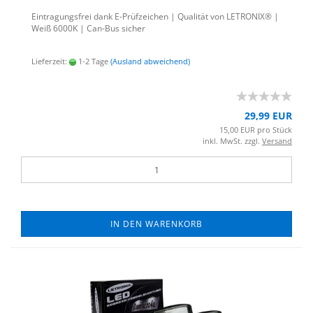
Ein­tra­gungs­frei dank E-​Prüfzeichen | Qua­li­tät von LE­TRO­NIX® |
Weiß 6000K | Can-​Bus si­cher
Lieferzeit:
1-2 Tage
(Ausland abweichend)
29,99 EUR
15,00 EUR pro Stück
inkl. MwSt. zzgl.
Versand
IN DEN WARENKORB