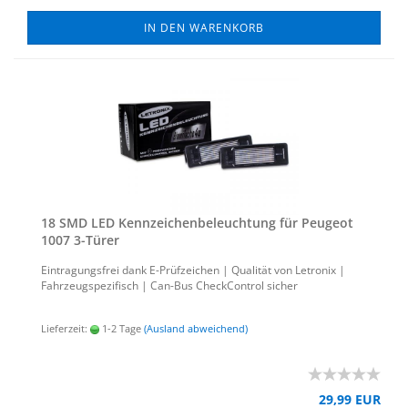
IN DEN WARENKORB
18 SMD LED Kenn­zei­chen­be­leuch­tung für Peu­geot
1007 3-​Türer
Ein­tra­gungs­frei dank E-​Prüfzeichen | Qua­li­tät von Le­tro­nix |
Fahr­zeug­spe­zi­fisch | Can-​Bus Check­Con­trol si­cher
Lieferzeit:
1-2 Tage
(Ausland abweichend)
29,99 EUR