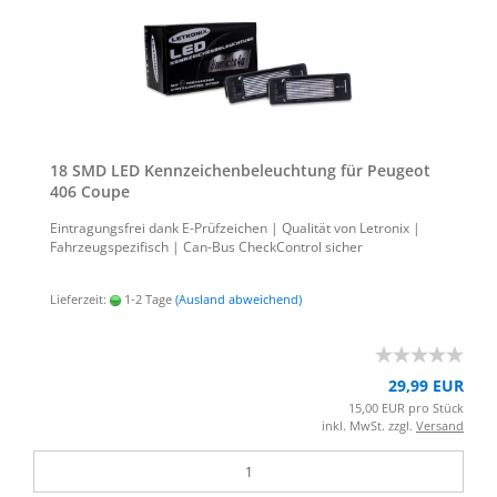
18 SMD LED Kenn­zei­chen­be­leuch­tung für Peu­geot
406 Coupe
Ein­tra­gungs­frei dank E-​Prüfzeichen | Qua­li­tät von Le­tro­nix |
Fahr­zeug­spe­zi­fisch | Can-​Bus Check­Con­trol si­cher
Lieferzeit:
1-2 Tage
(Ausland abweichend)
29,99 EUR
15,00 EUR pro Stück
inkl. MwSt. zzgl.
Versand