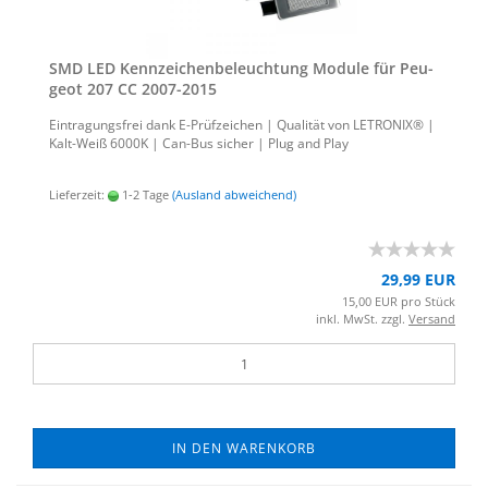
SMD LED Kenn­zei­chen­be­leuch­tung Mo­du­le für Peu­
geot 207 CC 2007-​2015
Ein­tra­gungs­frei dank E-​Prüfzeichen | Qua­li­tät von LE­TRO­NIX® |
Kalt-​Weiß 6000K | Can-​Bus si­cher | Plug and Play
Lieferzeit:
1-2 Tage
(Ausland abweichend)
29,99 EUR
15,00 EUR pro Stück
inkl. MwSt. zzgl.
Versand
IN DEN WARENKORB