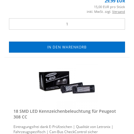
29,99 EUR
15,00 EUR pro Stück
inkl. MwSt. zzgl.
Versand
IN DEN WARENKORB
18 SMD LED Kenn­zei­chen­be­leuch­tung für Peu­geot
308 CC
Ein­tra­gungs­frei dank E-​Prüfzeichen | Qua­li­tät von Le­tro­nix |
Fahr­zeug­spe­zi­fisch | Can-​Bus Check­Con­trol si­cher