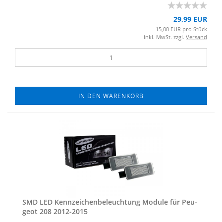
29,99 EUR
15,00 EUR pro Stück
inkl. MwSt. zzgl.
Versand
IN DEN WARENKORB
SMD LED Kenn­zei­chen­be­leuch­tung Mo­du­le für Peu­
geot 208 2012-​2015