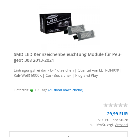
SMD LED Kenn­zei­chen­be­leuch­tung Mo­du­le für Peu­
geot 308 2013-​2021
Ein­tra­gungs­frei dank E-​Prüfzeichen | Qua­li­tät von LE­TRO­NIX® |
Kalt-​Weiß 6000K | Can-​Bus si­cher | Plug and Play
Lieferzeit:
1-2 Tage
(Ausland abweichend)
29,99 EUR
15,00 EUR pro Stück
inkl. MwSt. zzgl.
Versand