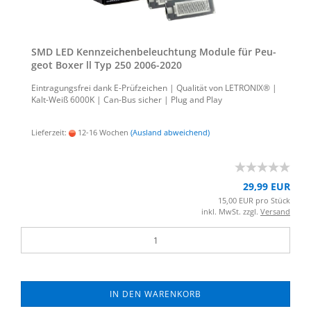
SMD LED Kenn­zei­chen­be­leuch­tung Mo­du­le für Peu­
geot Boxer ll Typ 250 2006-​2020
Ein­tra­gungs­frei dank E-​Prüfzeichen | Qua­li­tät von LE­TRO­NIX® |
Kalt-​Weiß 6000K | Can-​Bus si­cher | Plug and Play
Lieferzeit:
12-16 Wochen
(Ausland abweichend)
29,99 EUR
15,00 EUR pro Stück
inkl. MwSt. zzgl.
Versand
IN DEN WARENKORB