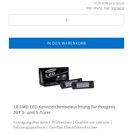
15,00 EUR pro Stück
inkl. MwSt. zzgl.
Versand
IN DEN WARENKORB
18 SMD LED Kenn­zei­chen­be­leuch­tung für Peu­geot
207 3- und 5-​Türer
Ein­tra­gungs­frei dank E-​Prüfzeichen | Qua­li­tät von Le­tro­nix |
Fahr­zeug­spe­zi­fisch | Can-​Bus Check­Con­trol si­cher