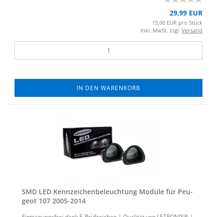
29,99 EUR
15,00 EUR pro Stück
inkl. MwSt. zzgl.
Versand
IN DEN WARENKORB
SMD LED Kenn­zei­chen­be­leuch­tung Mo­du­le für Peu­
geot 107 2005-​2014
Ein­tra­gungs­frei dank E-​Prüfzeichen | Qua­li­tät von LE­TRO­NIX® |