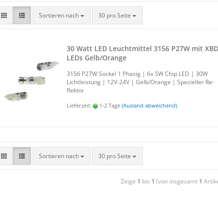
Sortieren nach
30 pro Seite
30 Watt LED Leucht­mit­tel 3156 P27W mit XB
LEDs Gelb/Oran­ge
3156 P27W So­ckel 1 Pha­sig | 6x 5W Chip LED | 30W
Licht­leis­tung | 12V-​24V | Gelb/Oran­ge | Spe­zi­el­ler Re­
flek­tor
Lieferzeit:
1-2 Tage
(Ausland abweichend)
Sortieren nach
30 pro Seite
Zeige
1
bis
1
(von insgesamt
1
Artik