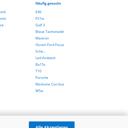
Häufig gesucht
orb
E46
onto
P21w
sse
Golf 3
Blaue Tachonadel
Maxtron
Osram Ford Focus
Sche...
Led Ambient
Ba15s
T10
Porsche
Maxlume Can-bus
W5w
Alle Akzeptieren