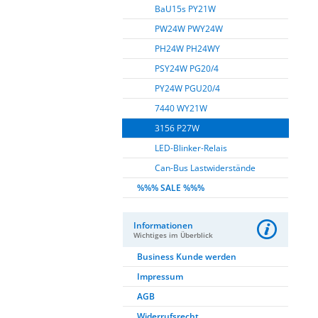
BaU15s PY21W
PW24W PWY24W
PH24W PH24WY
PSY24W PG20/4
PY24W PGU20/4
7440 WY21W
3156 P27W
LED-Blinker-Relais
Can-Bus Lastwiderstände
%%% SALE %%%
Informationen
Wichtiges im Überblick
Business Kunde werden
Impressum
AGB
Widerrufsrecht