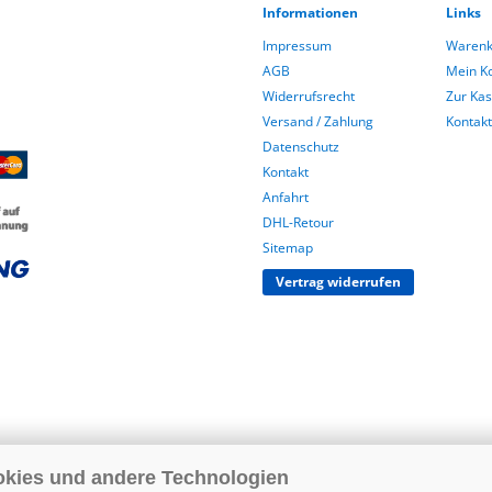
Informationen
Links
Impressum
Warenk
AGB
Mein K
Widerrufsrecht
Zur Ka
Versand / Zahlung
Kontakt
Datenschutz
Kontakt
Anfahrt
DHL-Retour
Sitemap
Vertrag widerrufen
okies und andere Technologien