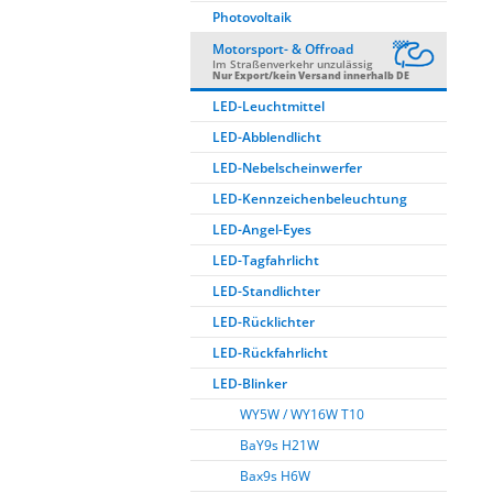
Photovoltaik
Motorsport- & Offroad
Im Straßenverkehr unzulässig
Nur Export/kein Versand innerhalb DE
LED-Leuchtmittel
LED-Abblendlicht
LED-Nebelscheinwerfer
LED-Kennzeichenbeleuchtung
LED-Angel-Eyes
LED-Tagfahrlicht
LED-Standlichter
LED-Rücklichter
LED-Rückfahrlicht
LED-Blinker
WY5W / WY16W T10
BaY9s H21W
Bax9s H6W