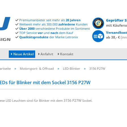
Premiumanbieter seit mehr als
20 Jahren
Weltweit mehr als 300.000
zufriedene
Kunden
Über 2000
verschiedene Produkte im Sortiment
Versandkost
TOP Service
vor
und
nach
dem Kauf
Qualitätsprodukte
der Marke Letronix
ab 38,- €
(inn
Neue Artikel
Anfahrt
Kontakt
»
»
»
artseite
Motorsport- & Offroad
LED-Blinker
3156 P27W
EDs für Blinker mit dem Sockel 3156 P27W
Konto erstellen
Passwort vergessen?
3156 P27W
ese LED Leuchten sind für Blinker mit dem
Sockel.