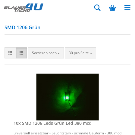
SMD 1206 Grün
Sortieren nach
30 pro Seite
10x SMD 1206 Leds Grün Led 380 mcd
uni­ver­sell ein­setz­bar - Leucht­stark - schma­le Bau­form - 380 mcd