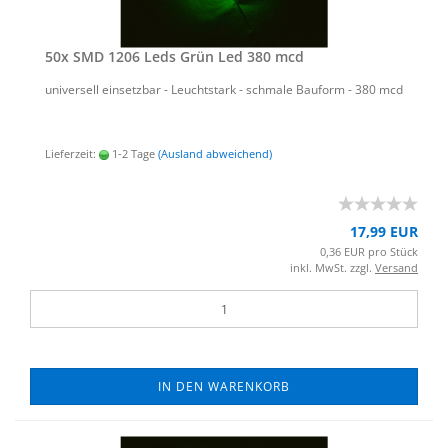
50x SMD 1206 Leds Grün Led 380 mcd
uni­ver­sell ein­setz­bar - Leucht­stark - schma­le Bau­form - 380 mcd
Lieferzeit:
1-2 Tage
(Ausland abweichend)
17,99 EUR
0,36 EUR pro Stück
inkl. MwSt. zzgl.
Versand
IN DEN WARENKORB