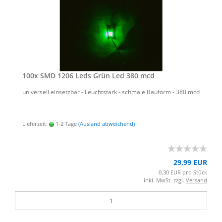
100x SMD 1206 Leds Grün Led 380 mcd
uni­ver­sell ein­setz­bar - Leucht­stark - schma­le Bau­form - 380 mcd
Lieferzeit:
1-2 Tage
(Ausland abweichend)
29,99 EUR
0,30 EUR pro Stück
inkl. MwSt. zzgl.
Versand