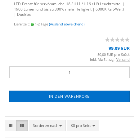
LED-​Ersatz für her­kömm­li­che H8 / H11 / H16 / H9 Leucht­mit­tel |
1900 Lumen und bis zu 300% mehr Hel­lig­keit | 6000K Kalt-​Weiß
| Duo­Box
Lieferzeit:
1-2 Tage
(Ausland abweichend)
99,99 EUR
50,00 EUR pro Stück
inkl. MwSt. zzgl.
Versand
IN DEN WARENKORB
Sortieren nach
30 pro Seite