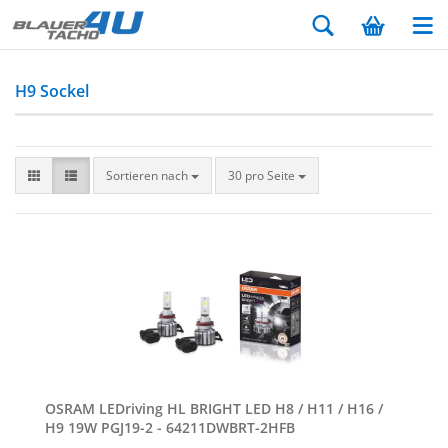
H9 Sockel
Sortieren nach
30 pro Seite
OSRAM LED­ri­ving HL BRIGHT LED H8 / H11 / H16 /
H9 19W PGJ19-​​2 - 64211DWBRT-​​2HFB