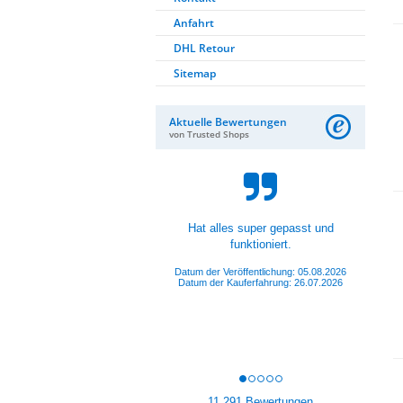
Anfahrt
DHL Retour
Sitemap
Aktuelle Bewertungen
von Trusted Shops
Der Service am Kunden wird hier
ganz groß geschrieben. Auf
Anfragen gibt es schnelle
Antworten. Die...
Datum der Veröffentlichung: 05.08.2026
Datum der Kauferfahrung: 28.07.2026
11,291 Bewertungen