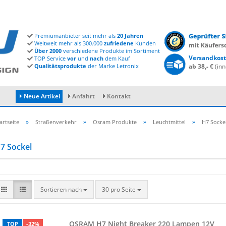
Premiumanbieter seit mehr als
20 Jahren
Weltweit mehr als 300.000
zufriedene
Kunden
Über 2000
verschiedene Produkte im Sortiment
Versandkost
TOP Service
vor
und
nach
dem Kauf
Qualitätsprodukte
der Marke Letronix
ab 38,- €
(inn
Neue Artikel
Anfahrt
Kontakt
»
»
»
»
artseite
Straßenverkehr
Osram Produkte
Leuchtmittel
H7 Socke
7 Sockel
Konto erstellen
Passwort vergessen?
Sortieren nach
30 pro Seite
OSRAM H7 Night Brea­ker 220 Lam­pen 12V
TOP
-32%