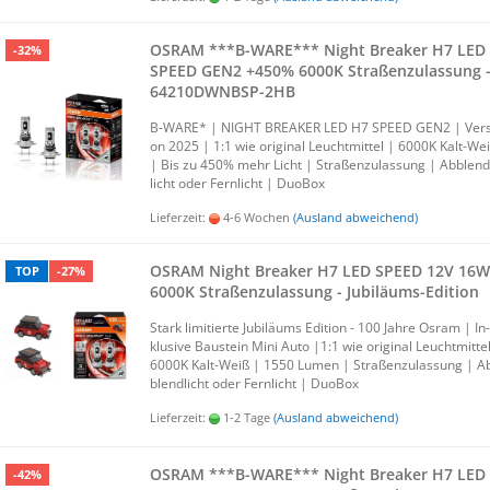
OSRAM ***B-​WARE*** Night Brea­ker H7 LED
-32%
SPEED GEN2 +450% 6000K Stra­ßen­zu­las­sung 
64210DWNBSP-​​2HB
B-​WARE* | NIGHT BREA­KER LED H7 SPEED GEN2 | Ver­s
on 2025 | 1:1 wie ori­gi­nal Leucht­mit­tel | 6000K Kalt-​We
| Bis zu 450% mehr Licht | Stra­ßen­zu­las­sung | Ab­blend
licht oder Fern­licht | Duo­Box
Lieferzeit:
4-6 Wochen
(Ausland abweichend)
OSRAM Night Brea­ker H7 LED SPEED 12V 16W
TOP
-27%
6000K Stra­ßen­zu­las­sung - Jubiläums-​​Edi­ti­on
Stark li­mi­tier­te Ju­bi­lä­ums Edi­ti­on - 100 Jahre Osram | In­
klu­si­ve Bau­stein Mini Auto |1:1 wie ori­gi­nal Leucht­mit­te
6000K Kalt-​Weiß | 1550 Lumen | Stra­ßen­zu­las­sung | A
blend­licht oder Fern­licht | Duo­Box
Lieferzeit:
1-2 Tage
(Ausland abweichend)
OSRAM ***B-​WARE*** Night Brea­ker H7 LED
-42%