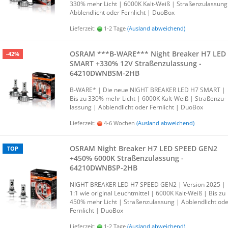
330% mehr Licht | 6000K Kalt-​Weiß | Stra­ßen­zu­las­sung
Ab­blend­licht oder Fern­licht | Duo­Box
Lieferzeit:
1-2 Tage
(Ausland abweichend)
OSRAM ***B-​WARE*** Night Brea­ker H7 LED
-42%
SMART +330% 12V Stra­ßen­zu­las­sung -
64210DWNBSM-​​2HB
B-​WARE* | Die neue NIGHT BREA­KER LED H7 SMART |
Bis zu 330% mehr Licht | 6000K Kalt-​Weiß | Stra­ßen­zu­
las­sung | Ab­blend­licht oder Fern­licht | Duo­Box
Lieferzeit:
4-6 Wochen
(Ausland abweichend)
OSRAM Night Brea­ker H7 LED SPEED GEN2
TOP
+450% 6000K Stra­ßen­zu­las­sung -
64210DWNBSP-​​2HB
NIGHT BREA­KER LED H7 SPEED GEN2 | Ver­si­on 2025 |
1:1 wie ori­gi­nal Leucht­mit­tel | 6000K Kalt-​Weiß | Bis zu
450% mehr Licht | Stra­ßen­zu­las­sung | Ab­blend­licht od
Fern­licht | Duo­Box
Lieferzeit:
1-2 Tage
(Ausland abweichend)