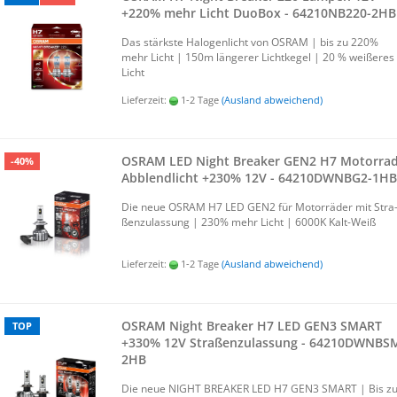
+220% mehr Licht Duo­Box - 64210NB220-​​2HB
Das stärks­te Ha­lo­gen­licht von OSRAM | bis zu 220%
mehr Licht | 150m län­ge­rer Licht­ke­gel | 20 % wei­ße­res
Licht
Lieferzeit:
1-2 Tage
(Ausland abweichend)
OSRAM LED Night Brea­ker GEN2 H7 Mo­tor­ra
-40%
Ab­blend­licht +230% 12V - 64210DWNBG2-​​1HB
Die neue OSRAM H7 LED GEN2 für Mo­tor­rä­der mit Stra
ßen­zu­las­sung | 230% mehr Licht | 6000K Kalt-​Weiß
Lieferzeit:
1-2 Tage
(Ausland abweichend)
OSRAM Night Brea­ker H7 LED GEN3 SMART
TOP
+330% 12V Stra­ßen­zu­las­sung - 64210DWNBSM-
2HB
Die neue NIGHT BREA­KER LED H7 GEN3 SMART | Bis z