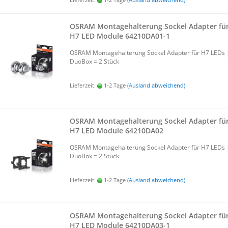
OSRAM Mon­ta­ge­hal­te­rung So­ckel Ad­ap­ter fü
H7 LED Mo­du­le 64210DA01-​​1
OSRAM Mon­ta­ge­hal­te­rung So­ckel Ad­ap­ter für H7 LEDs 
Duo­Box = 2 Stück
Lieferzeit:
1-2 Tage
(Ausland abweichend)
OSRAM Mon­ta­ge­hal­te­rung So­ckel Ad­ap­ter fü
H7 LED Mo­du­le 64210DA02
OSRAM Mon­ta­ge­hal­te­rung So­ckel Ad­ap­ter für H7 LEDs 
Duo­Box = 2 Stück
Lieferzeit:
1-2 Tage
(Ausland abweichend)
OSRAM Mon­ta­ge­hal­te­rung So­ckel Ad­ap­ter fü
H7 LED Mo­du­le 64210DA03-​​1