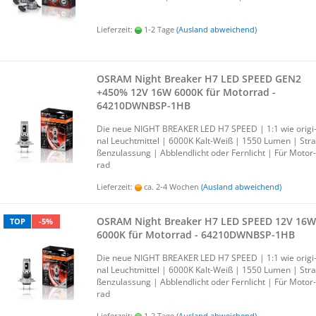
Lieferzeit:
1-2 Tage
(Ausland abweichend)
OSRAM Night Brea­ker H7 LED SPEED GEN2
+450% 12V 16W 6000K für Mo­tor­rad -
64210DWNBSP-​​​1HB
Die neue NIGHT BREA­KER LED H7 SPEED | 1:1 wie ori­gi
nal Leucht­mit­tel | 6000K Kalt-​Weiß | 1550 Lumen | Stra
ßen­zu­las­sung | Ab­blend­licht oder Fern­licht | Für Mo­tor­
rad
Lieferzeit:
ca. 2-4 Wochen
(Ausland abweichend)
OSRAM Night Brea­ker H7 LED SPEED 12V 16W
TOP
-5%
6000K für Mo­tor­rad - 64210DWNBSP-​​1HB
Die neue NIGHT BREA­KER LED H7 SPEED | 1:1 wie ori­gi
nal Leucht­mit­tel | 6000K Kalt-​Weiß | 1550 Lumen | Stra
ßen­zu­las­sung | Ab­blend­licht oder Fern­licht | Für Mo­tor­
rad
Lieferzeit:
1-2 Tage
(Ausland abweichend)