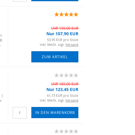
-
UVP 159,00 EUR
Nur 107,90 EUR
i­
53,95 EUR pro Stück
iß
inkl. MwSt. zzgl.
Versand
­
ZUM ARTIKEL
UVP 169,00 EUR
Nur 123,45 EUR
l |
61,73 EUR pro Stück
b­
inkl. MwSt. zzgl.
Versand
IN DEN WARENKORB