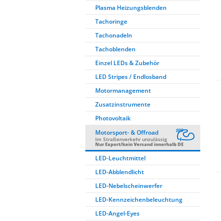
Plasma Heizungsblenden
Tachoringe
Tachonadeln
Tachoblenden
Einzel LEDs & Zubehör
LED Stripes / Endlosband
Motormanagement
Zusatzinstrumente
Photovoltaik
Motorsport- & Offroad
Im Straßenverkehr unzulässig
Nur Export/kein Versand innerhalb DE
LED-Leuchtmittel
LED-Abblendlicht
LED-Nebelscheinwerfer
LED-Kennzeichenbeleuchtung
LED-Angel-Eyes