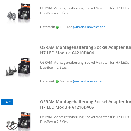
OSRAM Mon­ta­ge­hal­te­rung So­ckel Ad­ap­ter für H7 LEDs 
Duo­Box = 2 Stück
Lieferzeit:
1-2 Tage
(Ausland abweichend)
OSRAM Mon­ta­ge­hal­te­rung So­ckel Ad­ap­ter fü
H7 LED Mo­du­le 64210DA04
OSRAM Mon­ta­ge­hal­te­rung So­ckel Ad­ap­ter für H7 LEDs 
Duo­Box = 2 Stück
Lieferzeit:
1-2 Tage
(Ausland abweichend)
OSRAM Mon­ta­ge­hal­te­rung So­ckel Ad­ap­ter fü
TOP
H7 LED Mo­du­le 64210DA05
OSRAM Mon­ta­ge­hal­te­rung So­ckel Ad­ap­ter für H7 LEDs 
Duo­Box = 2 Stück