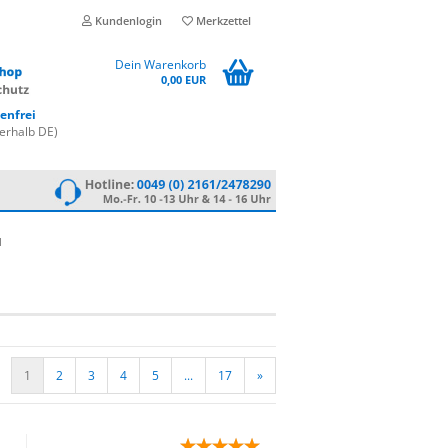
Kundenlogin
Merkzettel
Dein Warenkorb
0,00 EUR
enfrei
erhalb DE)
l
1
2
3
4
5
...
17
»