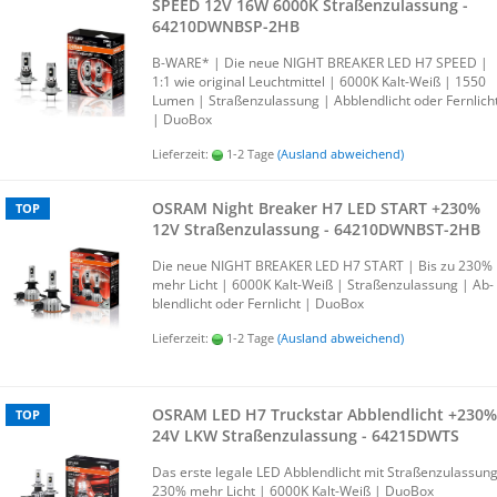
SPEED 12V 16W 6000K Stra­ßen­zu­las­sung -
64210DWNBSP-​​2HB
B-​WARE* | Die neue NIGHT BREA­KER LED H7 SPEED |
1:1 wie ori­gi­nal Leucht­mit­tel | 6000K Kalt-​Weiß | 1550
Lumen | Stra­ßen­zu­las­sung | Ab­blend­licht oder Fern­lich
| Duo­Box
Lieferzeit:
1-2 Tage
(Ausland abweichend)
OSRAM Night Brea­ker H7 LED START +230%
TOP
12V Stra­ßen­zu­las­sung - 64210DWNBST-​​2HB
Die neue NIGHT BREA­KER LED H7 START | Bis zu 230%
mehr Licht | 6000K Kalt-​Weiß | Stra­ßen­zu­las­sung | Ab­
blend­licht oder Fern­licht | Duo­Box
Lieferzeit:
1-2 Tage
(Ausland abweichend)
OSRAM LED H7 Truck­star Ab­blend­licht +230%
TOP
24V LKW Stra­ßen­zu­las­sung - 64215DWTS
Das erste le­ga­le LED Ab­blend­licht mit Stra­ßen­zu­las­sun
230% mehr Licht | 6000K Kalt-​Weiß | Duo­Box