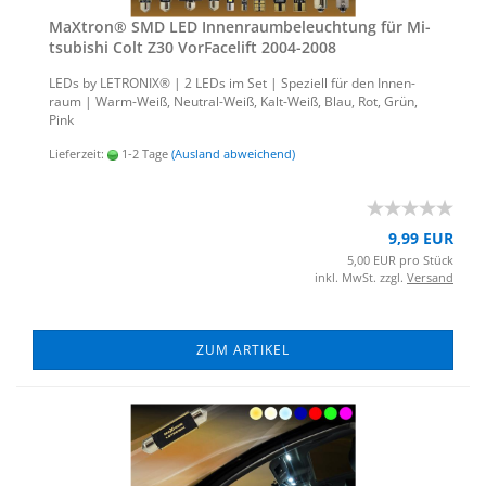
MaX­tron® SMD LED In­nen­raum­be­leuch­tung für Mi­
tsu­bi­shi Colt Z30 Vor­Face­lift 2004-​2008
LEDs by LE­TRO­NIX® | 2 LEDs im Set | Spe­zi­ell für den In­nen­
raum | Warm-​Weiß, Neutral-​Weiß, Kalt-​Weiß, Blau, Rot, Grün,
Pink
Lieferzeit:
1-2 Tage
(Ausland abweichend)
9,99 EUR
5,00 EUR pro Stück
inkl. MwSt. zzgl.
Versand
ZUM ARTIKEL