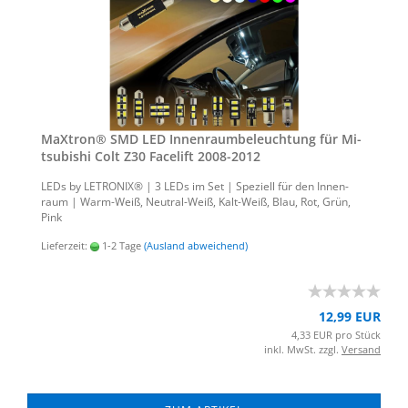
MaX­tron® SMD LED In­nen­raum­be­leuch­tung für Mi­
tsu­bi­shi Colt Z30 Face­lift 2008-​2012
LEDs by LE­TRO­NIX® | 3 LEDs im Set | Spe­zi­ell für den In­nen­
raum | Warm-​Weiß, Neutral-​Weiß, Kalt-​Weiß, Blau, Rot, Grün,
Pink
Lieferzeit:
1-2 Tage
(Ausland abweichend)
12,99 EUR
4,33 EUR pro Stück
inkl. MwSt. zzgl.
Versand