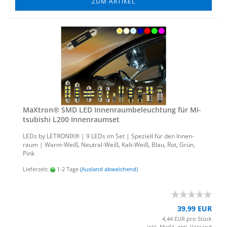
ZUM ARTIKEL
MaX­tron® SMD LED In­nen­raum­be­leuch­tung für Mi­
tsu­bi­shi L200 In­nen­ra­um­set
LEDs by LE­TRO­NIX® | 9 LEDs im Set | Spe­zi­ell für den In­nen­
raum | Warm-​Weiß, Neutral-​Weiß, Kalt-​Weiß, Blau, Rot, Grün,
Pink
Lieferzeit:
1-2 Tage
(Ausland abweichend)
39,99 EUR
4,44 EUR pro Stück
inkl. MwSt. zzgl.
Versand