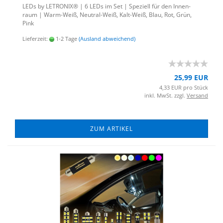
LEDs by LE­TRO­NIX® | 6 LEDs im Set | Spe­zi­ell für den In­nen­
raum | Warm-​Weiß, Neutral-​Weiß, Kalt-​Weiß, Blau, Rot, Grün,
Pink
Lieferzeit:
1-2 Tage
(Ausland abweichend)
25,99 EUR
4,33 EUR pro Stück
inkl. MwSt. zzgl.
Versand
ZUM ARTIKEL