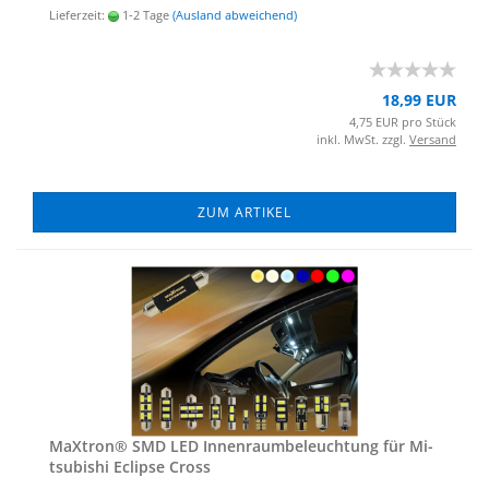
Lieferzeit:
1-2 Tage
(Ausland abweichend)
18,99 EUR
4,75 EUR pro Stück
inkl. MwSt. zzgl.
Versand
ZUM ARTIKEL
MaX­tron® SMD LED In­nen­raum­be­leuch­tung für Mi­
tsu­bi­shi Eclip­se Cross