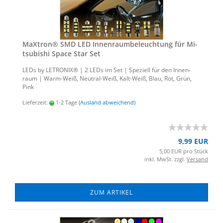
MaX­tron® SMD LED In­nen­raum­be­leuch­tung für Mi­
tsu­bi­shi Space Star Set
LEDs by LE­TRO­NIX® | 2 LEDs im Set | Spe­zi­ell für den In­nen­
raum | Warm-​Weiß, Neutral-​Weiß, Kalt-​Weiß, Blau, Rot, Grün,
Pink
Lieferzeit:
1-2 Tage
(Ausland abweichend)
9,99 EUR
5,00 EUR pro Stück
inkl. MwSt. zzgl.
Versand
ZUM ARTIKEL