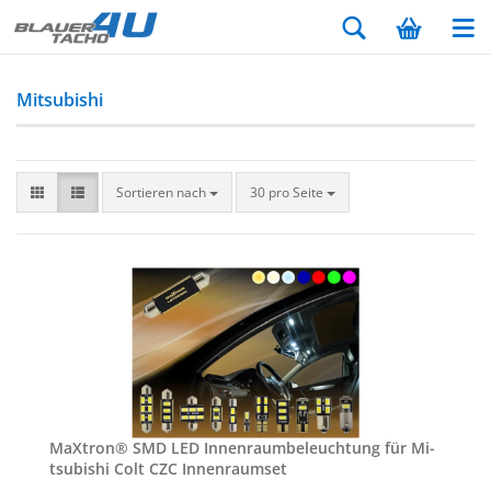
Mitsubishi
Sortieren nach
30 pro Seite
MaX­tron® SMD LED In­nen­raum­be­leuch­tung für Mi­
tsu­bi­shi Colt CZC In­nen­ra­um­set