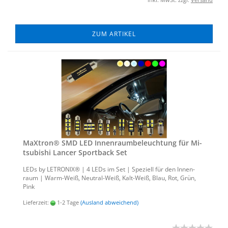
ZUM ARTIKEL
MaX­tron® SMD LED In­nen­raum­be­leuch­tung für Mi­
tsu­bi­shi Lan­cer Sport­back Set
LEDs by LE­TRO­NIX® | 4 LEDs im Set | Spe­zi­ell für den In­nen­
raum | Warm-​Weiß, Neutral-​Weiß, Kalt-​Weiß, Blau, Rot, Grün,
Pink
Lieferzeit:
1-2 Tage
(Ausland abweichend)