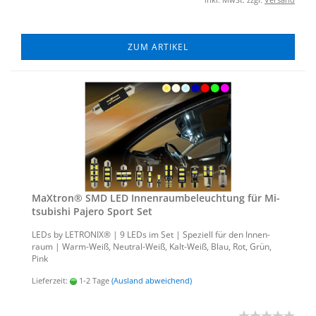
ZUM ARTIKEL
MaX­tron® SMD LED In­nen­raum­be­leuch­tung für Mi­
tsu­bi­shi Pa­je­ro Sport Set
LEDs by LE­TRO­NIX® | 9 LEDs im Set | Spe­zi­ell für den In­nen­
raum | Warm-​Weiß, Neutral-​Weiß, Kalt-​Weiß, Blau, Rot, Grün,
Pink
Lieferzeit:
1-2 Tage
(Ausland abweichend)