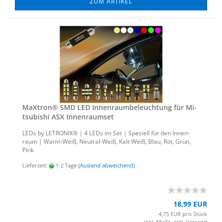
ZUM ARTIKEL
MaX­tron® SMD LED In­nen­raum­be­leuch­tung für Mi­
tsu­bi­shi ASX In­nen­ra­um­set
LEDs by LE­TRO­NIX® | 4 LEDs im Set | Spe­zi­ell für den In­nen­
raum | Warm-​Weiß, Neutral-​Weiß, Kalt-​Weiß, Blau, Rot, Grün,
Pink
Lieferzeit:
1-2 Tage
(Ausland abweichend)
18,99 EUR
4,75 EUR pro Stück
inkl. MwSt. zzgl.
Versand