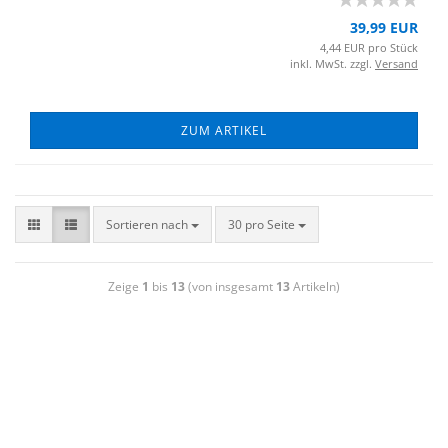
39,99 EUR
4,44 EUR pro Stück
inkl. MwSt. zzgl.
Versand
ZUM ARTIKEL
Sortieren nach
30 pro Seite
Zeige
1
bis
13
(von insgesamt
13
Artikeln)