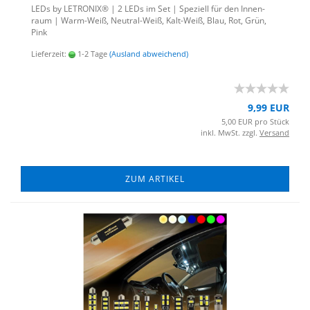
LEDs by LE­TRO­NIX® | 2 LEDs im Set | Spe­zi­ell für den In­nen­
raum | Warm-​Weiß, Neutral-​Weiß, Kalt-​Weiß, Blau, Rot, Grün,
Pink
Lieferzeit:
1-2 Tage
(Ausland abweichend)
9,99 EUR
5,00 EUR pro Stück
inkl. MwSt. zzgl.
Versand
ZUM ARTIKEL