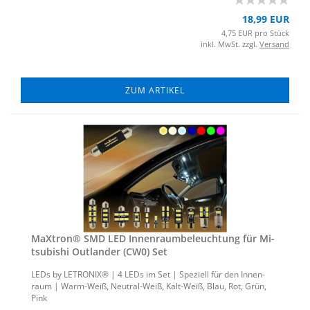
18,99 EUR
4,75 EUR pro Stück
inkl. MwSt. zzgl.
Versand
ZUM ARTIKEL
MaX­tron® SMD LED In­nen­raum­be­leuch­tung für Mi­
tsu­bi­shi Out­lan­der (CW0) Set
LEDs by LE­TRO­NIX® | 4 LEDs im Set | Spe­zi­ell für den In­nen­
raum | Warm-​Weiß, Neutral-​Weiß, Kalt-​Weiß, Blau, Rot, Grün,
Pink