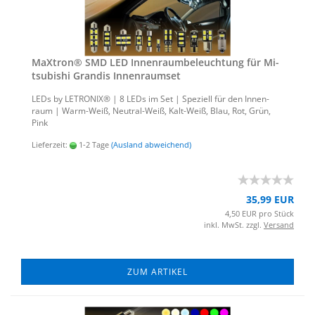
MaX­tron® SMD LED In­nen­raum­be­leuch­tung für Mi­
tsu­bi­shi Gran­dis In­nen­ra­um­set
LEDs by LE­TRO­NIX® | 8 LEDs im Set | Spe­zi­ell für den In­nen­
raum | Warm-​Weiß, Neutral-​Weiß, Kalt-​Weiß, Blau, Rot, Grün,
Pink
Lieferzeit:
1-2 Tage
(Ausland abweichend)
35,99 EUR
4,50 EUR pro Stück
inkl. MwSt. zzgl.
Versand
ZUM ARTIKEL