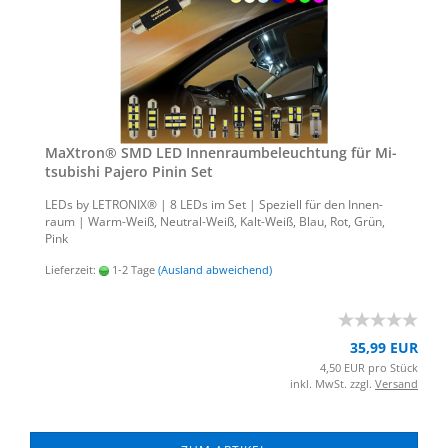
MaX­tron® SMD LED In­nen­raum­be­leuch­tung für Mi­
tsu­bi­shi Pa­je­ro Pinin Set
LEDs by LE­TRO­NIX® | 8 LEDs im Set | Spe­zi­ell für den In­nen­
raum | Warm-​Weiß, Neutral-​Weiß, Kalt-​Weiß, Blau, Rot, Grün,
Pink
Lieferzeit:
1-2 Tage
(Ausland abweichend)
35,99 EUR
4,50 EUR pro Stück
inkl. MwSt. zzgl.
Versand