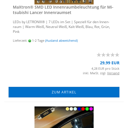
MaX­tron® SMD LED In­nen­raum­be­leuch­tung für Mi­
tsu­bi­shi Lan­cer In­nen­ra­um­set
LEDs by LE­TRO­NIX® | 7 LEDs im Set | Spe­zi­ell für den In­nen­
raum | Warm-​Weiß, Neutral-​Weiß, Kalt-​Weiß, Blau, Rot, Grün,
Pink
Lieferzeit:
1-2 Tage
(Ausland abweichend)
29,99 EUR
4,28 EUR pro Stück
inkl. MwSt. zzgl.
Versand
ZUM ARTIKEL