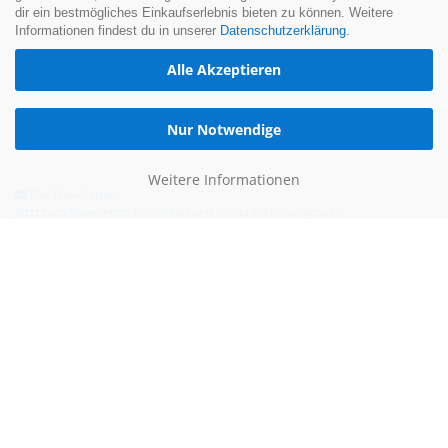
dir ein bestmögliches Einkaufserlebnis bieten zu können. Weitere
Informationen findest du in unserer
Datenschutzerklärung
.
Alle Akzeptieren
Nur Notwendige
Weitere Informationen
Der Newsletter
Jetzt zum Newsletter anmelden und nichts mehr verpassen.
Hilfe & Kontakt
Email:
kontakt@blauertacho4u.de
Telefon:
+49 (0)21612478290