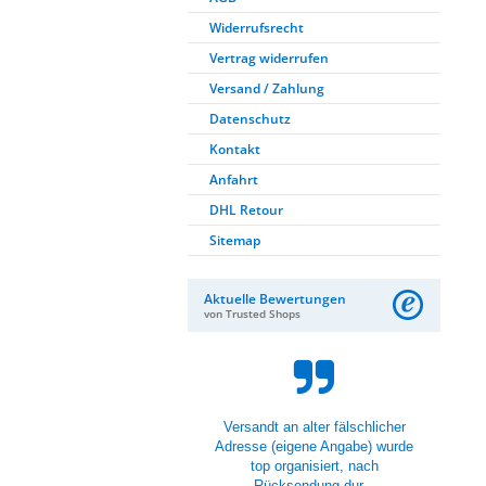
Widerrufsrecht
Vertrag widerrufen
Versand / Zahlung
Datenschutz
Kontakt
Anfahrt
DHL Retour
Sitemap
Aktuelle Bewertungen
von Trusted Shops
Lieferung war gut und die
Scheinwerfer sind auch super.
Montage nach Anleitung
beziehungsweise dem V...