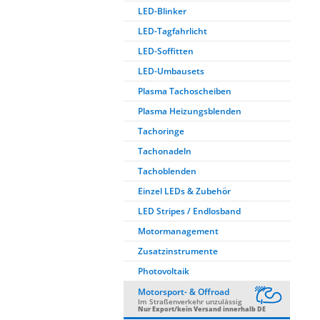
LED-Blinker
LED-Tagfahrlicht
LED-Soffitten
LED-Umbausets
Plasma Tachoscheiben
Plasma Heizungsblenden
Tachoringe
Tachonadeln
Tachoblenden
Einzel LEDs & Zubehör
LED Stripes / Endlosband
Motormanagement
Zusatzinstrumente
Photovoltaik
Motorsport- & Offroad
Im Straßenverkehr unzulässig
Nur Export/kein Versand innerhalb DE