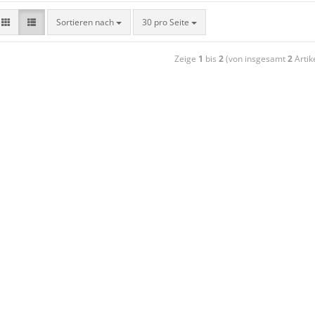
Sortieren nach
30 pro Seite
Zeige
1
bis
2
(von insgesamt
2
Artik