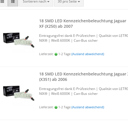
Sortieren nach
30 pro Seite
18 SMD LED Kenn­zei­chen­be­leuch­tung Ja­gu­ar
XF (X250) ab 2007
Ein­tra­gungs­frei dank E-​Prüfzeichen | Qua­li­tät von LE­TR
NIX® | Weiß 6000K | Can-​Bus si­cher
Lieferzeit:
1-2 Tage
(Ausland abweichend)
18 SMD LED Kenn­zei­chen­be­leuch­tung Ja­gu­ar 
(X351) ab 2006
Ein­tra­gungs­frei dank E-​Prüfzeichen | Qua­li­tät von LE­TR
NIX® | Weiß 6000K | Can-​Bus si­cher
Lieferzeit:
1-2 Tage
(Ausland abweichend)