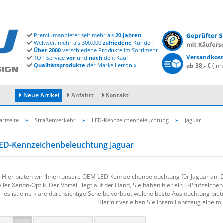
Premiumanbieter seit mehr als
20 Jahren
Weltweit mehr als 300.000
zufriedene
Kunden
Über 2000
verschiedene Produkte im Sortiment
Versandkost
TOP Service
vor
und
nach
dem Kauf
Qualitätsprodukte
der Marke Letronix
ab 38,- €
(inn
Neue Artikel
Anfahrt
Kontakt
»
»
»
artseite
Straßenverkehr
LED-Kennzeichenbeleuchtung
Jaguar
ED-Kennzeichenbeleuchtung Jaguar
Konto erstellen
Passwort vergessen?
Hier bieten wir Ihnen unsere OEM LED-Kennzeichenbeleuchtung für Jaguar an. D
eller Xenon-Optik. Der Vorteil liegt auf der Hand, Sie haben hier ein E-Prüfzeich
es ist eine klare durchsichtige Scheibe verbaut welche beste Ausleuchtung bie
Hiermit verleihen Sie Ihrem Fahrzeug eine tol