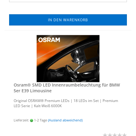
IN DEN WARENKORB
Osram® SMD LED In­nen­raum­be­leuch­tung für BMW
5er E39 Li­mou­si­ne
Ori­gi­nal OSRAM® Pre­mi­um LEDs | 18 LEDs im Set | Pre­mi­um
LED Serie | Kalt-​Weiß 6000K
Lieferzeit:
1-2 Tage
(Ausland abweichend)