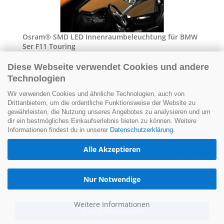
Osram® SMD LED In­nen­raum­be­leuch­tung für BMW
5er F11 Tou­ring
Ori­gi­nal OSRAM® Pre­mi­um LEDs | 22 LEDs im Set | Pre­mi­um
Diese Webseite verwendet Cookies und andere
LED Serie | Kalt-​Weiß 6000K
Technologien
Wir verwenden Cookies und ähnliche Technologien, auch von
Lieferzeit:
1-2 Tage
(Ausland abweichend)
Drittanbietern, um die ordentliche Funktionsweise der Website zu
gewährleisten, die Nutzung unseres Angebotes zu analysieren und um
dir ein bestmögliches Einkaufserlebnis bieten zu können. Weitere
Informationen findest du in unserer
Datenschutzerklärung
.
187,99 EUR
8,55 EUR pro Stück
Alle Akzeptieren
inkl. MwSt. zzgl.
Versand
Nur Notwendige
Weitere Informationen
IN DEN WARENKORB