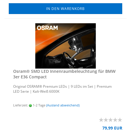
IN DEN WARENKORB
Osram® SMD LED In­nen­raum­be­leuch­tung für BMW
3er E36 Com­pact
Ori­gi­nal OSRAM® Pre­mi­um LEDs | 9 LEDs im Set | Pre­mi­um
LED Serie | Kalt-​Weiß 6000K
Lieferzeit:
1-2 Tage
(Ausland abweichend)
79,99 EUR