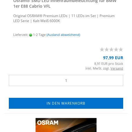
Osram® SMD LED In­nen­raum­be­leuch­tung für BMW
1er E88 Ca­brio VFL
Ori­gi­nal OSRAM® Pre­mi­um LEDs | 11 LEDs im Set | Pre­mi­um
LED Serie | Kalt-​Weiß 6000K
Lieferzeit:
1-2 Tage
(Ausland abweichend)
97,99 EUR
8,91 EUR pro Stück
inkl. MwSt. zzgl.
Versand
IN DEN WARENKORB