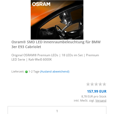
Osram® SMD LED In­nen­raum­be­leuch­tung für BMW
3er E93 Ca­brio­let
Ori­gi­nal OSRAM® Pre­mi­um LEDs | 18 LEDs im Set | Pre­mi­um
LED Serie | Kalt-​Weiß 6000K
Lieferzeit:
1-2 Tage
(Ausland abweichend)
157,99 EUR
8,78 EUR pro Stück
inkl. MwSt. zzgl.
Versand