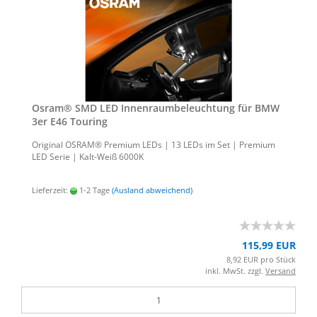
Osram® SMD LED In­nen­raum­be­leuch­tung für BMW
3er E46 Tou­ring
Ori­gi­nal OSRAM® Pre­mi­um LEDs | 13 LEDs im Set | Pre­mi­um
LED Serie | Kalt-​Weiß 6000K
Lieferzeit:
1-2 Tage
(Ausland abweichend)
115,99 EUR
8,92 EUR pro Stück
inkl. MwSt. zzgl.
Versand