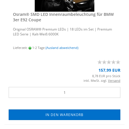
Osram® SMD LED In­nen­raum­be­leuch­tung für BMW
3er E92 Coupe
Ori­gi­nal OSRAM® Pre­mi­um LEDs | 18 LEDs im Set | Pre­mi­um
LED Serie | Kalt-​Weiß 6000K
Lieferzeit:
1-2 Tage
(Ausland abweichend)
157,99 EUR
8,78 EUR pro Stück
inkl. MwSt. zzgl.
Versand
IN DEN WARENKORB