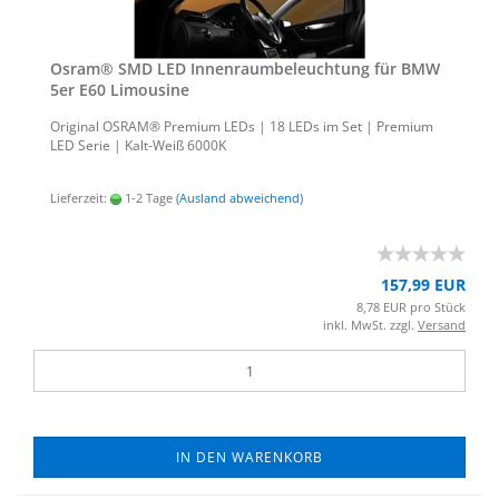
Osram® SMD LED In­nen­raum­be­leuch­tung für BMW
5er E60 Li­mou­si­ne
Ori­gi­nal OSRAM® Pre­mi­um LEDs | 18 LEDs im Set | Pre­mi­um
LED Serie | Kalt-​Weiß 6000K
Lieferzeit:
1-2 Tage
(Ausland abweichend)
157,99 EUR
8,78 EUR pro Stück
inkl. MwSt. zzgl.
Versand
IN DEN WARENKORB