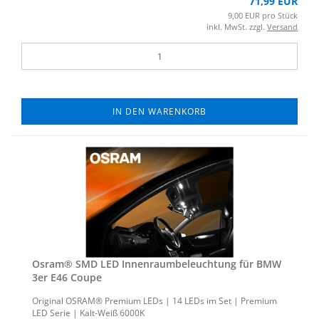
71,99 EUR
9,00 EUR pro Stück
inkl. MwSt. zzgl.
Versand
IN DEN WARENKORB
Osram® SMD LED In­nen­raum­be­leuch­tung für BMW
3er E46 Coupe
Ori­gi­nal OSRAM® Pre­mi­um LEDs | 14 LEDs im Set | Pre­mi­um
LED Serie | Kalt-​Weiß 6000K