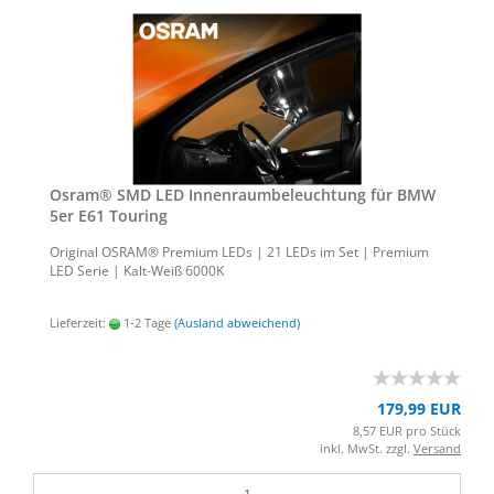
Osram® SMD LED In­nen­raum­be­leuch­tung für BMW
5er E61 Tou­ring
Ori­gi­nal OSRAM® Pre­mi­um LEDs | 21 LEDs im Set | Pre­mi­um
LED Serie | Kalt-​Weiß 6000K
Lieferzeit:
1-2 Tage
(Ausland abweichend)
179,99 EUR
8,57 EUR pro Stück
inkl. MwSt. zzgl.
Versand