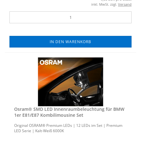
inkl. MwSt. zzgl.
Versand
IN DEN WARENKORB
Osram® SMD LED In­nen­raum­be­leuch­tung für BMW
1er E81/E87 Kom­bi­li­mou­si­ne Set
Ori­gi­nal OSRAM® Pre­mi­um LEDs | 12 LEDs im Set | Pre­mi­um
LED Serie | Kalt-​Weiß 6000K