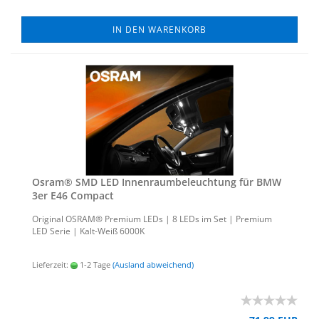
IN DEN WARENKORB
Osram® SMD LED In­nen­raum­be­leuch­tung für BMW
3er E46 Com­pact
Ori­gi­nal OSRAM® Pre­mi­um LEDs | 8 LEDs im Set | Pre­mi­um
LED Serie | Kalt-​Weiß 6000K
Lieferzeit:
1-2 Tage
(Ausland abweichend)