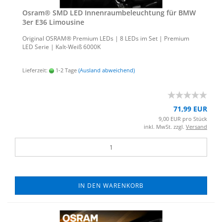
Osram® SMD LED In­nen­raum­be­leuch­tung für BMW
3er E36 Li­mou­si­ne
Ori­gi­nal OSRAM® Pre­mi­um LEDs | 8 LEDs im Set | Pre­mi­um
LED Serie | Kalt-​Weiß 6000K
Lieferzeit:
1-2 Tage
(Ausland abweichend)
71,99 EUR
9,00 EUR pro Stück
inkl. MwSt. zzgl.
Versand
IN DEN WARENKORB