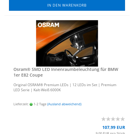
IN DEN WARENKORB
Osram® SMD LED In­nen­raum­be­leuch­tung für BMW
1er E82 Coupe
Ori­gi­nal OSRAM® Pre­mi­um LEDs | 12 LEDs im Set | Pre­mi­um
LED Serie | Kalt-​Weiß 6000K
Lieferzeit:
1-2 Tage
(Ausland abweichend)
107,99 EUR
9,00 EUR pro Stück