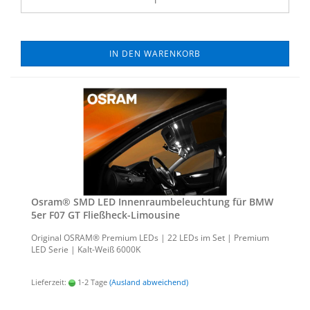
IN DEN WARENKORB
Osram® SMD LED In­nen­raum­be­leuch­tung für BMW
5er F07 GT Fließheck-​​Li­mou­si­ne
Ori­gi­nal OSRAM® Pre­mi­um LEDs | 22 LEDs im Set | Pre­mi­um
LED Serie | Kalt-​Weiß 6000K
Lieferzeit:
1-2 Tage
(Ausland abweichend)