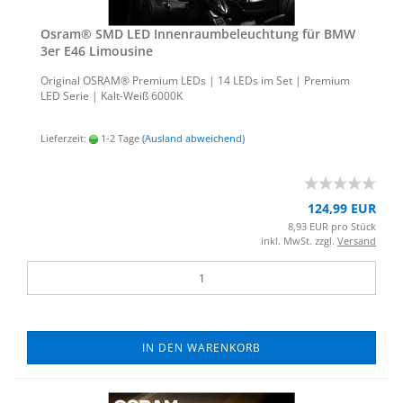
Osram® SMD LED In­nen­raum­be­leuch­tung für BMW
3er E46 Li­mou­si­ne
Ori­gi­nal OSRAM® Pre­mi­um LEDs | 14 LEDs im Set | Pre­mi­um
LED Serie | Kalt-​Weiß 6000K
Lieferzeit:
1-2 Tage
(Ausland abweichend)
124,99 EUR
8,93 EUR pro Stück
inkl. MwSt. zzgl.
Versand
IN DEN WARENKORB