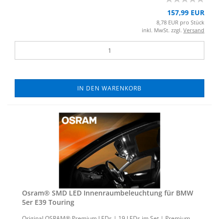
157,99 EUR
8,78 EUR pro Stück
inkl. MwSt. zzgl.
Versand
IN DEN WARENKORB
Osram® SMD LED In­nen­raum­be­leuch­tung für BMW
5er E39 Tou­ring
Ori­gi­nal OSRAM® Pre­mi­um LEDs | 19 LEDs im Set | Pre­mi­um