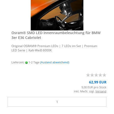
Osram® SMD LED In­nen­raum­be­leuch­tung für BMW
3er E36 Ca­brio­let
Ori­gi­nal OSRAM® Pre­mi­um LEDs | 7 LEDs im Set | Pre­mi­um
LED Serie | Kalt-​Weiß 6000K
Lieferzeit:
1-2 Tage
(Ausland abweichend)
62,99 EUR
9,00 EUR pro Stück
inkl. MwSt. zzgl.
Versand