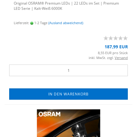
Ori­gi­nal OSRAM® Pre­mi­um LEDs | 22 LEDs im Set | Pre­mi­um
LED Serie | Kalt-​Weiß 6000K
Lieferzeit:
1-2 Tage
(Ausland abweichend)
187,99 EUR
8,55 EUR pro Stück
inkl. MwSt. zzgl.
Versand
IN DEN WARENKORB