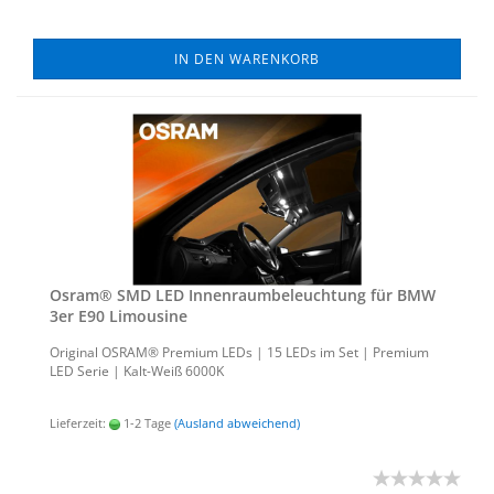
IN DEN WARENKORB
Osram® SMD LED In­nen­raum­be­leuch­tung für BMW
3er E90 Li­mou­si­ne
Ori­gi­nal OSRAM® Pre­mi­um LEDs | 15 LEDs im Set | Pre­mi­um
LED Serie | Kalt-​Weiß 6000K
Lieferzeit:
1-2 Tage
(Ausland abweichend)