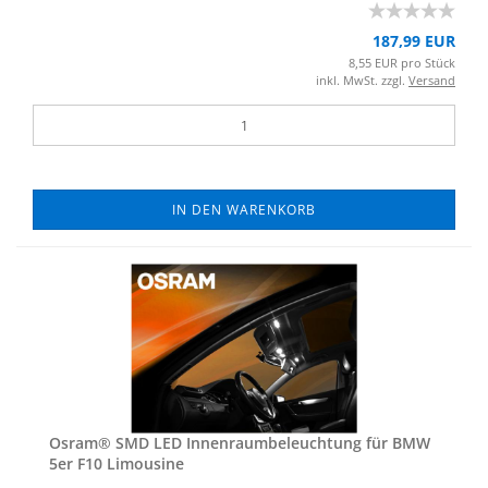
187,99 EUR
8,55 EUR pro Stück
inkl. MwSt. zzgl.
Versand
IN DEN WARENKORB
Osram® SMD LED In­nen­raum­be­leuch­tung für BMW
5er F10 Li­mou­si­ne