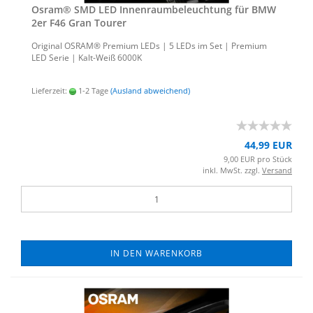
Osram® SMD LED In­nen­raum­be­leuch­tung für BMW
2er F46 Gran Tou­rer
Ori­gi­nal OSRAM® Pre­mi­um LEDs | 5 LEDs im Set | Pre­mi­um
LED Serie | Kalt-​Weiß 6000K
Lieferzeit:
1-2 Tage
(Ausland abweichend)
44,99 EUR
9,00 EUR pro Stück
inkl. MwSt. zzgl.
Versand
IN DEN WARENKORB