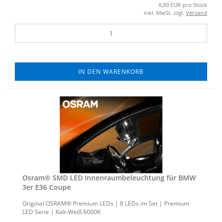
8,89 EUR pro Stück
inkl. MwSt. zzgl.
Versand
IN DEN WARENKORB
Osram® SMD LED In­nen­raum­be­leuch­tung für BMW
3er E36 Coupe
Ori­gi­nal OSRAM® Pre­mi­um LEDs | 8 LEDs im Set | Pre­mi­um
LED Serie | Kalt-​Weiß 6000K