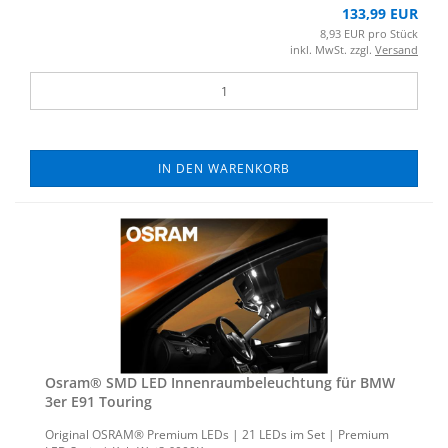
133,99 EUR
8,93 EUR pro Stück
inkl. MwSt. zzgl.
Versand
IN DEN WARENKORB
Osram® SMD LED In­nen­raum­be­leuch­tung für BMW
3er E91 Tou­ring
Ori­gi­nal OSRAM® Pre­mi­um LEDs | 21 LEDs im Set | Pre­mi­um