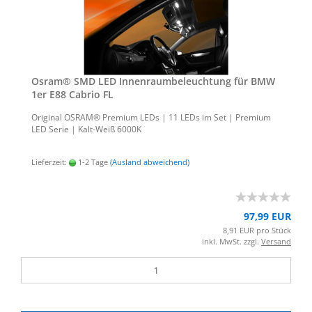
Osram® SMD LED In­nen­raum­be­leuch­tung für BMW
1er E88 Ca­brio FL
Ori­gi­nal OSRAM® Pre­mi­um LEDs | 11 LEDs im Set | Pre­mi­um
LED Serie | Kalt-​Weiß 6000K
Lieferzeit:
1-2 Tage
(Ausland abweichend)
97,99 EUR
8,91 EUR pro Stück
inkl. MwSt. zzgl.
Versand