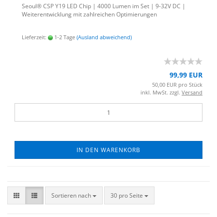
Seoul® CSP Y19 LED Chip | 4000 Lumen im Set | 9-32V DC |
Wei­ter­ent­wick­lung mit zahl­rei­chen Op­ti­mie­run­gen
Lieferzeit:
1-2 Tage
(Ausland abweichend)
99,99 EUR
50,00 EUR pro Stück
inkl. MwSt. zzgl.
Versand
IN DEN WARENKORB
Sortieren nach
30 pro Seite