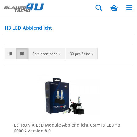
H3 LED Abblendlicht
Sortieren nach
30 pro Seite
LE­TRO­NIX LED Mo­du­le Ab­blend­licht CSPY19 LEDH3
6000K Ver­si­on 8.0