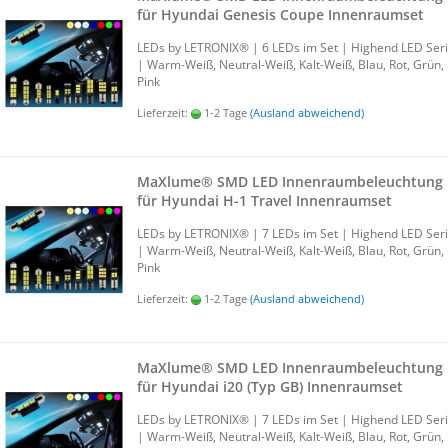
für Hyundai Ge­ne­sis Coupe In­nen­ra­um­set
LEDs by LE­TRO­NIX® | 6 LEDs im Set | Hig­h­end LED Ser
| Warm-​Weiß, Neutral-​Weiß, Kalt-​Weiß, Blau, Rot, Grün,
Pink
Lieferzeit:
1-2 Tage
(Ausland abweichend)
MaXlu­me® SMD LED In­nen­raum­be­leuch­tung
für Hyundai H-1 Tra­vel In­nen­ra­um­set
LEDs by LE­TRO­NIX® | 7 LEDs im Set | Hig­h­end LED Ser
| Warm-​Weiß, Neutral-​Weiß, Kalt-​Weiß, Blau, Rot, Grün,
Pink
Lieferzeit:
1-2 Tage
(Ausland abweichend)
MaXlu­me® SMD LED In­nen­raum­be­leuch­tung
für Hyundai i20 (Typ GB) In­nen­ra­um­set
LEDs by LE­TRO­NIX® | 7 LEDs im Set | Hig­h­end LED Ser
| Warm-​Weiß, Neutral-​Weiß, Kalt-​Weiß, Blau, Rot, Grün,