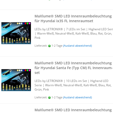
MaXlu­me® SMD LED In­nen­raum­be­leuch­tung
für Hyundai ix35 FL In­nen­ra­um­set
LEDs by LE­TRO­NIX® | 7 LEDs im Set | Hig­h­end LED Ser
| Warm-​Weiß, Neutral-​Weiß, Kalt-​Weiß, Blau, Rot, Grün,
Pink
Lieferzeit:
1-2 Tage
(Ausland abweichend)
MaXlu­me® SMD LED In­nen­raum­be­leuch­tung
für Hyundai Santa Fe (Typ CM) FL In­nen­ra­um­
set
LEDs by LE­TRO­NIX® | 10 LEDs im Set | Hig­h­end LED
Serie | Warm-​Weiß, Neutral-​Weiß, Kalt-​Weiß, Blau, Rot,
Grün, Pink
Lieferzeit:
1-2 Tage
(Ausland abweichend)
MaXlu­me® SMD LED In­nen­raum­be­leuch­tung