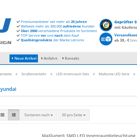
Premiumanbieter seit mehr als
20 Jahren
Weltweit mehr als 300.000
zufriedene
Kunden
Über 2000
verschiedene Produkte im Sortiment
Versandkost
TOP Service
vor
und
nach
dem Kauf
Qualitätsprodukte
der Marke Letronix
ab 38,- €
(inn
Neue Artikel
Anfahrt
Kontakt
»
»
»
»
artseite
Straßenverkehr
LED-Innenraum-Sets
MaXlume LED Serie
yundai
Konto erstellen
Passwort vergessen?
Sortieren nach
30 pro Seite
MaXlu­me® SMD LED In­nen­raum­be­leuch­tung