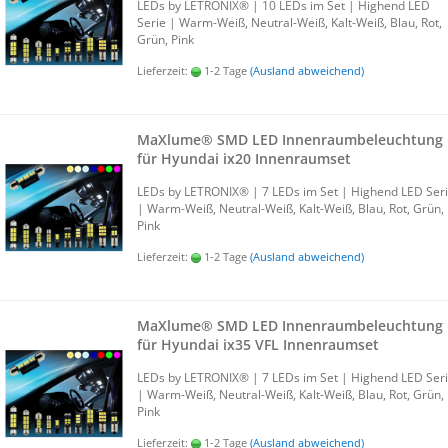
LEDs by LE­TRO­NIX® | 10 LEDs im Set | Hig­h­end LED
Serie | Warm-​Weiß, Neutral-​Weiß, Kalt-​Weiß, Blau, Rot,
Grün, Pink
Lieferzeit:
1-2 Tage
(Ausland abweichend)
MaXlu­me® SMD LED In­nen­raum­be­leuch­tung
für Hyundai ix20 In­nen­ra­um­set
LEDs by LE­TRO­NIX® | 7 LEDs im Set | Hig­h­end LED Ser
| Warm-​Weiß, Neutral-​Weiß, Kalt-​Weiß, Blau, Rot, Grün,
Pink
Lieferzeit:
1-2 Tage
(Ausland abweichend)
MaXlu­me® SMD LED In­nen­raum­be­leuch­tung
für Hyundai ix35 VFL In­nen­ra­um­set
LEDs by LE­TRO­NIX® | 7 LEDs im Set | Hig­h­end LED Ser
| Warm-​Weiß, Neutral-​Weiß, Kalt-​Weiß, Blau, Rot, Grün,
Pink
Lieferzeit:
1-2 Tage
(Ausland abweichend)