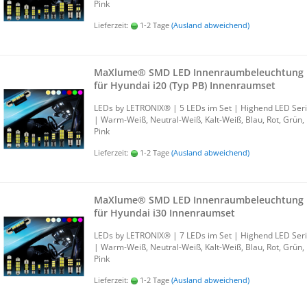
Pink
Lieferzeit:
1-2 Tage
(Ausland abweichend)
MaXlu­me® SMD LED In­nen­raum­be­leuch­tung
für Hyundai i20 (Typ PB) In­nen­ra­um­set
LEDs by LE­TRO­NIX® | 5 LEDs im Set | Hig­h­end LED Ser
| Warm-​Weiß, Neutral-​Weiß, Kalt-​Weiß, Blau, Rot, Grün,
Pink
Lieferzeit:
1-2 Tage
(Ausland abweichend)
MaXlu­me® SMD LED In­nen­raum­be­leuch­tung
für Hyundai i30 In­nen­ra­um­set
LEDs by LE­TRO­NIX® | 7 LEDs im Set | Hig­h­end LED Ser
| Warm-​Weiß, Neutral-​Weiß, Kalt-​Weiß, Blau, Rot, Grün,
Pink
Lieferzeit:
1-2 Tage
(Ausland abweichend)