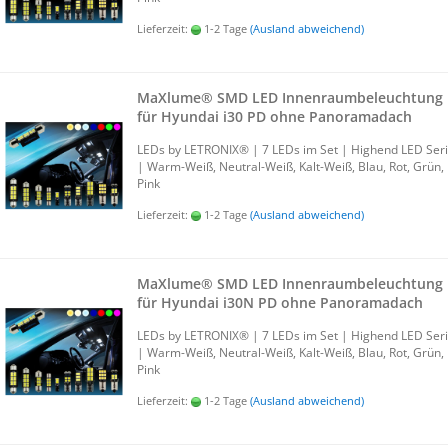
Lieferzeit:
1-2 Tage
(Ausland abweichend)
MaXlu­me® SMD LED In­nen­raum­be­leuch­tung
für Hyundai i30 PD ohne Pan­ora­ma­dach
LEDs by LE­TRO­NIX® | 7 LEDs im Set | Hig­h­end LED Ser
| Warm-​Weiß, Neutral-​Weiß, Kalt-​Weiß, Blau, Rot, Grün,
Pink
Lieferzeit:
1-2 Tage
(Ausland abweichend)
MaXlu­me® SMD LED In­nen­raum­be­leuch­tung
für Hyundai i30N PD ohne Pan­ora­ma­dach
LEDs by LE­TRO­NIX® | 7 LEDs im Set | Hig­h­end LED Ser
| Warm-​Weiß, Neutral-​Weiß, Kalt-​Weiß, Blau, Rot, Grün,
Pink
Lieferzeit:
1-2 Tage
(Ausland abweichend)