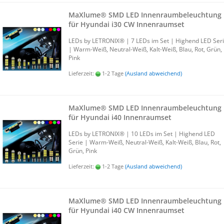
MaXlu­me® SMD LED In­nen­raum­be­leuch­tung
für Hyundai i30 CW In­nen­ra­um­set
LEDs by LE­TRO­NIX® | 7 LEDs im Set | Hig­h­end LED Ser
| Warm-​Weiß, Neutral-​Weiß, Kalt-​Weiß, Blau, Rot, Grün,
Pink
Lieferzeit:
1-2 Tage
(Ausland abweichend)
MaXlu­me® SMD LED In­nen­raum­be­leuch­tung
für Hyundai i40 In­nen­ra­um­set
LEDs by LE­TRO­NIX® | 10 LEDs im Set | Hig­h­end LED
Serie | Warm-​Weiß, Neutral-​Weiß, Kalt-​Weiß, Blau, Rot,
Grün, Pink
Lieferzeit:
1-2 Tage
(Ausland abweichend)
MaXlu­me® SMD LED In­nen­raum­be­leuch­tung
für Hyundai i40 CW In­nen­ra­um­set