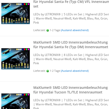
für Hyundai Santa Fe (Typ CM) VFL In­nen­ra­u
set
LEDs by LE­TRO­NIX® | 5 LEDs im Set | Hig­h­end LED Ser
| Warm-​Weiß, Neutral-​Weiß, Kalt-​Weiß, Blau, Rot, Grün,
Pink
Lieferzeit:
1-2 Tage
(Ausland abweichend)
MaXlu­me® SMD LED In­nen­raum­be­leuch­tung
für Hyundai Santa Fe (Typ DM) In­nen­ra­um­set
LEDs by LE­TRO­NIX® | 8 LEDs im Set | Hig­h­end LED Ser
| Warm-​Weiß, Neutral-​Weiß, Kalt-​Weiß, Blau, Rot, Grün,
Pink
Lieferzeit:
1-2 Tage
(Ausland abweichend)
MaXlu­me® SMD LED In­nen­raum­be­leuch­tung
für Hyundai Tuc­son TL/TLE In­nen­ra­um­set
LEDs by LE­TRO­NIX® | 7 LEDs im Set | Hig­h­end LED Ser
| Warm-​Weiß, Neutral-​Weiß, Kalt-​Weiß, Blau, Rot, Grün,
Pink