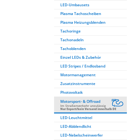
LED-Umbausets
Plasma Tachoscheiben
Plasma Heizungsblenden
Tachoringe
Tachonadeln
Tachoblenden
Einzel LEDs & Zubehör
LED Stripes / Endlosband
Motormanagement
Zusatzinstrumente
Photovoltaik
Motorsport- & Offroad
Im Straßenverkehr unzulässig
Nur Export/kein Versand innerhalb DE
LED-Leuchtmittel
LED-Abblendlicht
LED-Nebelscheinwerfer