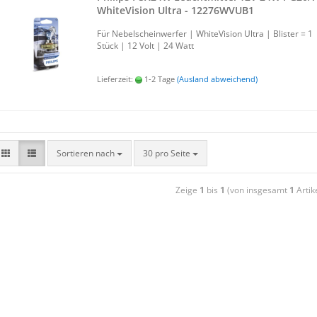
Whit­e­Vi­si­on Ultra - 12276WVUB1
Für Ne­bel­schein­wer­fer | Whit­e­Vi­si­on Ultra | Blis­ter = 1
Stück | 12 Volt | 24 Watt
Lieferzeit:
1-2 Tage
(Ausland abweichend)
Sortieren nach
30 pro Seite
Zeige
1
bis
1
(von insgesamt
1
Artik