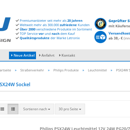
Premiumanbieter seit mehr als
20 Jahren
Weltweit mehr als 300.000
zufriedene
Kunden
Über 2000
verschiedene Produkte im Sortiment
Versandkost
TOP Service
vor
und
nach
dem Kauf
Qualitätsprodukte
der Marke Letronix
ab 38,- €
(inn
Neue Artikel
Anfahrt
Kontakt
»
»
»
»
artseite
Straßenverkehr
Philips Produkte
Leuchtmittel
PSX24W S
SX24W Sockel
Konto erstellen
Passwort vergessen?
Sortieren nach
30 pro Seite
Phil­ips PSX24W Leucht­mit­tel 12V 24W PG20/7