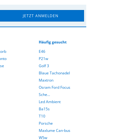
Häufig gesucht
orb
E46
onto
P21w
sse
Golf 3
Blaue Tachonadel
Maxtron
Osram Ford Focus
Sche...
Led Ambient
Ba15s
T10
Porsche
Maxlume Can-bus
W5w