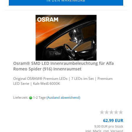
IN DEN WARENKORB
Osram® SMD LED In­nen­raum­be­leuch­tung für Alfa
Romeo Spi­der (916) In­nen­ra­um­set
Ori­gi­nal OSRAM® Pre­mi­um LEDs | 7 LEDs im Set | Pre­mi­um
LED Serie | Kalt-​Weiß 6000K
Lieferzeit:
1-2 Tage
(Ausland abweichend)
62,99 EUR
9,00 EUR pro Stück
inkl. MwSt. zzgl.
Versand