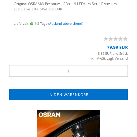
Ori­gi­nal OSRAM® Pre­mi­um LEDs | 9 LEDs im Set | Pre­mi­um
LED Serie | Kalt-​Weiß 6000K
Lieferzeit:
1-2 Tage
(Ausland abweichend)
79,99 EUR
8,89 EUR pro Stück
inkl. MwSt. zzgl.
Versand
IN DEN WARENKORB