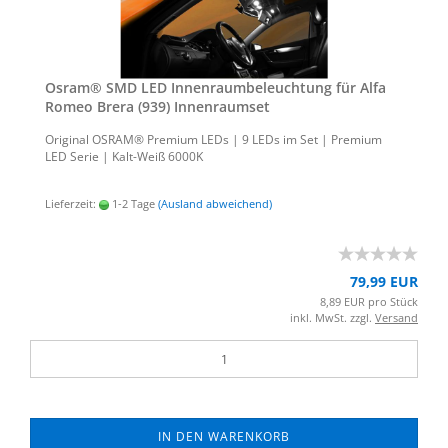
Osram® SMD LED In­nen­raum­be­leuch­tung für Alfa
Romeo Brera (939) In­nen­ra­um­set
Ori­gi­nal OSRAM® Pre­mi­um LEDs | 9 LEDs im Set | Pre­mi­um
LED Serie | Kalt-​Weiß 6000K
Lieferzeit:
1-2 Tage
(Ausland abweichend)
79,99 EUR
8,89 EUR pro Stück
inkl. MwSt. zzgl.
Versand
IN DEN WARENKORB