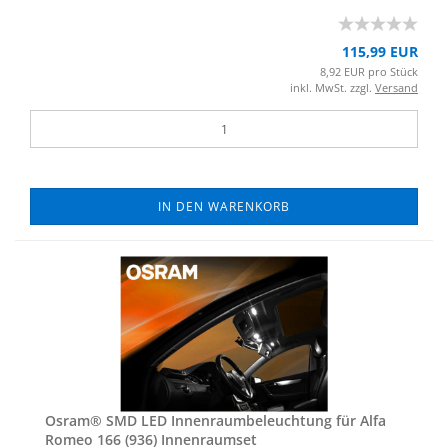
115,99 EUR
8,92 EUR pro Stück
inkl. MwSt. zzgl.
Versand
IN DEN WARENKORB
Osram® SMD LED In­nen­raum­be­leuch­tung für Alfa
Romeo 166 (936) In­nen­ra­um­set