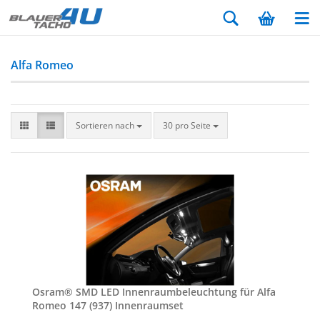
Alfa Romeo
Sortieren nach
30 pro Seite
Osram® SMD LED In­nen­raum­be­leuch­tung für Alfa
Romeo 147 (937) In­nen­ra­um­set