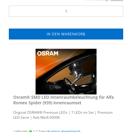
IN DEN WARENKORB
Osram® SMD LED In­nen­raum­be­leuch­tung für Alfa
Romeo Spi­der (939) In­nen­ra­um­set
Ori­gi­nal OSRAM® Pre­mi­um LEDs | 7 LEDs im Set | Pre­mi­um
LED Serie | Kalt-​Weiß 6000K
Lieferzeit:
1-2 Tage
(Ausland abweichend)