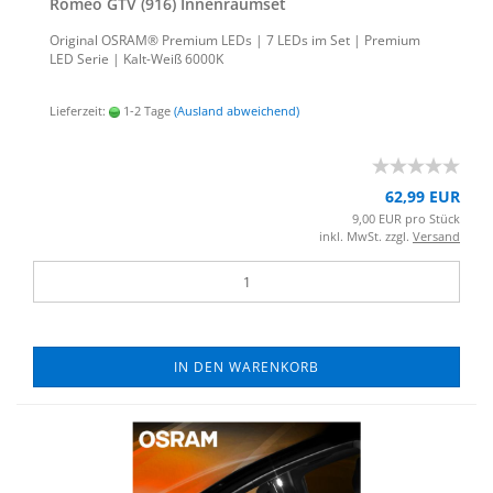
Romeo GTV (916) In­nen­ra­um­set
Ori­gi­nal OSRAM® Pre­mi­um LEDs | 7 LEDs im Set | Pre­mi­um
LED Serie | Kalt-​Weiß 6000K
Lieferzeit:
1-2 Tage
(Ausland abweichend)
62,99 EUR
9,00 EUR pro Stück
inkl. MwSt. zzgl.
Versand
IN DEN WARENKORB