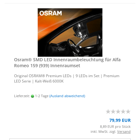
Osram® SMD LED In­nen­raum­be­leuch­tung für Alfa
Romeo 159 (939) In­nen­ra­um­set
Ori­gi­nal OSRAM® Pre­mi­um LEDs | 9 LEDs im Set | Pre­mi­um
LED Serie | Kalt-​Weiß 6000K
Lieferzeit:
1-2 Tage
(Ausland abweichend)
79,99 EUR
8,89 EUR pro Stück
inkl. MwSt. zzgl.
Versand