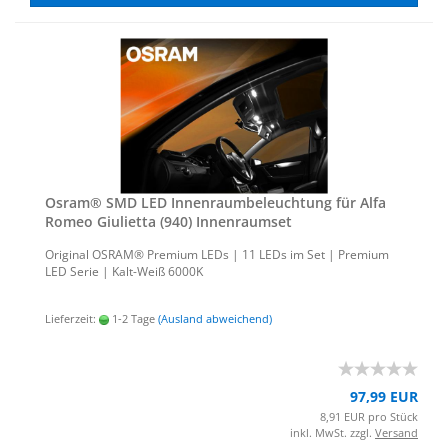
Osram® SMD LED In­nen­raum­be­leuch­tung für Alfa
Romeo Giu­li­et­ta (940) In­nen­ra­um­set
Ori­gi­nal OSRAM® Pre­mi­um LEDs | 11 LEDs im Set | Pre­mi­um
LED Serie | Kalt-​Weiß 6000K
Lieferzeit:
1-2 Tage
(Ausland abweichend)
97,99 EUR
8,91 EUR pro Stück
inkl. MwSt. zzgl.
Versand