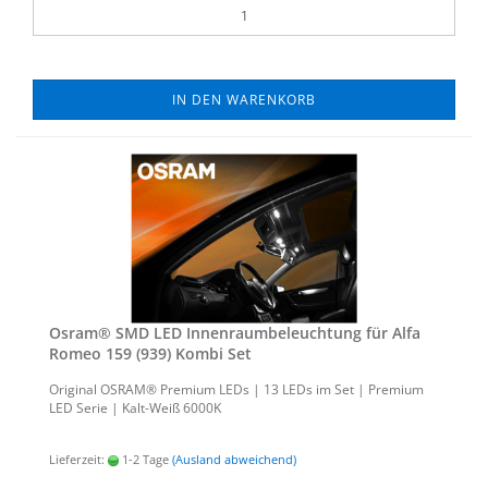
IN DEN WARENKORB
Osram® SMD LED In­nen­raum­be­leuch­tung für Alfa
Romeo 159 (939) Kombi Set
Ori­gi­nal OSRAM® Pre­mi­um LEDs | 13 LEDs im Set | Pre­mi­um
LED Serie | Kalt-​Weiß 6000K
Lieferzeit:
1-2 Tage
(Ausland abweichend)