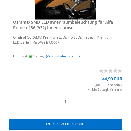
Osram® SMD LED In­nen­raum­be­leuch­tung für Alfa
Romeo 156 (932) In­nen­ra­um­set
Ori­gi­nal OSRAM® Pre­mi­um LEDs | 5 LEDs im Set | Pre­mi­um
LED Serie | Kalt-​Weiß 6000K
Lieferzeit:
1-2 Tage
(Ausland abweichend)
44,99 EUR
9,00 EUR pro Stück
inkl. MwSt. zzgl.
Versand
IN DEN WARENKORB