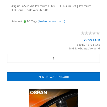
Ori­gi­nal OSRAM® Pre­mi­um LEDs | 9 LEDs im Set | Pre­mi­um
LED Serie | Kalt-​Weiß 6000K
Lieferzeit:
1-2 Tage
(Ausland abweichend)
79,99 EUR
8,89 EUR pro Stück
inkl. MwSt. zzgl.
Versand
IN DEN WARENKORB