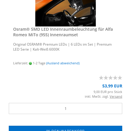
Osram® SMD LED In­nen­raum­be­leuch­tung für Alfa
Romeo MiTo (955) In­nen­ra­um­set
Ori­gi­nal OSRAM® Pre­mi­um LEDs | 6 LEDs im Set | Pre­mi­um
LED Serie | Kalt-​Weiß 6000K
Lieferzeit:
1-2 Tage
(Ausland abweichend)
53,99 EUR
9,00 EUR pro Stück
inkl. MwSt. zzgl.
Versand