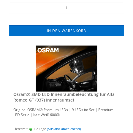
IN DEN WARENKORB
Osram® SMD LED In­nen­raum­be­leuch­tung für Alfa
Romeo GT (937) In­nen­ra­um­set
Ori­gi­nal OSRAM® Pre­mi­um LEDs | 9 LEDs im Set | Pre­mi­um
LED Serie | Kalt-​Weiß 6000K
Lieferzeit:
1-2 Tage
(Ausland abweichend)