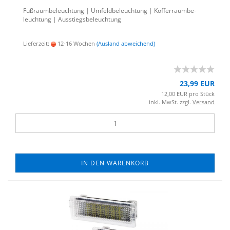
Fuß­raum­be­leuch­tung | Um­feld­be­leuch­tung | Kof­fer­raum­be­
leuch­tung | Aus­stiegs­be­leuch­tung
Lieferzeit:
12-16 Wochen
(Ausland abweichend)
23,99 EUR
12,00 EUR pro Stück
inkl. MwSt. zzgl.
Versand
IN DEN WARENKORB