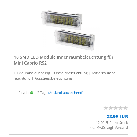
18 SMD LED Mo­du­le In­nen­raum­be­leuch­tung für
Mini Ca­brio R52
Fuß­raum­be­leuch­tung | Um­feld­be­leuch­tung | Kof­fer­raum­be­
leuch­tung | Aus­stiegs­be­leuch­tung
Lieferzeit:
1-2 Tage
(Ausland abweichend)
23,99 EUR
12,00 EUR pro Stück
inkl. MwSt. zzgl.
Versand