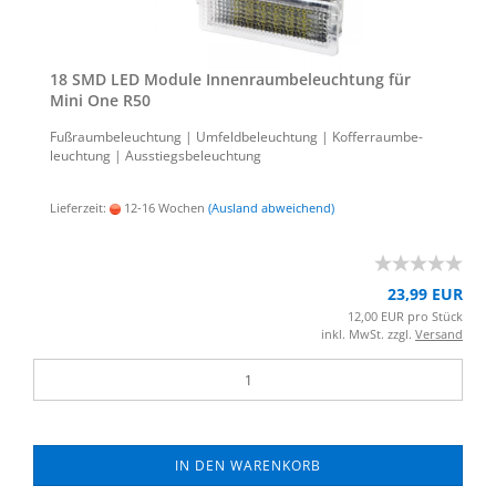
18 SMD LED Mo­du­le In­nen­raum­be­leuch­tung für
Mini One R50
Fuß­raum­be­leuch­tung | Um­feld­be­leuch­tung | Kof­fer­raum­be­
leuch­tung | Aus­stiegs­be­leuch­tung
Lieferzeit:
12-16 Wochen
(Ausland abweichend)
23,99 EUR
12,00 EUR pro Stück
inkl. MwSt. zzgl.
Versand
IN DEN WARENKORB