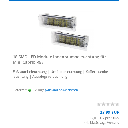
18 SMD LED Mo­du­le In­nen­raum­be­leuch­tung für
Mini Ca­brio R57
Fuß­raum­be­leuch­tung | Um­feld­be­leuch­tung | Kof­fer­raum­be­
leuch­tung | Aus­stiegs­be­leuch­tung
Lieferzeit:
1-2 Tage
(Ausland abweichend)
23,99 EUR
12,00 EUR pro Stück
inkl. MwSt. zzgl.
Versand