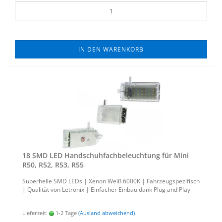
IN DEN WARENKORB
18 SMD LED Hand­schuh­fach­be­leuch­tung für Mini
R50, R52, R53, R55
Su­per­hel­le SMD LEDs | Xenon Weiß 6000K | Fahr­zeug­spe­zi­fisch
| Qua­li­tät von Le­tro­nix | Ein­fa­cher Ein­bau dank Plug and Play
Lieferzeit:
1-2 Tage
(Ausland abweichend)