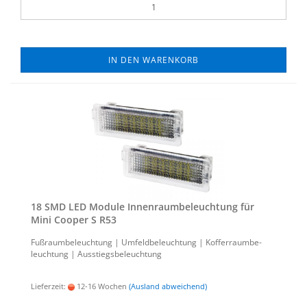
IN DEN WARENKORB
18 SMD LED Mo­du­le In­nen­raum­be­leuch­tung für
Mini Co­oper S R53
Fuß­raum­be­leuch­tung | Um­feld­be­leuch­tung | Kof­fer­raum­be­
leuch­tung | Aus­stiegs­be­leuch­tung
Lieferzeit:
12-16 Wochen
(Ausland abweichend)