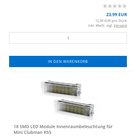
23,99 EUR
12,00 EUR pro Stück
inkl. MwSt. zzgl.
Versand
IN DEN WARENKORB
18 SMD LED Mo­du­le In­nen­raum­be­leuch­tung für
Mini Club­man R55