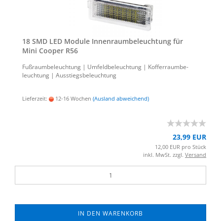
18 SMD LED Mo­du­le In­nen­raum­be­leuch­tung für
Mini Co­oper R56
Fuß­raum­be­leuch­tung | Um­feld­be­leuch­tung | Kof­fer­raum­be­
leuch­tung | Aus­stiegs­be­leuch­tung
Lieferzeit:
12-16 Wochen
(Ausland abweichend)
23,99 EUR
12,00 EUR pro Stück
inkl. MwSt. zzgl.
Versand
IN DEN WARENKORB