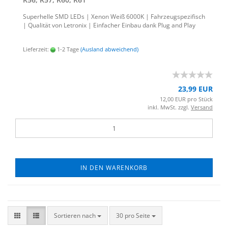
Su­per­hel­le SMD LEDs | Xenon Weiß 6000K | Fahr­zeug­spe­zi­fisch
| Qua­li­tät von Le­tro­nix | Ein­fa­cher Ein­bau dank Plug and Play
Lieferzeit:
1-2 Tage
(Ausland abweichend)
23,99 EUR
12,00 EUR pro Stück
inkl. MwSt. zzgl.
Versand
IN DEN WARENKORB
Sortieren nach
30 pro Seite