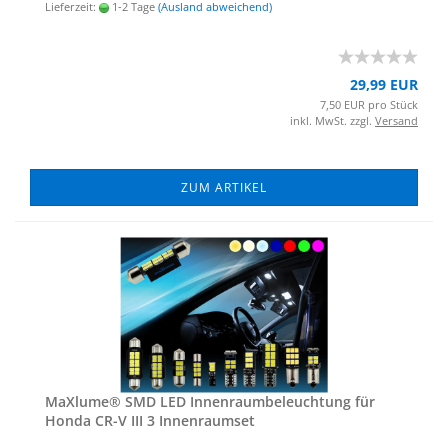
Lieferzeit:
1-2 Tage
(Ausland abweichend)
29,99 EUR
7,50 EUR pro Stück
inkl. MwSt. zzgl.
Versand
ZUM ARTIKEL
MaXlu­me® SMD LED In­nen­raum­be­leuch­tung für
Honda CR-V III 3 In­nen­ra­um­set