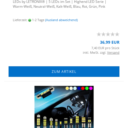
LEDs by LE­TRO­NIX® | 5 LEDs im Set | Hig­h­end LED Serie |
Warm-​Weiß, Neutral-​Weiß, Kalt-​Weiß, Blau, Rot, Grün, Pink
Lieferzeit:
1-2 Tage
(Ausland abweichend)
36,99 EUR
7,40 EUR pro Stück
inkl. MwSt. zzgl.
Versand
ZUM ARTIKEL