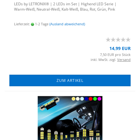
LEDs by LE­TRO­NIX® | 2 LEDs im Set | Hig­h­end LED Serie |
Warm-​Weiß, Neutral-​Weiß, Kalt-​Weiß, Blau, Rot, Grün, Pink
Lieferzeit:
1-2 Tage
(Ausland abweichend)
14,99 EUR
7,50 EUR pro Stück
inkl. MwSt. zzgl.
Versand
ZUM ARTIKEL