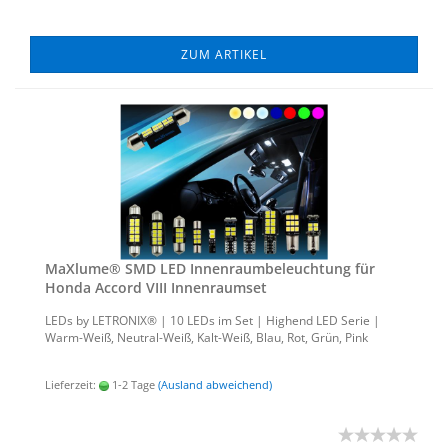
ZUM ARTIKEL
MaXlu­me® SMD LED In­nen­raum­be­leuch­tung für
Honda Ac­cord VIII In­nen­ra­um­set
LEDs by LE­TRO­NIX® | 10 LEDs im Set | Hig­h­end LED Serie |
Warm-​Weiß, Neutral-​Weiß, Kalt-​Weiß, Blau, Rot, Grün, Pink
Lieferzeit:
1-2 Tage
(Ausland abweichend)