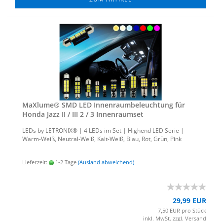
MaXlu­me® SMD LED In­nen­raum­be­leuch­tung für
Honda Jazz II / III 2 / 3 In­nen­ra­um­set
LEDs by LE­TRO­NIX® | 4 LEDs im Set | Hig­h­end LED Serie |
Warm-​Weiß, Neutral-​Weiß, Kalt-​Weiß, Blau, Rot, Grün, Pink
Lieferzeit:
1-2 Tage
(Ausland abweichend)
29,99 EUR
7,50 EUR pro Stück
inkl. MwSt. zzgl.
Versand