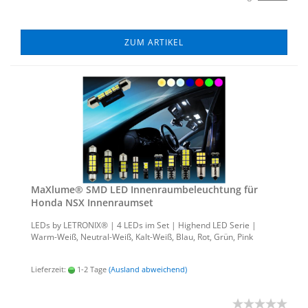
ZUM ARTIKEL
MaXlu­me® SMD LED In­nen­raum­be­leuch­tung für
Honda NSX In­nen­ra­um­set
LEDs by LE­TRO­NIX® | 4 LEDs im Set | Hig­h­end LED Serie |
Warm-​Weiß, Neutral-​Weiß, Kalt-​Weiß, Blau, Rot, Grün, Pink
Lieferzeit:
1-2 Tage
(Ausland abweichend)