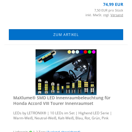
74,99 EUR
7,50 EUR pro Stück
inkl. MwSt. zzgl.
Versand
ZUM ARTIKEL
MaXlu­me® SMD LED In­nen­raum­be­leuch­tung für
Honda Ac­cord VIII Tou­rer In­nen­ra­um­set
LEDs by LE­TRO­NIX® | 10 LEDs im Set | Hig­h­end LED Serie |
Warm-​Weiß, Neutral-​Weiß, Kalt-​Weiß, Blau, Rot, Grün, Pink
Lieferzeit:
1-2 Tage
(Ausland abweichend)