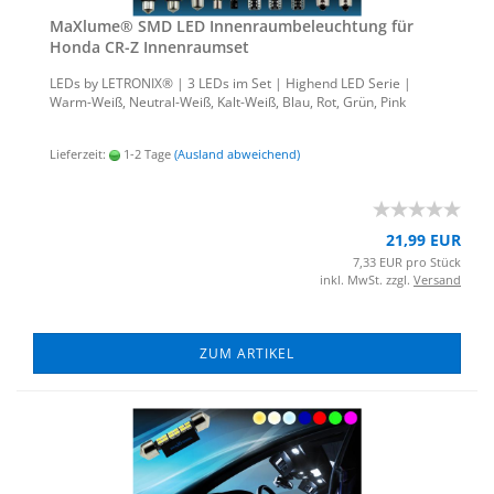
MaXlu­me® SMD LED In­nen­raum­be­leuch­tung für
Honda CR-Z In­nen­ra­um­set
LEDs by LE­TRO­NIX® | 3 LEDs im Set | Hig­h­end LED Serie |
Warm-​Weiß, Neutral-​Weiß, Kalt-​Weiß, Blau, Rot, Grün, Pink
Lieferzeit:
1-2 Tage
(Ausland abweichend)
21,99 EUR
7,33 EUR pro Stück
inkl. MwSt. zzgl.
Versand
ZUM ARTIKEL