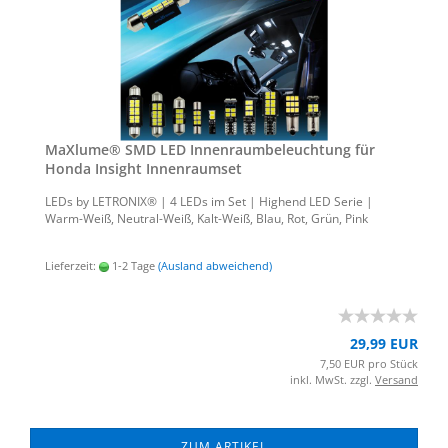
MaXlu­me® SMD LED In­nen­raum­be­leuch­tung für
Honda In­sight In­nen­ra­um­set
LEDs by LE­TRO­NIX® | 4 LEDs im Set | Hig­h­end LED Serie |
Warm-​Weiß, Neutral-​Weiß, Kalt-​Weiß, Blau, Rot, Grün, Pink
Lieferzeit:
1-2 Tage
(Ausland abweichend)
29,99 EUR
7,50 EUR pro Stück
inkl. MwSt. zzgl.
Versand
ZUM ARTIKEL