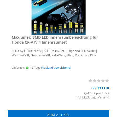
MaXlu­me® SMD LED In­nen­raum­be­leuch­tung für
Honda CR-V IV 4 In­nen­ra­um­set
LEDs by LE­TRO­NIX® | 9 LEDs im Set | Hig­h­end LED Serie |
Warm-​Weiß, Neutral-​Weiß, Kalt-​Weiß, Blau, Rot, Grün, Pink
Lieferzeit:
1-2 Tage
(Ausland abweichend)
66,99 EUR
7,44 EUR pro Stück
inkl. MwSt. zzgl.
Versand
ZUM ARTIKEL