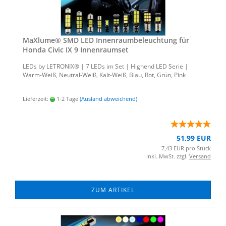
MaXlu­me® SMD LED In­nen­raum­be­leuch­tung für
Honda Civic IX 9 In­nen­ra­um­set
LEDs by LE­TRO­NIX® | 7 LEDs im Set | Hig­h­end LED Serie |
Warm-​Weiß, Neutral-​Weiß, Kalt-​Weiß, Blau, Rot, Grün, Pink
Lieferzeit:
1-2 Tage
(Ausland abweichend)
51,99 EUR
7,43 EUR pro Stück
inkl. MwSt. zzgl.
Versand
ZUM ARTIKEL