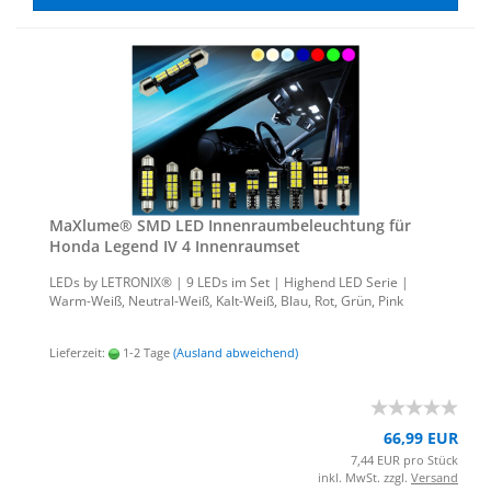
MaXlu­me® SMD LED In­nen­raum­be­leuch­tung für
Honda Le­gend IV 4 In­nen­ra­um­set
LEDs by LE­TRO­NIX® | 9 LEDs im Set | Hig­h­end LED Serie |
Warm-​Weiß, Neutral-​Weiß, Kalt-​Weiß, Blau, Rot, Grün, Pink
Lieferzeit:
1-2 Tage
(Ausland abweichend)
66,99 EUR
7,44 EUR pro Stück
inkl. MwSt. zzgl.
Versand