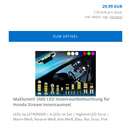
29,99 EUR
7,50 EUR pro Stück
inkl. MwSt. zzgl.
Versand
ZUM ARTIKEL
MaXlu­me® SMD LED In­nen­raum­be­leuch­tung für
Honda Stream In­nen­ra­um­set
LEDs by LE­TRO­NIX® | 4 LEDs im Set | Hig­h­end LED Serie |
Warm-​Weiß, Neutral-​Weiß, Kalt-​Weiß, Blau, Rot, Grün, Pink