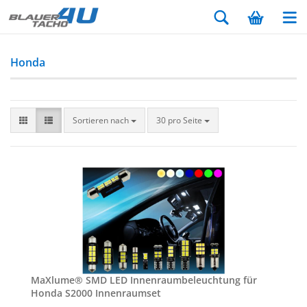
Honda
Sortieren nach
30 pro Seite
MaXlu­me® SMD LED In­nen­raum­be­leuch­tung für
Honda S2000 In­nen­ra­um­set