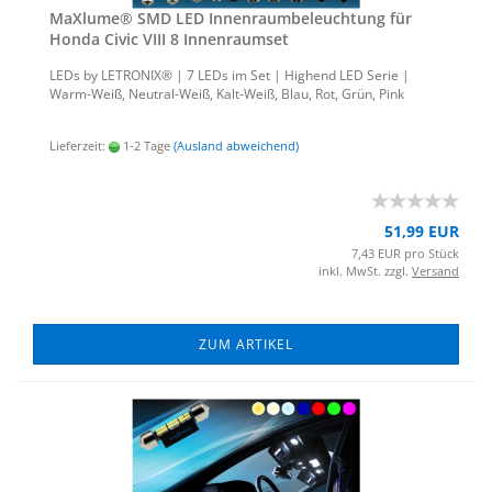
MaXlu­me® SMD LED In­nen­raum­be­leuch­tung für
Honda Civic VIII 8 In­nen­ra­um­set
LEDs by LE­TRO­NIX® | 7 LEDs im Set | Hig­h­end LED Serie |
Warm-​Weiß, Neutral-​Weiß, Kalt-​Weiß, Blau, Rot, Grün, Pink
Lieferzeit:
1-2 Tage
(Ausland abweichend)
51,99 EUR
7,43 EUR pro Stück
inkl. MwSt. zzgl.
Versand
ZUM ARTIKEL