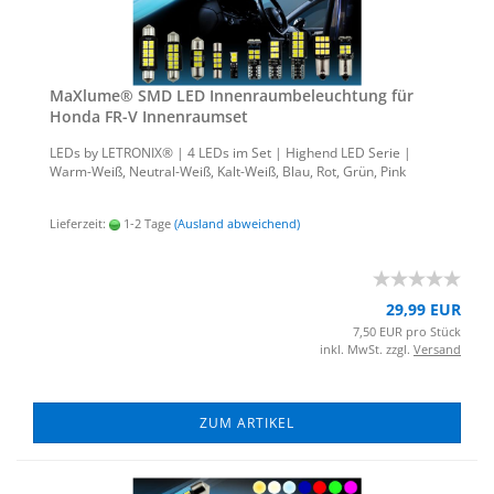
MaXlu­me® SMD LED In­nen­raum­be­leuch­tung für
Honda FR-V In­nen­ra­um­set
LEDs by LE­TRO­NIX® | 4 LEDs im Set | Hig­h­end LED Serie |
Warm-​Weiß, Neutral-​Weiß, Kalt-​Weiß, Blau, Rot, Grün, Pink
Lieferzeit:
1-2 Tage
(Ausland abweichend)
29,99 EUR
7,50 EUR pro Stück
inkl. MwSt. zzgl.
Versand
ZUM ARTIKEL