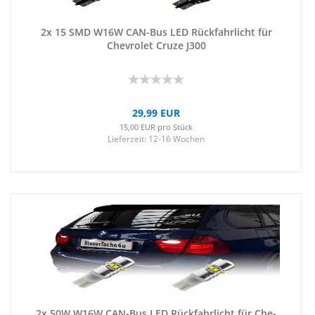
2x 15 SMD W16W CAN-​Bus LED Rück­fahr­licht für
Che­vro­let Cruze J300
29,99 EUR
15,00 EUR pro Stück
Lieferzeit:
12-16 Wochen
2x 50W W16W CAN-​Bus LED Rück­fahr­licht für Che­