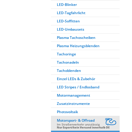
LED-Blinker
LED-Tagfahrlicht
LED-Soffitten
LED-Umbausets
Plasma Tachoscheiben
Plasma Heizungsblenden
Tachoringe
Tachonadeln
Tachoblenden
Einzel LEDs & Zubehör
LED Stripes / Endlosband
Motormanagement
Zusatzinstrumente
Photovoltaik
Motorsport- & Offroad
Im Straßenverkehr unzulässig
Nur Export/kein Versand innerhalb DE