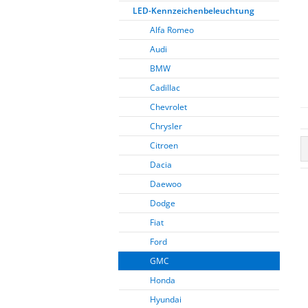
LED-Kennzeichenbeleuchtung
Alfa Romeo
Audi
BMW
Cadillac
Chevrolet
Chrysler
Citroen
Dacia
Daewoo
Dodge
Fiat
Ford
GMC
Honda
Hyundai