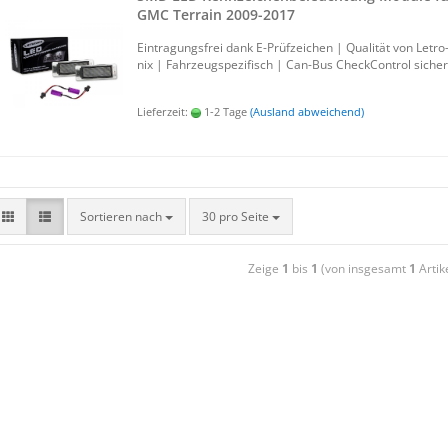
GMC Ter­rain 2009-​2017
Ein­tra­gungs­frei dank E-​Prüfzeichen | Qua­li­tät von Le­tro
nix | Fahr­zeug­spe­zi­fisch | Can-​Bus Check­Con­trol si­cher
Lieferzeit:
1-2 Tage
(Ausland abweichend)
Sortieren nach
30 pro Seite
Zeige
1
bis
1
(von insgesamt
1
Artik