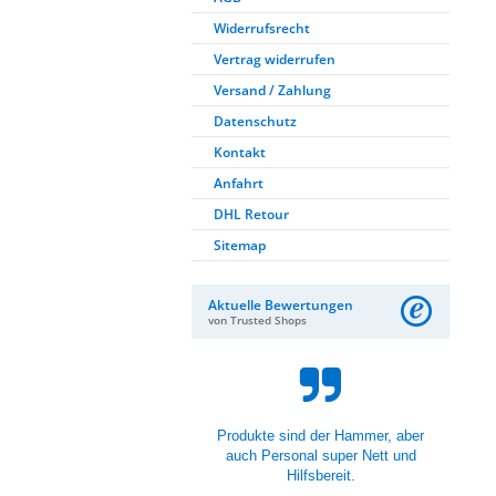
Widerrufsrecht
Vertrag widerrufen
Versand / Zahlung
Datenschutz
Kontakt
Anfahrt
DHL Retour
Sitemap
Aktuelle Bewertungen
von Trusted Shops
Versandt an alter fälschlicher
Adresse (eigene Angabe) wurde
top organisiert, nach
Rücksendung dur...