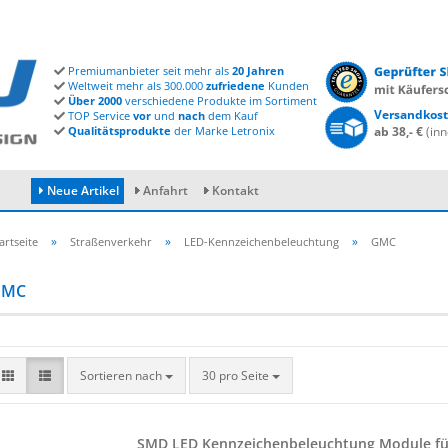
Premiumanbieter seit mehr als
20 Jahren
Weltweit mehr als 300.000
zufriedene
Kunden
Über 2000
verschiedene Produkte im Sortiment
Versandkost
TOP Service
vor
und
nach
dem Kauf
Qualitätsprodukte
der Marke Letronix
ab 38,- €
(inn
Neue Artikel
Anfahrt
Kontakt
»
»
»
artseite
Straßenverkehr
LED-Kennzeichenbeleuchtung
GMC
GMC
Konto erstellen
Passwort vergessen?
Sortieren nach
30 pro Seite
SMD LED Kenn­zei­chen­be­leuch­tung Mo­du­le f