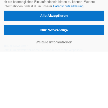
dir ein bestmögliches Einkaufserlebnis bieten zu können. Weitere
Informationen findest du in unserer
Datenschutzerklärung
.
Alle Akzeptieren
Nur Notwendige
Weitere Informationen
Der Newsletter
Jetzt zum Newsletter anmelden und nichts mehr verpassen.
Hilfe & Kontakt
Email:
kontakt@blauertacho4u.de
Telefon:
+49 (0)21612478290