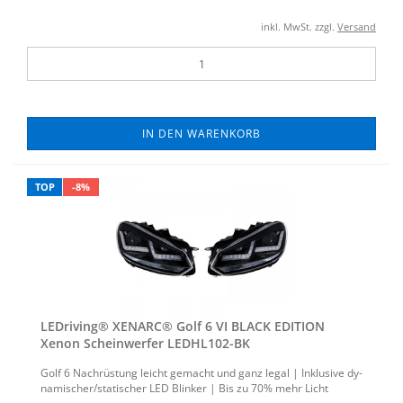
inkl. MwSt. zzgl.
Versand
IN DEN WARENKORB
TOP
-8%
LED­ri­ving® XE­N­ARC® Golf 6 VI BLACK EDI­TI­ON
Xenon Schein­wer­fer LEDHL102-​​BK
Golf 6 Nach­rüs­tung leicht ge­macht und ganz legal | In­klu­si­ve dy­
na­mi­scher/sta­ti­scher LED Blin­ker | Bis zu 70% mehr Licht