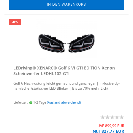
IN DEN WARENKORB
-8%
LED­ri­ving® XE­N­ARC® Golf 6 VI GTI EDI­TI­ON Xenon
Schein­wer­fer LEDHL102-​​GTI
Golf 6 Nach­rüs­tung leicht ge­macht und ganz legal | In­klu­si­ve dy­
na­mi­scher/sta­ti­scher LED Blin­ker | Bis zu 70% mehr Licht
Lieferzeit:
1-2 Tage
(Ausland abweichend)
UVP 899,99 EUR
Nur 827,77 EUR