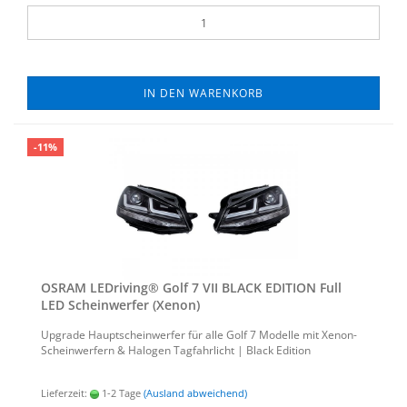
IN DEN WARENKORB
-11%
OSRAM LED­ri­ving® Golf 7 VII BLACK EDI­TI­ON Full
LED Schein­wer­fer (Xenon)
Up­grade Haupt­schein­wer­fer für alle Golf 7 Mo­del­le mit Xenon-​
Scheinwerfern & Ha­lo­gen Tag­fahr­licht | Black Edi­ti­on
Lieferzeit:
1-2 Tage
(Ausland abweichend)