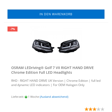
IN DEN WARENKORB
-7%
OSRAM LED­ri­ving® Golf 7 VII RIGHT HAND DRIVE
Chro­me Edi­ti­on Full LED Head­lights
RHD - RIGHT HAND DRIVE UK Ver­si­on | Chro­me Edi­ti­on | full led
and dy­na­mic LED in­di­ca­tors | For OEM Ha­lo­gen Only
Lieferzeit:
1 Woche
(Ausland abweichend)