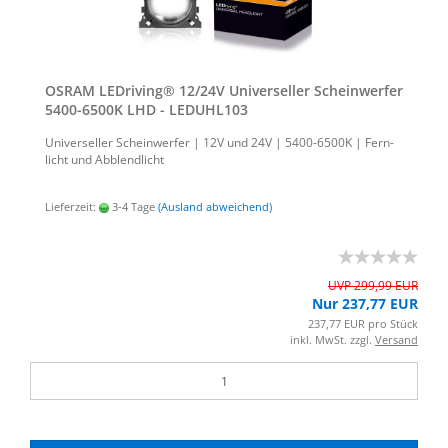
OSRAM LED­ri­ving® 12/24V Uni­ver­sel­ler Schein­wer­fer
5400-​6500K LHD - LEDUHL103
Uni­ver­sel­ler Schein­wer­fer | 12V und 24V | 5400-​6500K | Fern­
licht und Ab­blend­licht
Lieferzeit:
3-4 Tage
(Ausland abweichend)
UVP 299,99 EUR
Nur 237,77 EUR
237,77 EUR pro Stück
inkl. MwSt. zzgl.
Versand