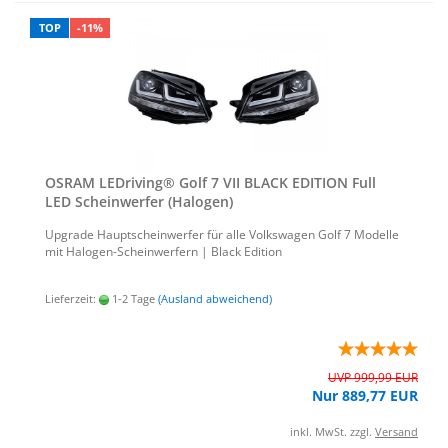
TOP
-11%
OSRAM LED­ri­ving® Golf 7 VII BLACK EDI­TI­ON Full
LED Schein­wer­fer (Ha­lo­gen)
Up­grade Haupt­schein­wer­fer für alle Volks­wa­gen Golf 7 Mo­del­le
mit Halogen-​Scheinwerfern | Black Edi­ti­on
Lieferzeit:
1-2 Tage
(Ausland abweichend)
UVP 999,99 EUR
Nur 889,77 EUR
inkl. MwSt. zzgl.
Versand