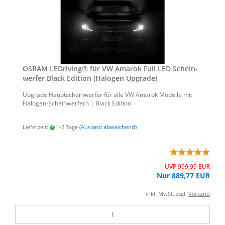
OSRAM LED­ri­ving® für VW Ama­rok Full LED Schein­
wer­fer Black Edi­ti­on (Ha­lo­gen Up­grade)
Up­grade Haupt­schein­wer­fer für alle VW Ama­rok Mo­del­le mit
Halogen-​Scheinwerfern | Black Edi­ti­on
Lieferzeit:
1-2 Tage
(Ausland abweichend)
UVP 999,99 EUR
Nur 889,77 EUR
inkl. MwSt. zzgl.
Versand