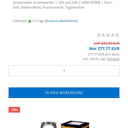
Uni­ver­sel­ler Schein­wer­fer | 12V und 24V | 5400-​6500K | Fern­
licht, Ab­blend­licht, Po­si­ti­ons­licht, Tag­fahr­licht
Lieferzeit:
3-4 Tage
(Ausland abweichend)
UVP 349,99 EUR
Nur 277,77 EUR
277,77 EUR pro Stück
inkl. MwSt. zzgl.
Versand
IN DEN WARENKORB
-20%