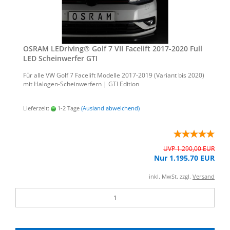
OSRAM LED­ri­ving® Golf 7 VII Face­lift 2017-​2020 Full
LED Schein­wer­fer GTI
Für alle VW Golf 7 Face­lift Mo­del­le 2017-​2019 (Va­ri­ant bis 2020)
mit Halogen-​Scheinwerfern | GTI Edi­ti­on
Lieferzeit:
1-2 Tage
(Ausland abweichend)
UVP 1.290,00 EUR
Nur 1.195,70 EUR
inkl. MwSt. zzgl.
Versand