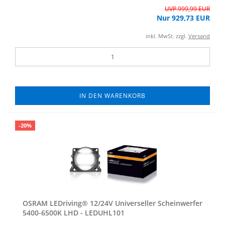
UVP 999,99 EUR
Nur 929,73 EUR
inkl. MwSt. zzgl.
Versand
IN DEN WARENKORB
-20%
OSRAM LED­ri­ving® 12/24V Uni­ver­sel­ler Schein­wer­fer
5400-​6500K LHD - LEDUHL101