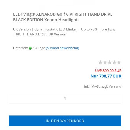
LED­ri­ving® XE­N­ARC® Golf 6 VI RIGHT HAND DRIVE
BLACK EDI­TI­ON Xenon Head­light
UK Ver­si­on | dy­na­mic/sta­tic LED blin­ker | Up to 70% more light
| RIGHT HAND DRIVE UK Ver­si­on
Lieferzeit:
3-4 Tage
(Ausland abweichend)
UVP 899,99 EUR
Nur 798,77 EUR
inkl. MwSt. zzgl.
Versand
IN DEN WARENKORB