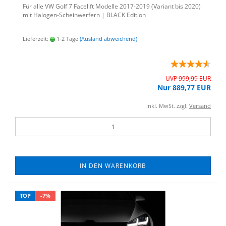
Für alle VW Golf 7 Face­lift Mo­del­le 2017-​2019 (Va­ri­ant bis 2020)
mit Halogen-​Scheinwerfern | BLACK Edi­ti­on
Lieferzeit:
1-2 Tage
(Ausland abweichend)
UVP 999,99 EUR
Nur 889,77 EUR
inkl. MwSt. zzgl.
Versand
IN DEN WARENKORB
TOP
-7%