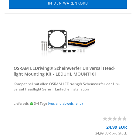
IN DEN WARENKORB
OSRAM LED­ri­ving® Schein­wer­fer Uni­ver­sal Head­
light Moun­ting Kit - LED­UHL MOUNT101
Kom­pa­ti­bel mit allen OSRAM LED­ri­ving® Schein­wer­fer der Uni­
ver­sal Head­light Serie | Ein­fa­che In­stal­la­ti­on
Lieferzeit:
3-4 Tage
(Ausland abweichend)
24,99 EUR
24,99 EUR pro Stück