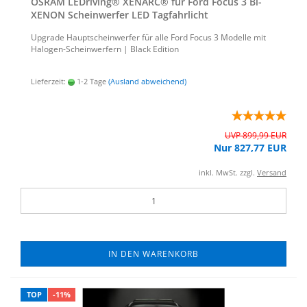
OSRAM LED­ri­ving® XE­N­ARC® für Ford Focus 3 Bi-​
XENON Schein­wer­fer LED Tag­fahr­licht
Up­grade Haupt­schein­wer­fer für alle Ford Focus 3 Mo­del­le mit
Halogen-​Scheinwerfern | Black Edi­ti­on
Lieferzeit:
1-2 Tage
(Ausland abweichend)
UVP 899,99 EUR
Nur 827,77 EUR
inkl. MwSt. zzgl.
Versand
IN DEN WARENKORB
TOP
-11%