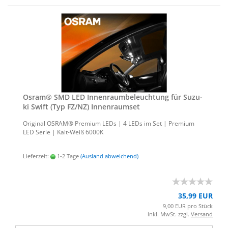
Osram® SMD LED In­nen­raum­be­leuch­tung für Su­zu­
ki Swift (Typ FZ/NZ) In­nen­ra­um­set
Ori­gi­nal OSRAM® Pre­mi­um LEDs | 4 LEDs im Set | Pre­mi­um
LED Serie | Kalt-​Weiß 6000K
Lieferzeit:
1-2 Tage
(Ausland abweichend)
35,99 EUR
9,00 EUR pro Stück
inkl. MwSt. zzgl.
Versand