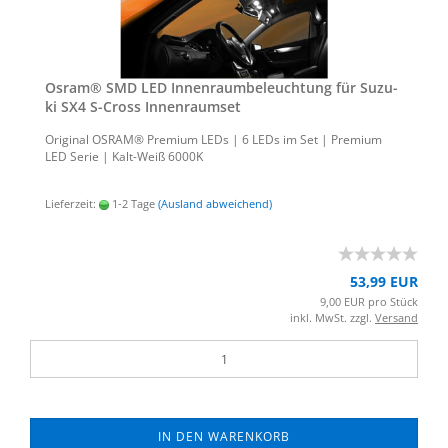
Osram® SMD LED In­nen­raum­be­leuch­tung für Su­zu­
ki SX4 S-​Cross In­nen­ra­um­set
Ori­gi­nal OSRAM® Pre­mi­um LEDs | 6 LEDs im Set | Pre­mi­um
LED Serie | Kalt-​Weiß 6000K
Lieferzeit:
1-2 Tage
(Ausland abweichend)
53,99 EUR
9,00 EUR pro Stück
inkl. MwSt. zzgl.
Versand
IN DEN WARENKORB