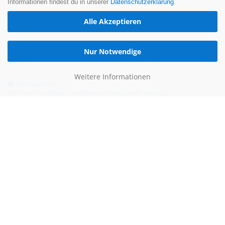
Informationen findest du in unserer
Datenschutzerklärung
.
Alle Akzeptieren
Nur Notwendige
Weitere Informationen
Der Newsletter
Jetzt zum Newsletter anmelden und nichts mehr verpassen.
Hilfe & Kontakt
Email:
kontakt@blauertacho4u.de
Telefon:
+49 (0)21612478290
Kontaktformular