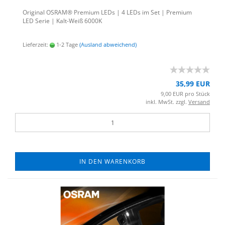
Ori­gi­nal OSRAM® Pre­mi­um LEDs | 4 LEDs im Set | Pre­mi­um
LED Serie | Kalt-​Weiß 6000K
Lieferzeit:
1-2 Tage
(Ausland abweichend)
35,99 EUR
9,00 EUR pro Stück
inkl. MwSt. zzgl.
Versand
IN DEN WARENKORB