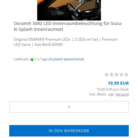
Osram® SMD LED In­nen­raum­be­leuch­tung für Su­zu­
ki Splash In­nen­ra­um­set
Ori­gi­nal OSRAM® Pre­mi­um LEDs | 2 LEDs im Set | Pre­mi­um
LED Serie | Kalt-​Weiß 6000K
Lieferzeit:
1-2 Tage
(Ausland abweichend)
19,99 EUR
10,00 EUR pro Stück
inkl. MwSt. zzgl.
Versand
IN DEN WARENKORB