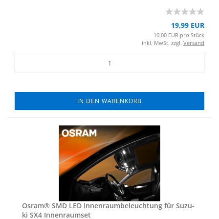
19,99 EUR
10,00 EUR pro Stück
inkl. MwSt. zzgl.
Versand
IN DEN WARENKORB
Osram® SMD LED In­nen­raum­be­leuch­tung für Su­zu­
ki SX4 In­nen­ra­um­set