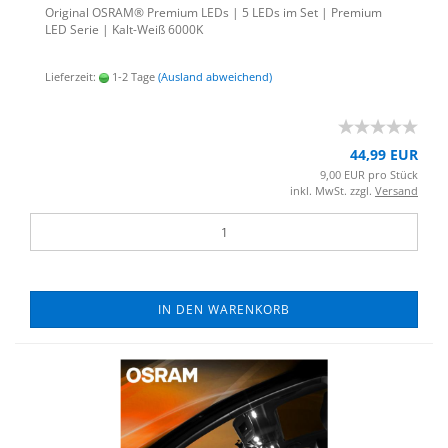
Ori­gi­nal OSRAM® Pre­mi­um LEDs | 5 LEDs im Set | Pre­mi­um
LED Serie | Kalt-​Weiß 6000K
Lieferzeit:
1-2 Tage
(Ausland abweichend)
44,99 EUR
9,00 EUR pro Stück
inkl. MwSt. zzgl.
Versand
IN DEN WARENKORB