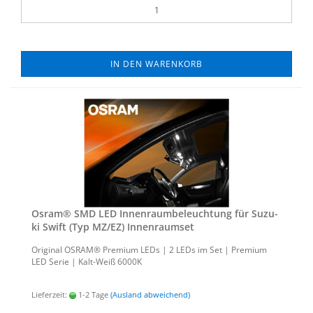
IN DEN WARENKORB
Osram® SMD LED In­nen­raum­be­leuch­tung für Su­zu­
ki Swift (Typ MZ/EZ) In­nen­ra­um­set
Ori­gi­nal OSRAM® Pre­mi­um LEDs | 2 LEDs im Set | Pre­mi­um
LED Serie | Kalt-​Weiß 6000K
Lieferzeit:
1-2 Tage
(Ausland abweichend)