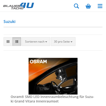
Suzuki
Sortieren nach
30 pro Seite
Osram® SMD LED In­nen­raum­be­leuch­tung für Su­zu­
ki Grand Vi­tara In­nen­ra­um­set