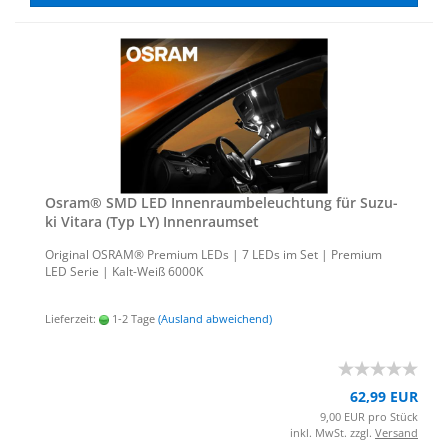
Osram® SMD LED In­nen­raum­be­leuch­tung für Su­zu­
ki Vi­tara (Typ LY) In­nen­ra­um­set
Ori­gi­nal OSRAM® Pre­mi­um LEDs | 7 LEDs im Set | Pre­mi­um
LED Serie | Kalt-​Weiß 6000K
Lieferzeit:
1-2 Tage
(Ausland abweichend)
62,99 EUR
9,00 EUR pro Stück
inkl. MwSt. zzgl.
Versand