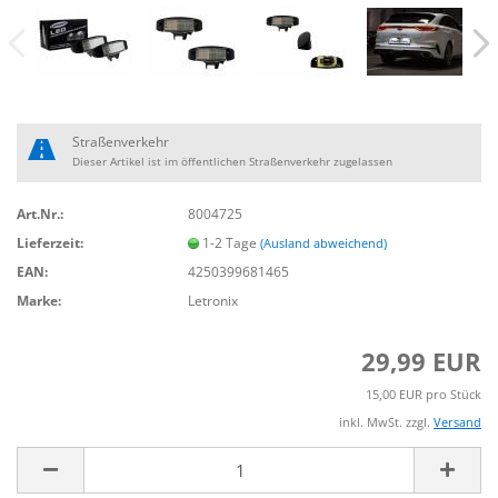
Straßenverkehr
Dieser Artikel ist im öffentlichen Straßenverkehr zugelassen
Art.Nr.:
8004725
Lieferzeit:
1-2 Tage
(Ausland abweichend)
EAN:
4250399681465
Marke:
Letronix
29,99 EUR
15,00 EUR pro Stück
inkl. MwSt. zzgl.
Versand