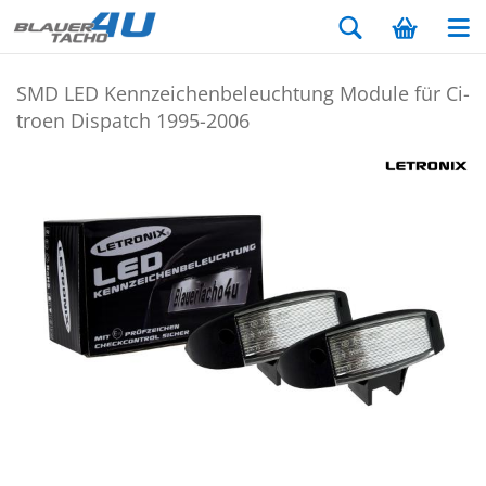
SMD LED Kenn­zei­chen­be­leuch­tung Mo­du­le für Ci­
tro­en Dispatch 1995-​2006