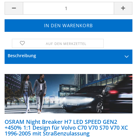
AUF DEN MERKZETTEL
FRAGE ZUM PRODUKT
Beschreibung
OSRAM Night Breaker H7 LED SPEED GEN2
+450% 1:1 Design für Volvo C70 V70 S70 V70 XC
1996-2005 mit Straßenzulassung