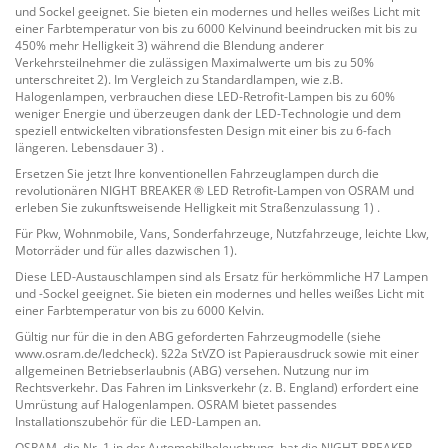
und Sockel geeignet. Sie bieten ein modernes und helles weißes Licht mit
einer Farbtemperatur von bis zu 6000 Kelvinund beeindrucken mit bis zu
450% mehr Helligkeit 3) während die Blendung anderer
Verkehrsteilnehmer die zulässigen Maximalwerte um bis zu 50%
unterschreitet 2). Im Vergleich zu Standardlampen, wie z.B.
Halogenlampen, verbrauchen diese LED-Retrofit-Lampen bis zu 60%
weniger Energie und überzeugen dank der LED-Technologie und dem
speziell entwickelten vibrationsfesten Design mit einer bis zu 6-fach
längeren. Lebensdauer 3) .
Ersetzen Sie jetzt Ihre konventionellen Fahrzeuglampen durch die
revolutionären NIGHT BREAKER ® LED Retrofit-Lampen von OSRAM und
erleben Sie zukunftsweisende Helligkeit mit Straßenzulassung 1) .
Für Pkw, Wohnmobile, Vans, Sonderfahrzeuge, Nutzfahrzeuge, leichte Lkw,
Motorräder und für alles dazwischen 1).
Diese LED-Austauschlampen sind als Ersatz für herkömmliche H7 Lampen
und -Sockel geeignet. Sie bieten ein modernes und helles weißes Licht mit
einer Farbtemperatur von bis zu 6000 Kelvin.
Gültig nur für die in den ABG geforderten Fahrzeugmodelle (siehe
www.osram.de/ledcheck). §22a StVZO ist Papierausdruck sowie mit einer
allgemeinen Betriebserlaubnis (ABG) versehen. Nutzung nur im
Rechtsverkehr. Das Fahren im Linksverkehr (z. B. England) erfordert eine
Umrüstung auf Halogenlampen. OSRAM bietet passendes
Installationszubehör für die LED-Lampen an.
OSRAM, die Nr. 1 in der Automobilbeleuchtung, hat die NIGHT BREAKER