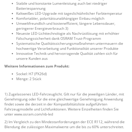
Stabile und konstante Lumenleistung auch bei niedriger
Batteriespannung
Kaltweißes LED-Upgrade mit tageslichtähnlicher Farbtemperatur
Komfortabler, polaritätsunabhängiger Einbau möglich
Umweltfreundlich und kosteneffizient, längere Lebensdauer,
geringerer Energieverbrauch 3)
Neueste LED-Lichttechnologie als Nachrüstlösung mit erhöhter
Fälschungssicherheit dank OSRAM Trust-Programm
Systematische Qualitätssicherungsmaßnahmen untermauern die
hochwertige Verarbeitung und Funktionalität unserer Produkte
Innovative Technik und hervorragende Qualität zahlen sich für
unsere Kunden aus
Weitere Informationen zum Produkt:
Sockel: H7 (PX26d)
Menge: 2 Stück
1) Zugelassenes LED-Fahrzeuglicht. Gilt nur für die jeweiligen Länder, mit
Genehmigung oder für die eine gleichwertige Genehmigung Anwendung
findet sowie die derzeit in der Kompatibilitätsliste aufgeführten
Fahrzeugmodelle und Lichtfunktionen. Weitere Einzelheiten finden Sie
unter www.osram.com/nb-led
2) Im Vergleich zu den Mindestanforderungen der ECE R112, während die
Blendung die zulässigen Maximalwerte um die bis zu 60% unterschreitet.