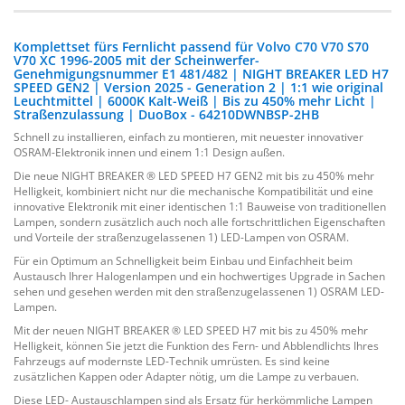
Komplettset fürs Fernlicht passend für Volvo C70 V70 S70
V70 XC 1996-2005 mit der Scheinwerfer-
Genehmigungsnummer E1 481/482 | NIGHT BREAKER LED H7
SPEED GEN2 | Version 2025 - Generation 2 | 1:1 wie original
Leuchtmittel | 6000K Kalt-Weiß | Bis zu 450% mehr Licht |
Straßenzulassung | DuoBox - 64210DWNBSP-2HB
Schnell zu installieren, einfach zu montieren, mit neuester innovativer
OSRAM-Elektronik innen und einem 1:1 Design außen.
Die neue NIGHT BREAKER ® LED SPEED H7 GEN2 mit bis zu 450% mehr
Helligkeit, kombiniert nicht nur die mechanische Kompatibilität und eine
innovative Elektronik mit einer identischen 1:1 Bauweise von traditionellen
Lampen, sondern zusätzlich auch noch alle fortschrittlichen Eigenschaften
und Vorteile der straßenzugelassenen 1) LED-Lampen von OSRAM.
Für ein Optimum an Schnelligkeit beim Einbau und Einfachheit beim
Austausch Ihrer Halogenlampen und ein hochwertiges Upgrade in Sachen
sehen und gesehen werden mit den straßenzugelassenen 1) OSRAM LED-
Lampen.
Mit der neuen NIGHT BREAKER ® LED SPEED H7 mit bis zu 450% mehr
Helligkeit, können Sie jetzt die Funktion des Fern- und Abblendlichts Ihres
Fahrzeugs auf modernste LED-Technik umrüsten. Es sind keine
zusätzlichen Kappen oder Adapter nötig, um die Lampe zu verbauen.
Diese LED- Austauschlampen sind als Ersatz für herkömmliche Lampen