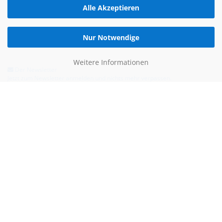
Alle Akzeptieren
Nur Notwendige
Weitere Informationen
Der Newsletter
Jetzt zum Newsletter anmelden und nichts mehr verpassen.
Hilfe & Kontakt
Email:
kontakt@blauertacho4u.de
Telefon:
+49 (0)21612478290
Kontaktformular
Bezahlen kannst du mit: