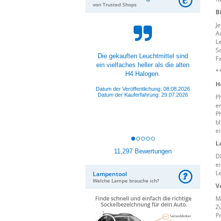
von Trusted Shops
B
Je
A
L
S
Produkte sind der Hammer, aber
F
auch Personal super Nett und
*
Hilfsbereit.
H
Datum der Veröffentlichung: 08.08.2026
Datum der Kauferfahrung: 01.08.2026
P
e
P
b
e
L
11,297 Bewertungen
D
e
L
Lampentool
Welche Lampe brauche ich?
V
M
Z
P