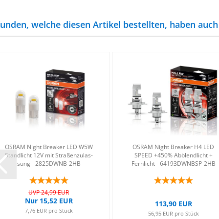
unden, welche diesen Artikel bestellten, haben auch 
OSRAM Night Brea­ker LED W5W
OSRAM Night Brea­ker H4 LED
Stand­licht 12V mit Stra­ßen­zu­las­
SPEED +450% Ab­blend­licht +
sung - 2825DWNB-​​2HB
Fern­licht - 64193DWNBSP-​​​2HB
UVP 24,99 EUR
Nur 15,52 EUR
113,90 EUR
7,76 EUR pro Stück
56,95 EUR pro Stück