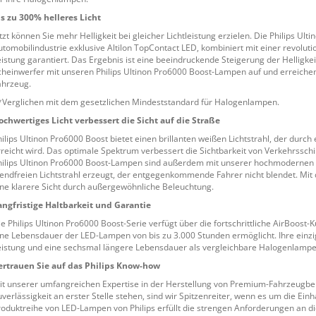
is zu 300% helleres Licht
tzt können Sie mehr Helligkeit bei gleicher Lichtleistung erzielen. Die Philips Ul
utomobilindustrie exklusive Altilon TopContact LED, kombiniert mit einer revolutio
eistung garantiert. Das Ergebnis ist eine beeindruckende Steigerung der Helligkei
cheinwerfer mit unseren Philips Ultinon Pro6000 Boost-Lampen auf und erreichen
ahrzeug.
*Verglichen mit dem gesetzlichen Mindeststandard für Halogenlampen.
ochwertiges Licht verbessert die Sicht auf die Straße
hilips Ultinon Pro6000 Boost bietet einen brillanten weißen Lichtstrahl, der durch
rreicht wird. Das optimale Spektrum verbessert die Sichtbarkeit von Verkehrsschi
hilips Ultinon Pro6000 Boost-Lampen sind außerdem mit unserer hochmodernen 
lendfreien Lichtstrahl erzeugt, der entgegenkommende Fahrer nicht blendet. Mit
ine klarere Sicht durch außergewöhnliche Beleuchtung.
angfristige Haltbarkeit und Garantie
ie Philips Ultinon Pro6000 Boost-Serie verfügt über die fortschrittliche AirBoost
ine Lebensdauer der LED-Lampen von bis zu 3.000 Stunden ermöglicht. Ihre einzig
eistung und eine sechsmal längere Lebensdauer als vergleichbare Halogenlampe
ertrauen Sie auf das Philips Know-how
it unserer umfangreichen Expertise in der Herstellung von Premium-Fahrzeugbe
uverlässigkeit an erster Stelle stehen, sind wir Spitzenreiter, wenn es um die Ei
roduktreihe von LED-Lampen von Philips erfüllt die strengen Anforderungen an di