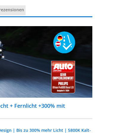
rezensionen
cht + Fernlicht +300% mit
Design | Bis zu 300% mehr Licht | 5800K Kalt-