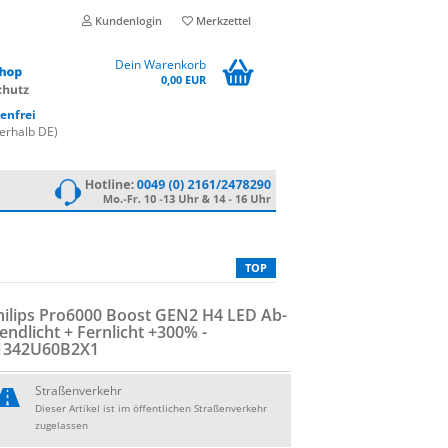
Kundenlogin
Merkzettel
Dein Warenkorb
0,00 EUR
enfrei
erhalb DE)
TOP
hil­ips Pro6000 Boost GEN2 H4 LED Ab­
end­licht + Fern­licht +300% -
1342U60B2X1
Straßenverkehr
Dieser Artikel ist im öffentlichen Straßenverkehr
zugelassen