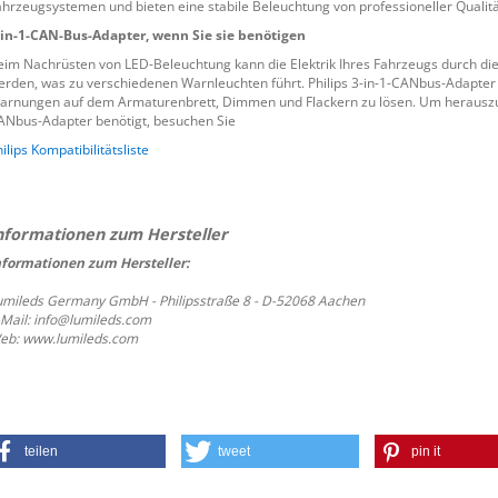
ahrzeugsystemen und bieten eine stabile Beleuchtung von professioneller Qualitä
-in-1-CAN-Bus-Adapter, wenn Sie sie benötigen
eim Nachrüsten von LED-Beleuchtung kann die Elektrik Ihres Fahrzeugs durch die 
erden, was zu verschiedenen Warnleuchten führt. Philips 3-in-1-CANbus-Adapter
arnungen auf dem Armaturenbrett, Dimmen und Flackern zu lösen. Um herauszufi
ANbus-Adapter benötigt, besuchen Sie
ilips Kompatibilitätsliste
nformationen zum Hersteller:
umileds Germany GmbH - Philipsstraße 8 - D-52068 Aachen
-Mail: info@lumileds.com
eb: www.lumileds.com
teilen
tweet
pin it