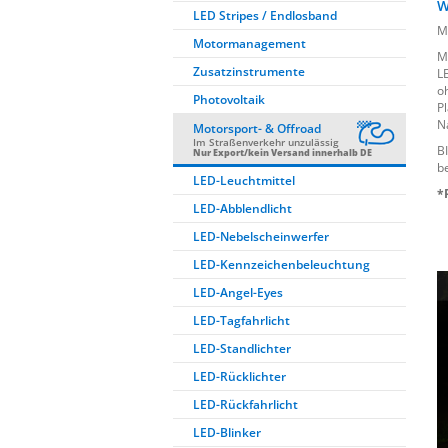
W
LED Stripes / Endlosband
M
Motormanagement
M
Zusatzinstrumente
L
o
Photovoltaik
P
N
Motorsport- & Offroad
Im Straßenverkehr unzulässig
B
Nur Export/kein Versand innerhalb DE
b
LED-Leuchtmittel
*
LED-Abblendlicht
LED-Nebelscheinwerfer
LED-Kennzeichenbeleuchtung
LED-Angel-Eyes
LED-Tagfahrlicht
LED-Standlichter
LED-Rücklichter
LED-Rückfahrlicht
LED-Blinker