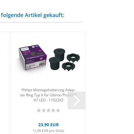
folgende Artikel gekauft:
Phil­ips Mon­ta­ge­hal­te­rung Ad­ap­
Phil­ips Ul­ti­non Pro6
ter Ring Typ V für Ul­ti­non Pro6000
LED Ab­blend­licht M
H7 LED - 11022X2
+300% - 11972U
23,90 EUR
69,99 EU
11,95 EUR pro Stück
69,99 EUR pro S