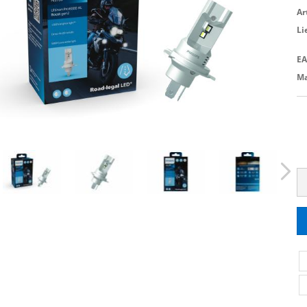
Ar
Li
EA
Ma