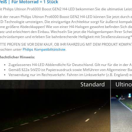
eiß | Für Motorrad = 1 Stück
it Philips Ultinon Pro6000 Boost GEN2 H4-LED bekommen Sie die ultimative Leist
it der neuen Philips Ultinon Pro6000 Boost GEN2 H4-LED können Sie jetzt durch 
ED-Technologie umsteigen. Die einzigartige Architektur sorgt für äußerst komp
hne größere Abdeckkappen! Wie von einer H4-Halogen gewohnt befinden Sich die Ko
latz und erleichtert den Einbau. Wechseln Sie jetzt die Halogenlampen Ihrer Sche
achrüstlampen und erleben Sie bahnbrechende Helligkeit mit Straßenzulassung*
ITTE PRÜFEN SIE VOR DEM KAUF, OB IHR FAHRZEUG MIT DEM PRODUKT KOMPATIBEL
eachten unter
Philips Kompatibilitätsliste
.
Rechtlicher Hinweis:
Zugelassenes H4-LED Abblendlicht für Deutschland. Gilt nur für die in der
Gemäß §22a StVZO ist Papierausdruck sowie Mitführen von Allgemeiner Ba
Verwendung nur im Rechtsverkehr. Fahren im Linksverkehr (z.B. England) 