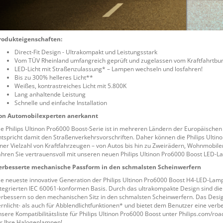
rodukteigenschaften:
Direct-Fit Design - Ultrakompakt und Leistungsstark
Vom TÜV Rheinland umfangreich geprüft und zugelassen vom Kraftfahrtb
LED-Licht mit Straßenzulassung* – Lampen wechseln und losfahren!
Bis zu 300% helleres Licht**
Weißes, kontrastreiches Licht mit 5.800K
Lang anhaltende Leistung
Schnelle und einfache Installation
on Automobilexperten anerkannt
ie Philips Ultinon Pro6000 Boost-Serie ist in mehreren Ländern der Europäische
ntspricht damit den Straßenverkehrsvorschriften. Daher können die Philips Ul
iner Vielzahl von Kraftfahrzeugen – von Autos bis hin zu Zweirädern, Wohnmobilen
ahren Sie vertrauensvoll mit unseren neuen Philips Ultinon Pro6000 Boost LED-
erbesserte mechanische Passform in den schmalsten Scheinwerfern
ie neueste innovative Generation der Philips Ultinon Pro6000 Boost H4-LED-Lam
ntegrierten IEC 60061-konformen Basis. Durch das ultrakompakte Design sind di
erbessern so den mechanischen Sitz in den schmalsten Scheinwerfern. Das Desi
rnlicht- als auch für Abblendlichtfunktionen* und bietet dem Benutzer eine verbes
nsere Kompatibilitätsliste für Philips Ultinon Pro6000 Boost unter Philips.com/ro
ür Ihre Halogenlampen!