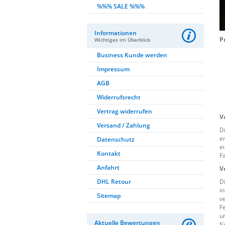
%%% SALE %%%
Informationen
P
Wichtiges im Überblick
Business Kunde werden
Impressum
AGB
Widerrufsrecht
Vertrag widerrufen
V
Versand / Zahlung
D
e
Datenschutz
e
Kontakt
F
Anfahrt
V
DHL Retour
D
i
Sitemap
v
Fe
u
Aktuelle Bewertungen
f