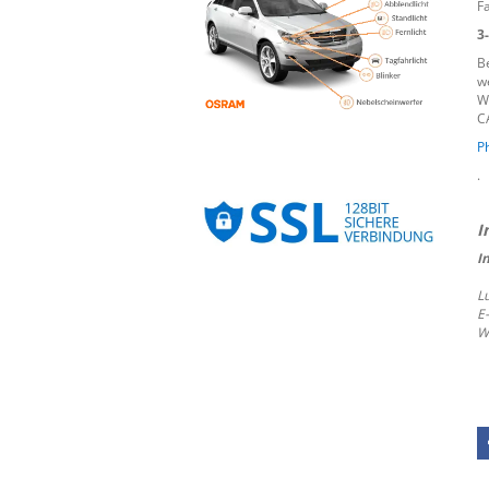
F
3
B
w
W
C
Ph
.
I
L
E
W