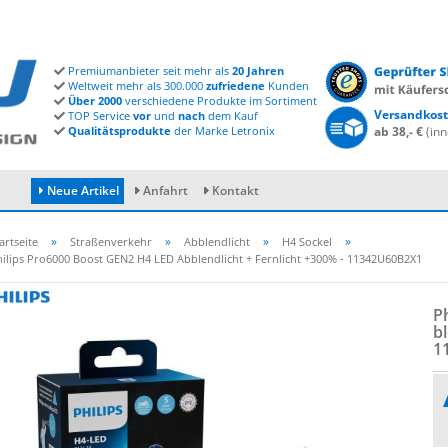
Premiumanbieter seit mehr als
20 Jahren
Weltweit mehr als 300.000
zufriedene
Kunden
Über 2000
verschiedene Produkte im Sortiment
Versandkost
TOP Service
vor
und
nach
dem Kauf
Qualitätsprodukte
der Marke Letronix
ab 38,- €
(inn
Neue Artikel
Anfahrt
Kontakt
»
»
»
»
artseite
Straßenverkehr
Abblendlicht
H4 Sockel
ilips Pro6000 Boost GEN2 H4 LED Abblendlicht + Fernlicht +300% - 11342U60B2X1
Konto erstellen
P
Passwort vergessen?
bl
1