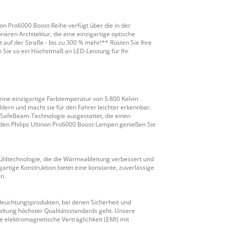
tinon Pro6000 Boost-Reihe verfügt über die in der
nären Architektur, die eine einzigartige optische
t auf der Straße - bis zu 300 % mehr!** Rüsten Sie Ihre
 Sie so ein Höchstmaß an LED-Leistung für Ihr
 eine einzigartige Farbtemperatur von 5.800 Kelvin
ldern und macht sie für den Fahrer leichter erkennbar.
SafeBeam-Technologie ausgestattet, die einen
 den Philips Ultinon Pro6000 Boost-Lampen genießen Sie
-Kühltechnologie, die die Wärmeableitung verbessert und
artige Konstruktion bietet eine konstante, zuverlässige
n.
leuchtungsprodukten, bei denen Sicherheit und
nhaltung höchster Qualitätsstandards geht. Unsere
e elektromagnetische Verträglichkeit (EMI) mit