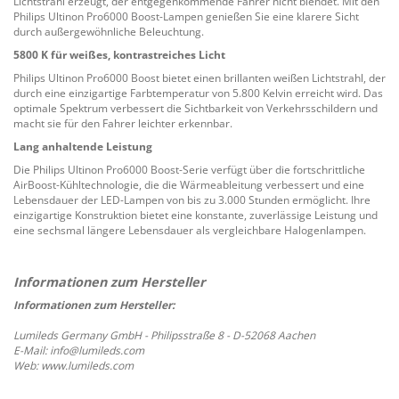
Lichtstrahl erzeugt, der entgegenkommende Fahrer nicht blendet. Mit den
Philips Ultinon Pro6000 Boost-Lampen genießen Sie eine klarere Sicht
durch außergewöhnliche Beleuchtung.
5800 K für weißes, kontrastreiches Licht
Philips Ultinon Pro6000 Boost bietet einen brillanten weißen Lichtstrahl, der
durch eine einzigartige Farbtemperatur von 5.800 Kelvin erreicht wird. Das
optimale Spektrum verbessert die Sichtbarkeit von Verkehrsschildern und
macht sie für den Fahrer leichter erkennbar.
Lang anhaltende Leistung
Die Philips Ultinon Pro6000 Boost-Serie verfügt über die fortschrittliche
AirBoost-Kühltechnologie, die die Wärmeableitung verbessert und eine
Lebensdauer der LED-Lampen von bis zu 3.000 Stunden ermöglicht. Ihre
einzigartige Konstruktion bietet eine konstante, zuverlässige Leistung und
eine sechsmal längere Lebensdauer als vergleichbare Halogenlampen.
Informationen zum Hersteller:
Lumileds Germany GmbH - Philipsstraße 8 - D-52068 Aachen
E-Mail: info@lumileds.com
Web: www.lumileds.com