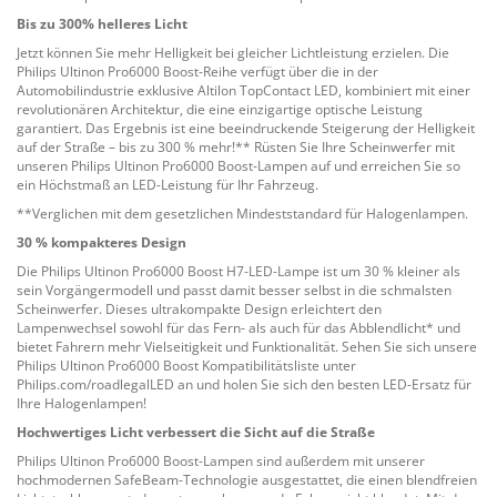
Bis zu 300% helleres Licht
Jetzt können Sie mehr Helligkeit bei gleicher Lichtleistung erzielen. Die
Philips Ultinon Pro6000 Boost-Reihe verfügt über die in der
Automobilindustrie exklusive Altilon TopContact LED, kombiniert mit einer
revolutionären Architektur, die eine einzigartige optische Leistung
garantiert. Das Ergebnis ist eine beeindruckende Steigerung der Helligkeit
auf der Straße – bis zu 300 % mehr!** Rüsten Sie Ihre Scheinwerfer mit
unseren Philips Ultinon Pro6000 Boost-Lampen auf und erreichen Sie so
ein Höchstmaß an LED-Leistung für Ihr Fahrzeug.
**Verglichen mit dem gesetzlichen Mindeststandard für Halogenlampen.
30 % kompakteres Design
Die Philips Ultinon Pro6000 Boost H7-LED-Lampe ist um 30 % kleiner als
sein Vorgängermodell und passt damit besser selbst in die schmalsten
Scheinwerfer. Dieses ultrakompakte Design erleichtert den
Lampenwechsel sowohl für das Fern- als auch für das Abblendlicht* und
bietet Fahrern mehr Vielseitigkeit und Funktionalität. Sehen Sie sich unsere
Philips Ultinon Pro6000 Boost Kompatibilitätsliste unter
Philips.com/roadlegalLED an und holen Sie sich den besten LED-Ersatz für
Ihre Halogenlampen!
Hochwertiges Licht verbessert die Sicht auf die Straße
Philips Ultinon Pro6000 Boost-Lampen sind außerdem mit unserer
hochmodernen SafeBeam-Technologie ausgestattet, die einen blendfreien