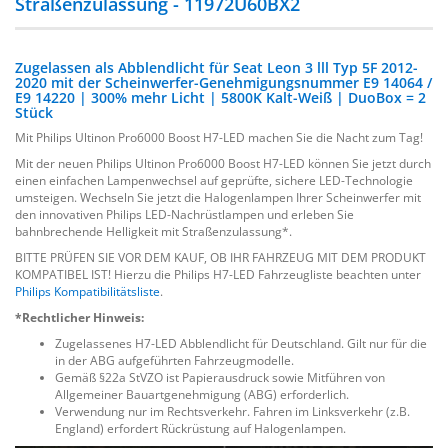
Straßenzulassung - 11972U60BX2
Zugelassen als Abblendlicht für Seat Leon 3 lll Typ 5F 2012-
2020 mit der Scheinwerfer-Genehmigungsnummer E9 14064 /
E9 14220 | 300% mehr Licht | 5800K Kalt-Weiß | DuoBox = 2
Stück
Mit Philips Ultinon Pro6000 Boost H7-LED machen Sie die Nacht zum Tag!
Mit der neuen Philips Ultinon Pro6000 Boost H7-LED können Sie jetzt durch
einen einfachen Lampenwechsel auf geprüfte, sichere LED-Technologie
umsteigen. Wechseln Sie jetzt die Halogenlampen Ihrer Scheinwerfer mit
den innovativen Philips LED-Nachrüstlampen und erleben Sie
bahnbrechende Helligkeit mit Straßenzulassung*.
BITTE PRÜFEN SIE VOR DEM KAUF, OB IHR FAHRZEUG MIT DEM PRODUKT
KOMPATIBEL IST! Hierzu die Philips H7-LED Fahrzeugliste beachten unter
Philips Kompatibilitätsliste
.
*Rechtlicher Hinweis:
Zugelassenes H7-LED Abblendlicht für Deutschland. Gilt nur für die
in der ABG aufgeführten Fahrzeugmodelle.
Gemäß §22a StVZO ist Papierausdruck sowie Mitführen von
Allgemeiner Bauartgenehmigung (ABG) erforderlich.
Verwendung nur im Rechtsverkehr. Fahren im Linksverkehr (z.B.
England) erfordert Rückrüstung auf Halogenlampen.