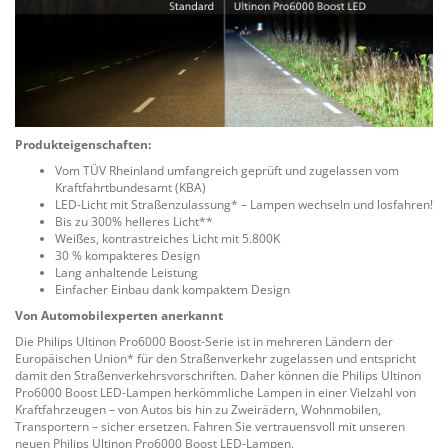
Produkteigenschaften:
Vom TÜV Rheinland umfangreich geprüft und zugelassen vom
Kraftfahrtbundesamt (KBA)
LED-Licht mit Straßenzulassung* – Lampen wechseln und losfahren!
Bis zu 300% helleres Licht**
Weißes, kontrastreiches Licht mit 5.800K
30 % kompakteres Design
Lang anhaltende Leistung
Einfacher Einbau dank kompaktem Design
Von Automobilexperten anerkannt
Die Philips Ultinon Pro6000 Boost-Serie ist in mehreren Ländern der
Europäischen Union* für den Straßenverkehr zugelassen und entspricht
damit den Straßenverkehrsvorschriften. Daher können die Philips Ultinon
Pro6000 Boost LED-Lampen herkömmliche Lampen in einer Vielzahl von
Kraftfahrzeugen – von Autos bis hin zu Zweirädern, Wohnmobilen,
Transportern – sicher ersetzen. Fahren Sie vertrauensvoll mit unseren
neuen Philips Ultinon Pro6000 Boost LED-Lampen.