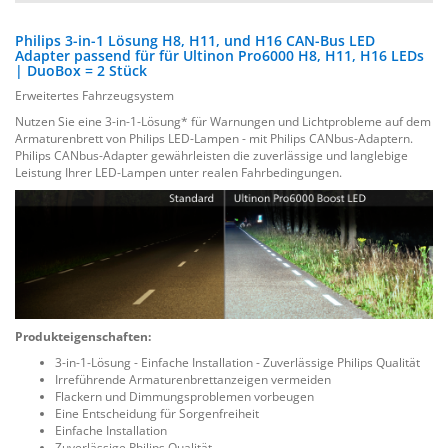
Philips 3-in-1 Lösung H8, H11, und H16 CAN-​Bus LED
Adapter passend für für Ultinon Pro6000 H8, H11, H16 LEDs
| DuoBox = 2 Stück
Erweitertes Fahrzeugsystem
Nutzen Sie eine 3-in-1-Lösung* für Warnungen und Lichtprobleme auf dem
Armaturenbrett von Philips LED-Lampen - mit Philips CANbus-Adaptern.
Philips CANbus-Adapter gewährleisten die zuverlässige und langlebige
Leistung Ihrer LED-Lampen unter realen Fahrbedingungen.
Produkteigenschaften:
3-in-1-Lösung - Einfache Installation - Zuverlässige Philips Qualität
Irreführende Armaturenbrettanzeigen vermeiden
Flackern und Dimmungsproblemen vorbeugen
Eine Entscheidung für Sorgenfreiheit
Einfache Installation
Zuverlässige Philips Qualität