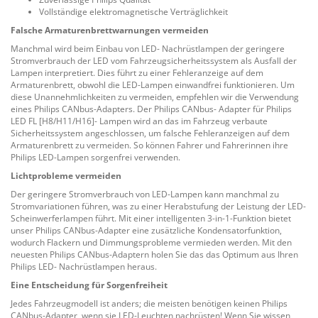
Vollständige elektromagnetische Verträglichkeit
Falsche Armaturenbrettwarnungen vermeiden
Manchmal wird beim Einbau von LED- Nachrüstlampen der geringere
Stromverbrauch der LED vom Fahrzeugsicherheitssystem als Ausfall der
Lampen interpretiert. Dies führt zu einer Fehleranzeige auf dem
Armaturenbrett, obwohl die LED-Lampen einwandfrei funktionieren. Um
diese Unannehmlichkeiten zu vermeiden, empfehlen wir die Verwendung
eines Philips CANbus-Adapters. Der Philips CANbus- Adapter für Philips
LED FL [H8/H11/H16]- Lampen wird an das im Fahrzeug verbaute
Sicherheitssystem angeschlossen, um falsche Fehleranzeigen auf dem
Armaturenbrett zu vermeiden. So können Fahrer und Fahrerinnen ihre
Philips LED-Lampen sorgenfrei verwenden.
Lichtprobleme vermeiden
Der geringere Stromverbrauch von LED-Lampen kann manchmal zu
Stromvariationen führen, was zu einer Herabstufung der Leistung der LED-
Scheinwerferlampen führt. Mit einer intelligenten 3-in-1-Funktion bietet
unser Philips CANbus-Adapter eine zusätzliche Kondensatorfunktion,
wodurch Flackern und Dimmungsprobleme vermieden werden. Mit den
neuesten Philips CANbus-Adaptern holen Sie das das Optimum aus Ihren
Philips LED- Nachrüstlampen heraus.
Eine Entscheidung für Sorgenfreiheit
Jedes Fahrzeugmodell ist anders; die meisten benötigen keinen Philips
CANbus-Adapter, wenn sie LED-Leuchten nachrüsten! Wenn Sie wissen