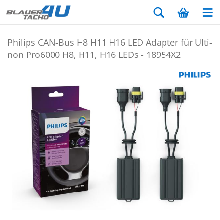
Phil­ips CAN-​Bus H8 H11 H16 LED Ad­ap­ter für Ul­ti­
non Pro6000 H8, H11, H16 LEDs - 18954X2