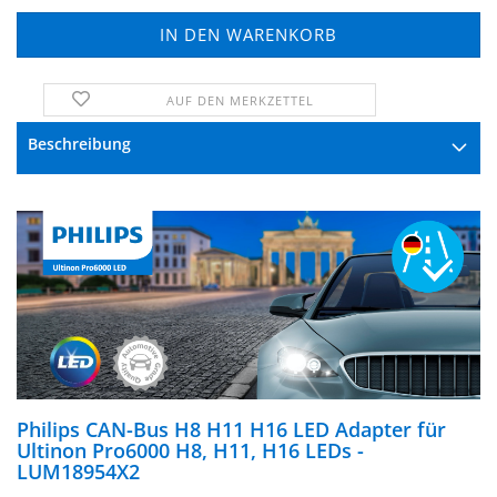
AUF DEN MERKZETTEL
FRAGE ZUM PRODUKT
Beschreibung
Philips CAN-Bus H8 H11 H16 LED Adapter für
Ultinon Pro6000 H8, H11, H16 LEDs -
LUM18954X2