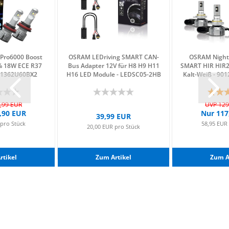
on Pro6000 Boost
OSRAM LED­ri­ving SMART CAN-​
OSRAM Night 
% 18W ECE R37
Bus Ad­ap­ter 12V für H8 H9 H11
SMART HIR HIR2
- 11362U60BX2
H16 LED Mo­du­le - LEDSC05-​​2HB
Kalt-​Weiß - 9
,99 EUR
UVP 129
,90 EUR
Nur 117
39,99 EUR
 pro Stück
58,95 EUR
20,00 EUR pro Stück
­ti­kel
Zum Ar­ti­kel
Zum Ar