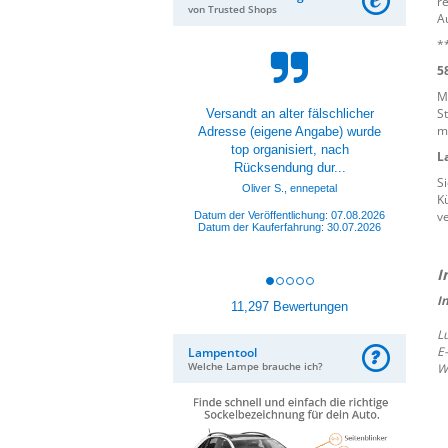
r
von Trusted Shops
A
*
5
M
S
Versandt an alter fälschlicher
m
Adresse (eigene Angabe) wurde
top organisiert, nach
L
Rücksendung dur...
S
Oliver S., ennepetal
K
v
Datum der Veröffentlichung: 07.08.2026
Datum der Kauferfahrung: 30.07.2026
I
11,297 Bewertungen
L
E
Lampentool
Welche Lampe brauche ich?
W