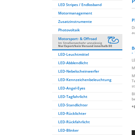
P
LED Stripes / Endlosband
Motormanagement
P
Zusatzinstrumente
D
Photovoltaik
a
Motorsport- & Offroad
Im Straßenverkehr unzulässig
Nur Export/kein Versand innerhalb DE
B
-
LED-Leuchtmittel
L
LED-Abblendlicht
M
LED-Nebelscheinwerfer
M
LED-Kennzeichenbeleuchtung
T
s
LED-Angel-Eyes
B
LED-Tagfahrlicht
b
LED-Standlichter
*
LED-Rücklichter
LED-Rückfahrlicht
LED-Blinker