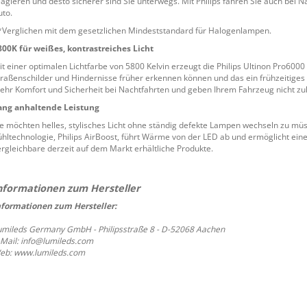
eagieren und desto sicherer sind Sie unterwegs. Mit Philips fahren Sie auch bei Na
uto.
*Verglichen mit dem gesetzlichen Mindeststandard für Halogenlampen.
800K für weißes, kontrastreiches Licht
it einer optimalen Lichtfarbe von 5800 Kelvin erzeugt die Philips Ultinon Pro6000
traßenschilder und Hindernisse früher erkennen können und das ein frühzeitiges 
ehr Komfort und Sicherheit bei Nachtfahrten und geben Ihrem Fahrzeug nicht zu
ang anhaltende Leistung
ie möchten helles, stylisches Licht ohne ständig defekte Lampen wechseln zu müs
ühltechnologie, Philips AirBoost, führt Wärme von der LED ab und ermöglicht ein
ergleichbare derzeit auf dem Markt erhältliche Produkte.
nformationen zum Hersteller:
umileds Germany GmbH - Philipsstraße 8 - D-52068 Aachen
-Mail: info@lumileds.com
eb: www.lumileds.com