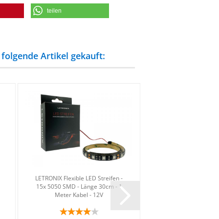
teilen
folgende Artikel gekauft:
LE­TRO­NIX Fle­xi­ble LED Strei­fen -
Phil­ips Boost +450
15x 5050 SMD - Länge 30cm - 1
LED Ab­blend­licht für S
Meter Kabel - 12V
Typ AZ ab 20