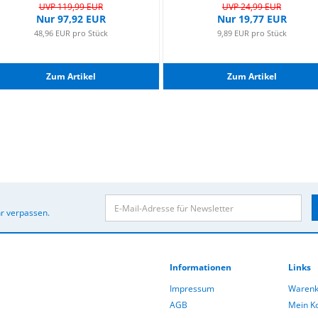
UVP 119,99 EUR
UVP 24,99 EUR
Nur 97,92 EUR
Nur 19,77 EUR
48,96 EUR pro Stück
9,89 EUR pro Stück
Zum Ar­ti­kel
Zum Ar­ti­kel
r verpassen.
Informationen
Links
Impressum
Warenk
AGB
Mein K