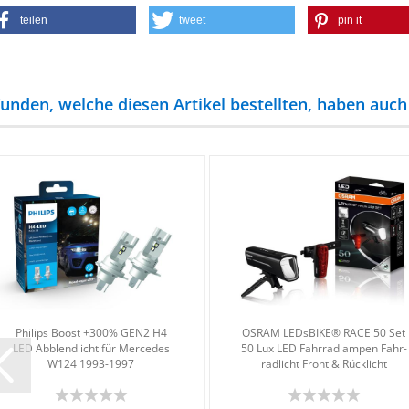
teilen
tweet
pin it
unden, welche diesen Artikel bestellten, haben auch 
Phil­ips Boost +300% GEN2 H4
OSRAM LEDs­BIKE® RACE 50 Set
LED Ab­blend­licht für Mer­ce­des
50 Lux LED Fahr­rad­lam­pen Fahr­
W124 1993-​1997
rad­licht Front & Rück­licht