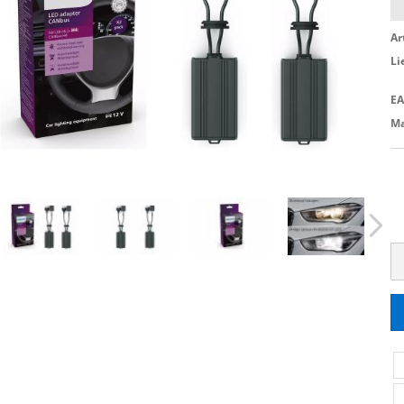
Ar
Li
EA
Ma