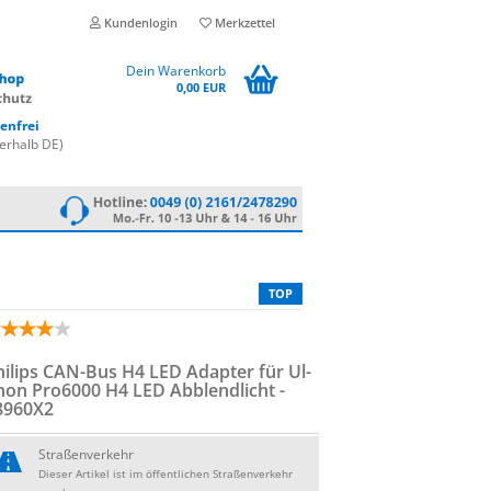
Kundenlogin
Merkzettel
Dein Warenkorb
0,00 EUR
enfrei
erhalb DE)
TOP
il­ips CAN-​Bus H4 LED Ad­ap­ter für Ul­
­non Pro6000 H4 LED Ab­blend­licht -
8960X2
Straßenverkehr
Dieser Artikel ist im öffentlichen Straßenverkehr