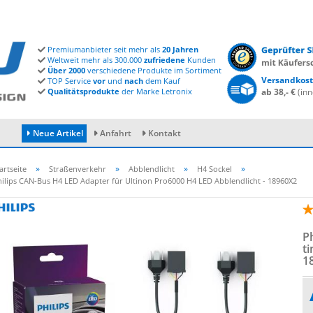
Premiumanbieter seit mehr als
20 Jahren
Weltweit mehr als 300.000
zufriedene
Kunden
Über 2000
verschiedene Produkte im Sortiment
Versandkost
TOP Service
vor
und
nach
dem Kauf
Qualitätsprodukte
der Marke Letronix
ab 38,- €
(inn
Neue Artikel
Anfahrt
Kontakt
»
»
»
»
artseite
Straßenverkehr
Abblendlicht
H4 Sockel
ilips CAN-Bus H4 LED Adapter für Ultinon Pro6000 H4 LED Abblendlicht - 18960X2
Konto erstellen
Passwort vergessen?
Ph
ti
1