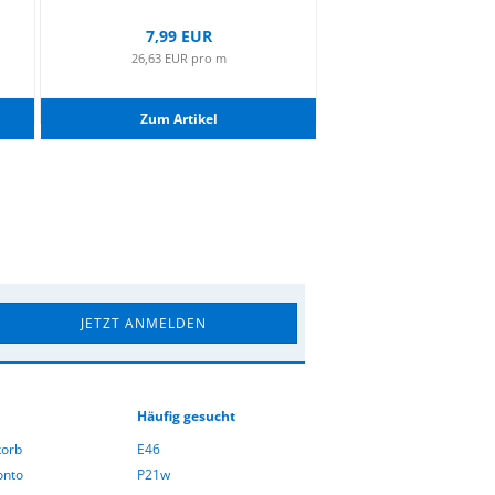
UVP 123,90 
Nur 97,90 
7,99 EUR
48,95 EUR pro S
26,63 EUR pro m
Zum Ar­ti­kel
Zum Ar­ti­ke
Häufig gesucht
orb
E46
onto
P21w