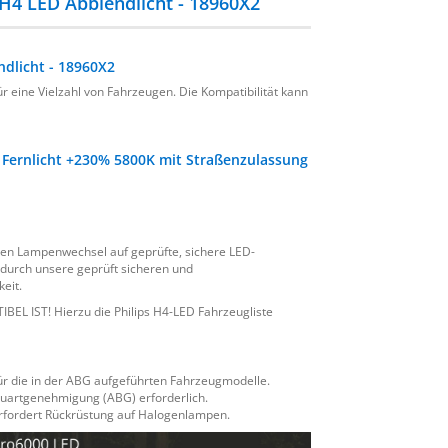
H4 LED Abblendlicht - 18960X2
ndlicht - 18960X2
ür eine Vielzahl von Fahrzeugen. Die Kompatibilität kann
 Fernlicht +230% 5800K mit Straßenzulassung
chen Lampenwechsel auf geprüfte, sichere LED-
 durch unsere geprüft sicheren und
eit.
 IST! Hierzu die Philips H4-LED Fahrzeugliste
für die in der ABG aufgeführten Fahrzeugmodelle.
uartgenehmigung (ABG) erforderlich.
erfordert Rückrüstung auf Halogenlampen.