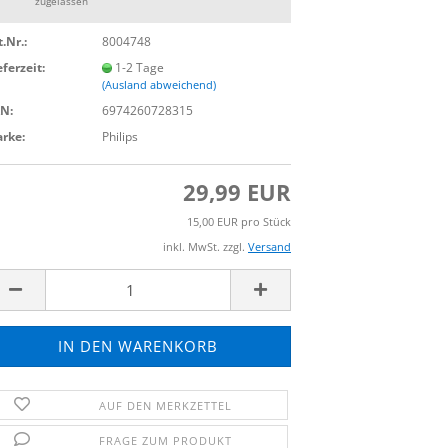
zugelassen
t.Nr.:
8004748
eferzeit:
1-2 Tage
(Ausland abweichend)
N:
6974260728315
rke:
Philips
29,99 EUR
15,00 EUR pro Stück
inkl. MwSt. zzgl.
Versand
AUF DEN MERKZETTEL
FRAGE ZUM PRODUKT