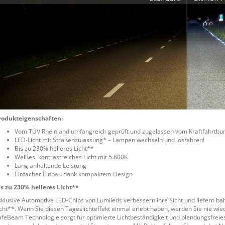
rodukteigenschaften:
Vom TÜV Rheinland umfangreich geprüft und zugelassen vom Kraftfahrtb
LED-Licht mit Straßenzulassung* – Lampen wechseln und losfahren!
Bis zu 230% helleres Licht**
Weißes, kontrastreiches Licht mit 5.800K
Lang anhaltende Leistung
Einfacher Einbau dank kompaktem Design
is zu 230% helleres Licht**
xklusive Automotive LED-Chips von Lumileds verbessern Ihre Sicht und liefern ba
icht**. Wenn Sie diesen Tageslichteffekt einmal erlebt haben, werden Sie nie wied
afeBeam Technologie sorgt für optimierte Lichtbeständigkeit und blendungsfreies