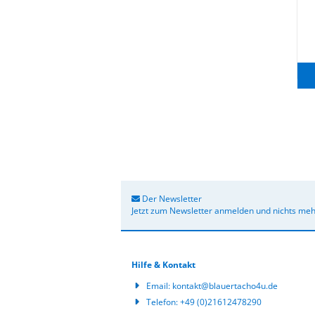
UVP 24,99 EUR
ur 15,52 EUR
97,90 EUR
76 EUR pro Stück
48,95 EUR pro Stück
Zum Ar­ti­kel
Zum Ar­ti­kel
Der Newsletter
Jetzt zum Newsletter anmelden und nichts meh
Hilfe & Kontakt
Email:
kontakt@blauertacho4u.de
Telefon:
+49 (0)21612478290