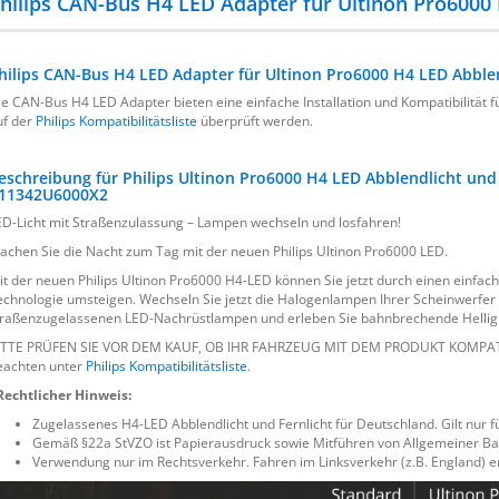
hilips CAN-Bus H4 LED Adapter für Ultinon Pro6000 
hilips CAN-Bus H4 LED Adapter für Ultinon Pro6000 H4 LED Abble
ie CAN-Bus H4 LED Adapter bieten eine einfache Installation und Kompatibilität f
uf der
Philips Kompatibilitätsliste
überprüft werden.
eschreibung für Philips Ultinon Pro6000 H4 LED Abblendlicht und
 11342U6000X2
ED-Licht mit Straßenzulassung – Lampen wechseln und losfahren!
achen Sie die Nacht zum Tag mit der neuen Philips Ultinon Pro6000 LED.
it der neuen Philips Ultinon Pro6000 H4-LED können Sie jetzt durch einen einfa
echnologie umsteigen. Wechseln Sie jetzt die Halogenlampen Ihrer Scheinwerfer
traßenzugelassenen LED-Nachrüstlampen und erleben Sie bahnbrechende Helligk
ITTE PRÜFEN SIE VOR DEM KAUF, OB IHR FAHRZEUG MIT DEM PRODUKT KOMPATIBEL
eachten unter
Philips Kompatibilitätsliste
.
Rechtlicher Hinweis:
Zugelassenes H4-LED Abblendlicht und Fernlicht für Deutschland. Gilt nur 
Gemäß §22a StVZO ist Papierausdruck sowie Mitführen von Allgemeiner Ba
Verwendung nur im Rechtsverkehr. Fahren im Linksverkehr (z.B. England) 