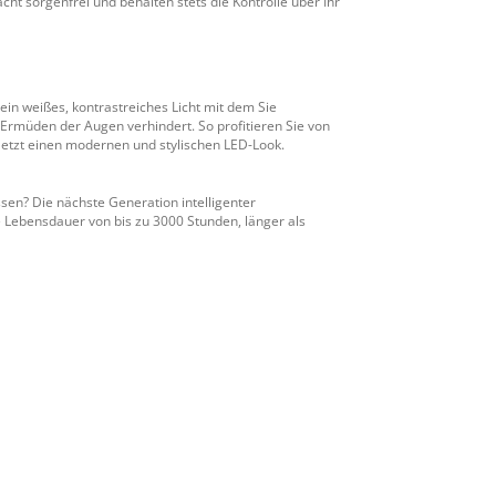
cht sorgenfrei und behalten stets die Kontrolle über Ihr
 ein weißes, kontrastreiches Licht mit dem Sie
Ermüden der Augen verhindert. So profitieren Sie von
letzt einen modernen und stylischen LED-Look.
sen? Die nächste Generation intelligenter
e Lebensdauer von bis zu 3000 Stunden, länger als