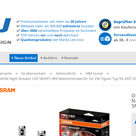
Premiumanbieter seit mehr als
20 Jahren
Weltweit mehr als 300.000
zufriedene
Kunden
Über 2000
verschiedene Produkte im Sortiment
Versandkost
TOP Service
vor
und
nach
dem Kauf
Qualitätsprodukte
der Marke Letronix
ab 38,- €
(inn
Neue Artikel
Anfahrt
Kontakt
»
»
»
»
artseite
Straßenverkehr
Abblendlicht
HB4 Sockel
SRAM Night Breaker LED SMART HB4 Nebelscheinwerfer für VW Tiguan Typ 5N 2007-2
Konto erstellen
O
Passwort vergessen?
Ne
5