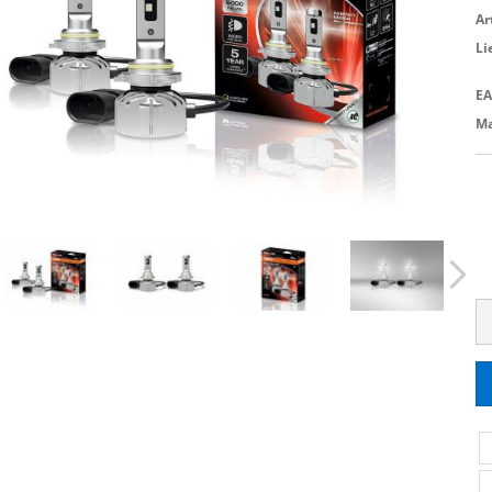
Ar
Li
EA
Ma