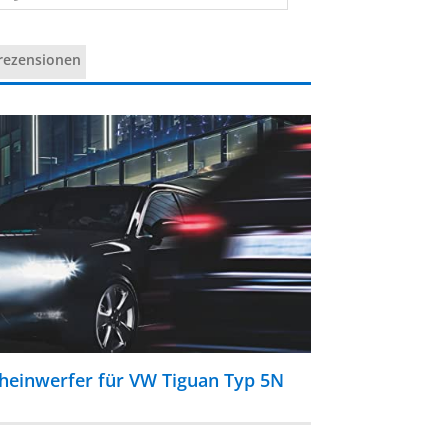
rezensionen
einwerfer für VW Tiguan Typ 5N