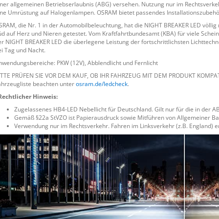
iner allgemeinen Betriebserlaubnis (ABG) versehen. Nutzung nur im Rechtsverkehr
ine Umrüstung auf Halogenlampen. OSRAM bietet passendes Installationszubehö
SRAM, die Nr. 1 in der Automobilbeleuchtung, hat die NIGHT BREAKER LED völlig
üd auf Herz und Nieren getestet. Vom Kraftfahrtbundesamt (KBA) für viele Schei
er NIGHT BREAKER LED die überlegene Leistung der fortschrittlichsten Lichttechn
ei Tag und Nacht.
nwendungsbereiche: PKW (12V), Abblendlicht und Fernlicht
ITTE PRÜFEN SIE VOR DEM KAUF, OB IHR FAHRZEUG MIT DEM PRODUKT KOMPATI
ahrzeugliste beachten unter
osram.de/ledcheck
.
Rechtlicher Hinweis:
Zugelassenes HB4-LED Nebellicht für Deutschland. Gilt nur für die in der
Gemäß §22a StVZO ist Papierausdruck sowie Mitführen von Allgemeiner Ba
Verwendung nur im Rechtsverkehr. Fahren im Linksverkehr (z.B. England) 