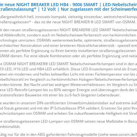
ie neue NIGHT BREAKER LED HB4 - 9006 SMART | LED-Nebelscheinw
traßenzulassung* | 12 Volt | Nur zugelassen mit der Scheinwe
ußergewöhnlich hell, innovativ kompakt, vielseitig einsetzbar, weitreichend kompa
traßenzugelassen* - das ist die neue NIGHT BREAKER ® LED SMART von OSRAM.
it den neuen straßenzugelassenen NIGHT BREAKER® LED SMART Nebelscheinwerfer
nd Abblendlicht, sondern auch im Nebelscheinwerferbereich von herkömmlich
echnologie umrüsten. OSRAMs weiterentwickelte, optimierte, straßenzugelass
urchdachter Konstruktion und einer breiteren Abstrahlcharakteristik - speziell e
önnen als perfekte Ergänzung zu Ihren bereits installierten straßenzugelasse
SRAM dienen. Für eine ideale Kombination oder als perfekte Ergänzung und natü
ie OSRAM NIGHT BREAKER® LED SMART Nebelscheinwerferlampen sind in den a
10-LED, H16-LED und HB4-LED erhältlich. Diese LED-Ersatzlampen sind als Ersatz 
ieten ein modernes und helles kaltweißes Licht mit einer Farbtemperatur von bis
ebellichtstrahl im Vergleich zu herkömmlichen Halogen-Nebelscheinwerferlampe
erden könnte. Bei Nacht und bei widrigen Wetterverhältnissen. Im Vergleich zu
iese LED-Retrofit-Lampen bis zu 80% weniger Energie und überzeugen dank der L
ibrationsfesten Bauweise mit einer bis zu 6-fach längeren Lebensdauer.
ie wurden in unserem DIN-zertifizierten Umweltsimulationslabor auf extreme äuß
nd Staub getestet und mit der IP-Schutzklasse IP54 validiert. Ersetzen Sie jetzt 
achrüstlampen von OSRAM und erleben Sie zukunftsweisende Helligkeit mit Stra
ie straßenzugelassenen LED-Lampen von OSRAM setzen neue Maßstäbe in Bezug auf
nktionalität.
ültig nur für die in den ABG geforderten Fahrzeugmodelle (siehe www.osram.de/l