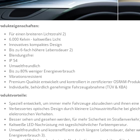
rodukteigenschaften:
Für einen breiteren Lichtstrahl 2)
6.000 Kelvin - kaltweißes Licht
Innovatives kompaktes Design
Bis zu 6-fach höhere Lebensdauer 2)
Blendungsfrei
IP 54
Umweltfreundlich
Bis zu 80% weniger Energieverbrauch
Vibrationsresistent
Premium-Qualität entwickelt und kontrolliert in zertifizierter OSRAM-Produ
Individuelle, behördlich genehmigte Fahrzeugabnahme (TÜV & KBA)
roduktvorteile:
Speziell entwickelt, um immer mehr Fahrzeuge abzudecken und ihnen eine
Verbessertes optisches Design durch kleinere Lichtaustrittsfläche bei gleic
elektronischen Verhalten.
Besser sehen und gesehen werden, für mehr Sicherheit im Straßenverkehr,
Kaltweiße LED-Nachrüstung mit tageslichtähnlicher Farbtemperatur.
Umweltfreundlich und kosteneffizient durch längere Lebensdauer, daher w
Energieverbrauch 3).