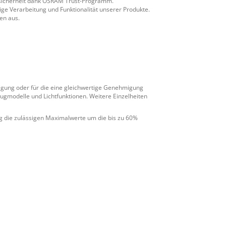
ssicherheit dank OSRAM Trust-Programm.
 Verarbeitung und Funktionalität unserer Produkte.
en aus.
migung oder für die eine gleichwertige Genehmigung
eugmodelle und Lichtfunktionen. Weitere Einzelheiten
g die zulässigen Maximalwerte um die bis zu 60%