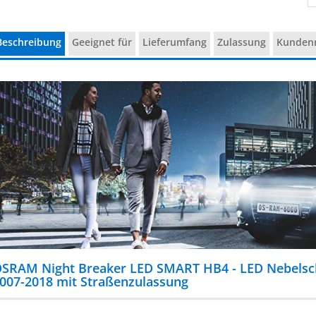
Beschreibung
Geeignet für
Lieferumfang
Zulassung
Kunden
SRAM Night Breaker LED SMART HB4 - LED Nebelsch
007-2018 mit Straßenzulassung