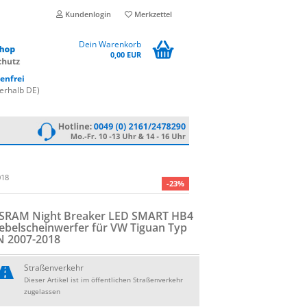
Kundenlogin
Merkzettel
Dein Warenkorb
0,00 EUR
enfrei
erhalb DE)
018
-23%
SRAM Night Brea­ker LED SMART HB4
­bel­schein­wer­fer für VW Ti­gu­an Typ
N 2007-​2018
Straßenverkehr
Dieser Artikel ist im öffentlichen Straßenverkehr
zugelassen