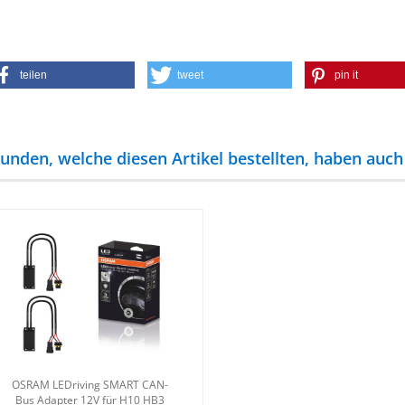
teilen
tweet
pin it
unden, welche diesen Artikel bestellten, haben auch 
OSRAM LED­ri­ving SMART CAN-​
Bus Ad­ap­ter 12V für H10 HB3