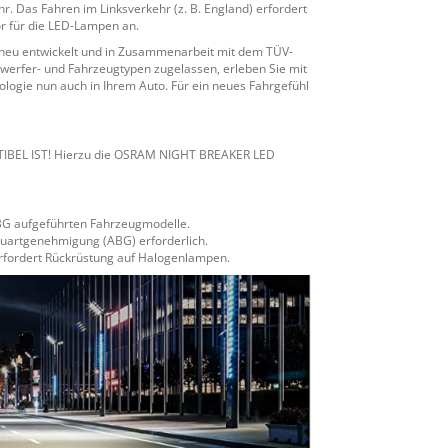
. Das Fahren im Linksverkehr (z. B. England) erfordert
r für die LED-Lampen an.
 neu entwickelt und in Zusammenarbeit mit dem TÜV-
nwerfer- und Fahrzeugtypen zugelassen, erleben Sie mit
ologie nun auch in Ihrem Auto. Für ein neues Fahrgefühl
BEL IST! Hierzu die OSRAM NIGHT BREAKER LED
 ABG aufgeführten Fahrzeugmodelle.
uartgenehmigung (ABG) erforderlich.
erfordert Rückrüstung auf Halogenlampen.