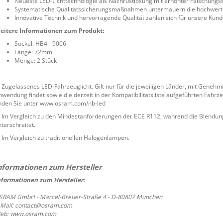
Neueste LED-Lichttechnologie als Nachrüstlösung mit erhöhter Fälschung
Systematische Qualitätssicherungsmaßnahmen untermauern die hochwertige
Innovative Technik und hervorragende Qualität zahlen sich für unsere Kund
eitere Informationen zum Produkt:
Sockel: HB4 - 9006
Länge: 72mm
Menge: 2 Stück
) Zugelassenes LED-Fahrzeuglicht. Gilt nur für die jeweiligen Länder, mit Geneh
nwendung findet sowie die derzeit in der Kompatibilitätsliste aufgeführten Fahrz
inden Sie unter www.osram.com/nb-led
) Im Vergleich zu den Mindestanforderungen der ECE R112, während die Blendun
terschreitet.
) Im Vergleich zu traditionellen Halogenlampen.
nformationen zum Hersteller:
SRAM GmbH - Marcel-Breuer-Straße 4 - D-80807 München
-Mail: contact@osram.com
eb: www.osram.com