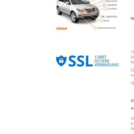
W
1
A
f
2
un
3
I
O
E
W