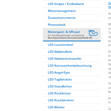
D
LED Stripes / Endlosband
S
Motormanagement
A
Zusatzinstrumente
s
M
Photovoltaik
u
Motorsport- & Offroad
T
Im Straßenverkehr unzulässig
d
Nur Export/kein Versand innerhalb DE
k
LED-Leuchtmittel
O
LED-Abblendlicht
D
H
LED-Nebelscheinwerfer
b
N
LED-Kennzeichenbeleuchtung
w
LED-Angel-Eyes
d
v
LED-Tagfahrlicht
S
LED-Standlichter
u
N
LED-Rücklichter
D
LED-Rückfahrlicht
Fu
LED-Blinker
G