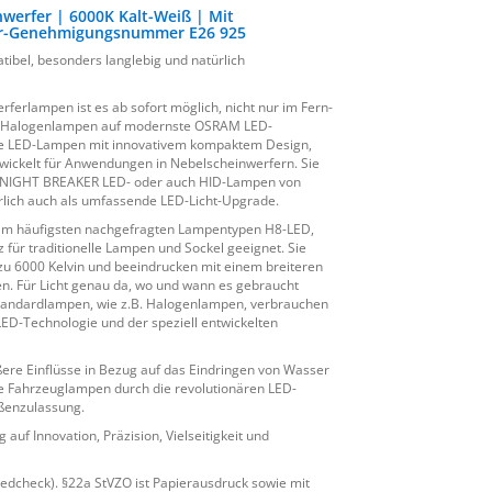
erfer | 6000K Kalt-Weiß | Mit
rfer-Genehmigungsnummer E26 925
tibel, besonders langlebig und natürlich
lampen ist es ab sofort möglich, nicht nur im Fern-
en Halogenlampen auf modernste OSRAM LED-
ene LED-Lampen mit innovativem kompaktem Design,
ntwickelt für Anwendungen in Nebelscheinwerfern. Sie
nen NIGHT BREAKER LED- oder auch HID-Lampen von
rlich auch als umfassende LED-Licht-Upgrade.
m häufigsten nachgefragten Lampentypen H8-LED,
für traditionelle Lampen und Sockel geeignet. Sie
 zu 6000 Kelvin und beeindrucken mit einem breiteren
n. Für Licht genau da, wo und wann es gebraucht
 Standardlampen, wie z.B. Halogenlampen, verbrauchen
ED-Technologie und der speziell entwickelten
ere Einflüsse in Bezug auf das Eindringen von Wasser
Ihre Fahrzeuglampen durch die revolutionären LED-
ßenzulassung.
 Innovation, Präzision, Vielseitigkeit und
edcheck). §22a StVZO ist Papierausdruck sowie mit