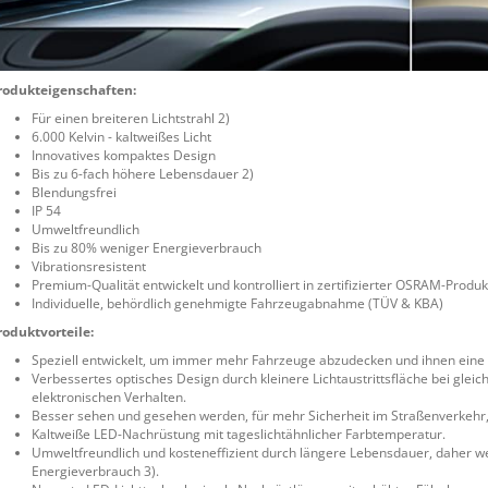
rodukteigenschaften:
Für einen breiteren Lichtstrahl 2)
6.000 Kelvin - kaltweißes Licht
Innovatives kompaktes Design
Bis zu 6-fach höhere Lebensdauer 2)
Blendungsfrei
IP 54
Umweltfreundlich
Bis zu 80% weniger Energieverbrauch
Vibrationsresistent
Premium-Qualität entwickelt und kontrolliert in zertifizierter OSRAM-Produ
Individuelle, behördlich genehmigte Fahrzeugabnahme (TÜV & KBA)
roduktvorteile:
Speziell entwickelt, um immer mehr Fahrzeuge abzudecken und ihnen eine
Verbessertes optisches Design durch kleinere Lichtaustrittsfläche bei gleic
elektronischen Verhalten.
Besser sehen und gesehen werden, für mehr Sicherheit im Straßenverkehr,
Kaltweiße LED-Nachrüstung mit tageslichtähnlicher Farbtemperatur.
Umweltfreundlich und kosteneffizient durch längere Lebensdauer, daher w
Energieverbrauch 3).