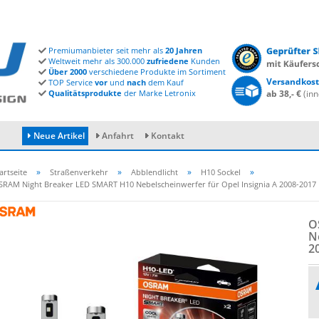
Premiumanbieter seit mehr als
20 Jahren
Weltweit mehr als 300.000
zufriedene
Kunden
Über 2000
verschiedene Produkte im Sortiment
Versandkost
TOP Service
vor
und
nach
dem Kauf
Qualitätsprodukte
der Marke Letronix
ab 38,- €
(inn
Neue Artikel
Anfahrt
Kontakt
»
»
»
»
artseite
Straßenverkehr
Abblendlicht
H10 Sockel
SRAM Night Breaker LED SMART H10 Nebelscheinwerfer für Opel Insignia A 2008-2017
Konto erstellen
O
Passwort vergessen?
Ne
2