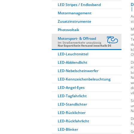
D
LED Stripes / Endlosband
|
Motormanagement
A
Zusatzinstrumente
s
M
Photovoltaik
u
Motorsport- & Offroad
T
Im Straßenverkehr unzulässig
d
Nur Export/kein Versand innerhalb DE
k
LED-Leuchtmittel
O
LED-Abblendlicht
D
H
LED-Nebelscheinwerfer
b
N
LED-Kennzeichenbeleuchtung
w
LED-Angel-Eyes
d
v
LED-Tagfahrlicht
S
LED-Standlichter
u
N
LED-Rücklichter
D
LED-Rückfahrlicht
Fu
LED-Blinker
G