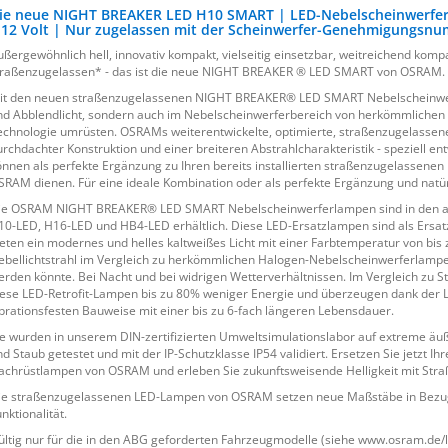
ie neue NIGHT BREAKER LED H10 SMART | LED-Nebelscheinwerfer 
 12 Volt | Nur zugelassen mit der Scheinwerfer-Genehmigungsn
ußergewöhnlich hell, innovativ kompakt, vielseitig einsetzbar, weitreichend kompa
traßenzugelassen* - das ist die neue NIGHT BREAKER ® LED SMART von OSRAM.
it den neuen straßenzugelassenen NIGHT BREAKER® LED SMART Nebelscheinwerfer
nd Abblendlicht, sondern auch im Nebelscheinwerferbereich von herkömmlich
echnologie umrüsten. OSRAMs weiterentwickelte, optimierte, straßenzugelass
urchdachter Konstruktion und einer breiteren Abstrahlcharakteristik - speziell e
önnen als perfekte Ergänzung zu Ihren bereits installierten straßenzugelasse
SRAM dienen. Für eine ideale Kombination oder als perfekte Ergänzung und natü
ie OSRAM NIGHT BREAKER® LED SMART Nebelscheinwerferlampen sind in den a
10-LED, H16-LED und HB4-LED erhältlich. Diese LED-Ersatzlampen sind als Ersatz 
ieten ein modernes und helles kaltweißes Licht mit einer Farbtemperatur von bis
ebellichtstrahl im Vergleich zu herkömmlichen Halogen-Nebelscheinwerferlampe
erden könnte. Bei Nacht und bei widrigen Wetterverhältnissen. Im Vergleich zu
iese LED-Retrofit-Lampen bis zu 80% weniger Energie und überzeugen dank der L
ibrationsfesten Bauweise mit einer bis zu 6-fach längeren Lebensdauer.
ie wurden in unserem DIN-zertifizierten Umweltsimulationslabor auf extreme äuß
nd Staub getestet und mit der IP-Schutzklasse IP54 validiert. Ersetzen Sie jetzt 
achrüstlampen von OSRAM und erleben Sie zukunftsweisende Helligkeit mit Stra
ie straßenzugelassenen LED-Lampen von OSRAM setzen neue Maßstäbe in Bezug auf
nktionalität.
ültig nur für die in den ABG geforderten Fahrzeugmodelle (siehe www.osram.de/l