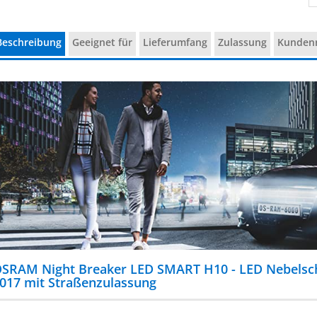
Beschreibung
Geeignet für
Lieferumfang
Zulassung
Kunden
SRAM Night Breaker LED SMART H10 - LED Nebelsche
017 mit Straßenzulassung