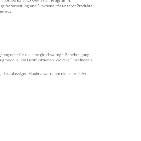
ssicherheit dank OSRAM Trust-Programm.
 Verarbeitung und Funktionalität unserer Produkte.
en aus.
migung oder für die eine gleichwertige Genehmigung
eugmodelle und Lichtfunktionen. Weitere Einzelheiten
g die zulässigen Maximalwerte um die bis zu 60%