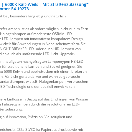
| 6000K Kalt-Weiß | Mit Straßenzulassung*
ummer E4 19273
tibel, besonders langlebig und natürlich
lampen ist es ab sofort möglich, nicht nur im Fern-
en Halogenlampen auf modernste OSRAM LED-
ene LED-Lampen mit innovativem kompaktem Design,
ntwickelt für Anwendungen in Nebelscheinwerfern. Sie
nen NIGHT BREAKER LED- oder auch HID-Lampen von
rlich auch als umfassende LED-Licht-Upgrade.
m häufigsten nachgefragten Lampentypen H8-LED,
für traditionelle Lampen und Sockel geeignet. Sie
 zu 6000 Kelvin und beeindrucken mit einem breiteren
n. Für Licht genau da, wo und wann es gebraucht
 Standardlampen, wie z.B. Halogenlampen, verbrauchen
ED-Technologie und der speziell entwickelten
ere Einflüsse in Bezug auf das Eindringen von Wasser
Ihre Fahrzeuglampen durch die revolutionären LED-
ßenzulassung.
 Innovation, Präzision, Vielseitigkeit und
edcheck). §22a StVZO ist Papierausdruck sowie mit