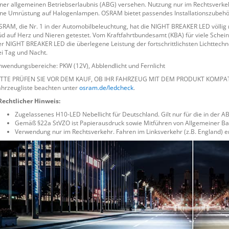
iner allgemeinen Betriebserlaubnis (ABG) versehen. Nutzung nur im Rechtsverkehr
ine Umrüstung auf Halogenlampen. OSRAM bietet passendes Installationszubehö
SRAM, die Nr. 1 in der Automobilbeleuchtung, hat die NIGHT BREAKER LED völlig
üd auf Herz und Nieren getestet. Vom Kraftfahrtbundesamt (KBA) für viele Schei
er NIGHT BREAKER LED die überlegene Leistung der fortschrittlichsten Lichttechn
ei Tag und Nacht.
nwendungsbereiche: PKW (12V), Abblendlicht und Fernlicht
ITTE PRÜFEN SIE VOR DEM KAUF, OB IHR FAHRZEUG MIT DEM PRODUKT KOMPATI
ahrzeugliste beachten unter
osram.de/ledcheck
.
Rechtlicher Hinweis:
Zugelassenes H10-LED Nebellicht für Deutschland. Gilt nur für die in der 
Gemäß §22a StVZO ist Papierausdruck sowie Mitführen von Allgemeiner Ba
Verwendung nur im Rechtsverkehr. Fahren im Linksverkehr (z.B. England) 