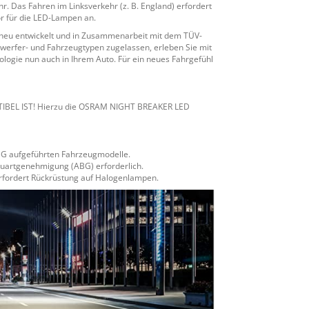
. Das Fahren im Linksverkehr (z. B. England) erfordert
r für die LED-Lampen an.
 neu entwickelt und in Zusammenarbeit mit dem TÜV-
nwerfer- und Fahrzeugtypen zugelassen, erleben Sie mit
ologie nun auch in Ihrem Auto. Für ein neues Fahrgefühl
BEL IST! Hierzu die OSRAM NIGHT BREAKER LED
ABG aufgeführten Fahrzeugmodelle.
uartgenehmigung (ABG) erforderlich.
erfordert Rückrüstung auf Halogenlampen.