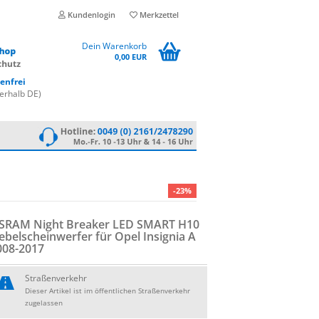
Kundenlogin
Merkzettel
Dein Warenkorb
0,00 EUR
enfrei
erhalb DE)
-23%
SRAM Night Brea­ker LED SMART H10
­bel­schein­wer­fer für Opel In­si­gnia A
008-​2017
Straßenverkehr
Dieser Artikel ist im öffentlichen Straßenverkehr
zugelassen