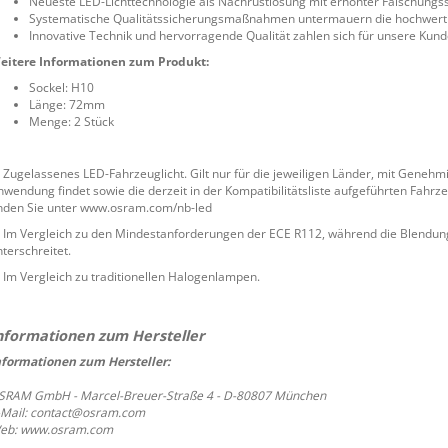
Neueste LED-Lichttechnologie als Nachrüstlösung mit erhöhter Fälschung
Systematische Qualitätssicherungsmaßnahmen untermauern die hochwertige
Innovative Technik und hervorragende Qualität zahlen sich für unsere Kund
eitere Informationen zum Produkt:
Sockel: H10
Länge: 72mm
Menge: 2 Stück
) Zugelassenes LED-Fahrzeuglicht. Gilt nur für die jeweiligen Länder, mit Geneh
nwendung findet sowie die derzeit in der Kompatibilitätsliste aufgeführten Fahrz
inden Sie unter www.osram.com/nb-led
) Im Vergleich zu den Mindestanforderungen der ECE R112, während die Blendun
terschreitet.
) Im Vergleich zu traditionellen Halogenlampen.
nformationen zum Hersteller:
SRAM GmbH - Marcel-Breuer-Straße 4 - D-80807 München
-Mail: contact@osram.com
eb: www.osram.com