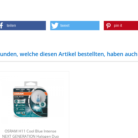
teilen
tweet
pin it
unden, welche diesen Artikel bestellten, haben auch 
OSRAM H11 Cool Blue In­ten­se
NEXT GE­NERA­TI­ON Ha­lo­gen Duo