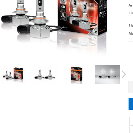
Ar
Li
EA
Ma