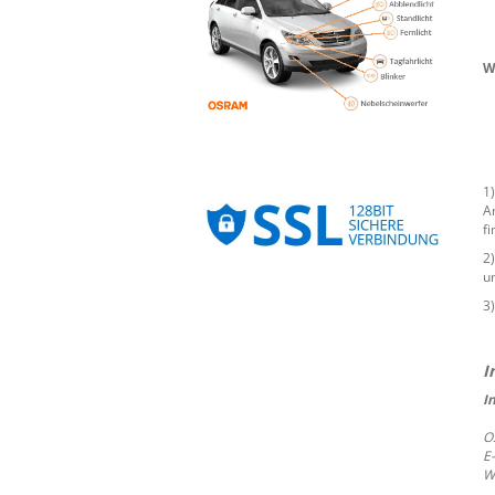
W
1
A
f
2
un
3
I
O
E
W