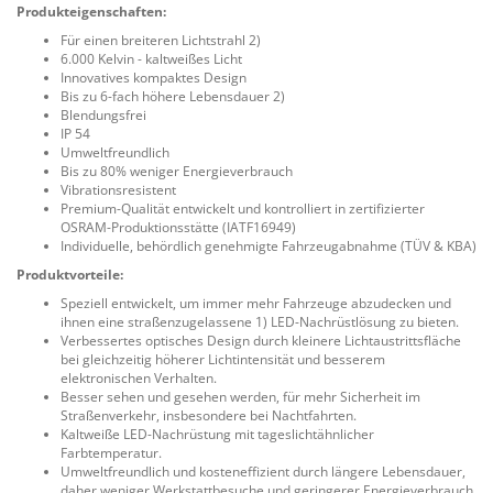
Produkteigenschaften:
Für einen breiteren Lichtstrahl 2)
6.000 Kelvin - kaltweißes Licht
Innovatives kompaktes Design
Bis zu 6-fach höhere Lebensdauer 2)
Blendungsfrei
IP 54
Umweltfreundlich
Bis zu 80% weniger Energieverbrauch
Vibrationsresistent
Premium-Qualität entwickelt und kontrolliert in zertifizierter
OSRAM-Produktionsstätte (IATF16949)
Individuelle, behördlich genehmigte Fahrzeugabnahme (TÜV & KBA)
Produktvorteile:
Speziell entwickelt, um immer mehr Fahrzeuge abzudecken und
ihnen eine straßenzugelassene 1) LED-Nachrüstlösung zu bieten.
Verbessertes optisches Design durch kleinere Lichtaustrittsfläche
bei gleichzeitig höherer Lichtintensität und besserem
elektronischen Verhalten.
Besser sehen und gesehen werden, für mehr Sicherheit im
Straßenverkehr, insbesondere bei Nachtfahrten.
Kaltweiße LED-Nachrüstung mit tageslichtähnlicher
Farbtemperatur.
Umweltfreundlich und kosteneffizient durch längere Lebensdauer,
daher weniger Werkstattbesuche und geringerer Energieverbrauch