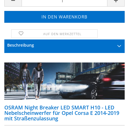
AUF DEN MERKZETTEL
FRAGE ZUM PRODUKT
Beschreibung
OSRAM Night Breaker LED SMART H10 - LED
Nebelscheinwerfer für Opel Corsa E 2014-2019
mit Straßenzulassung