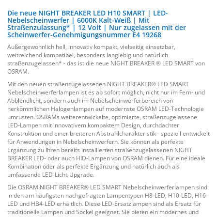
Die neue NIGHT BREAKER LED H10 SMART | LED-
Nebelscheinwerfer | 6000K Kalt-Weiß | Mit
Straßenzulassung* | 12 Volt | Nur zugelassen mit der
Scheinwerfer-Genehmigungsnummer E4 19268
Außergewöhnlich hell, innovativ kompakt, vielseitig einsetzbar,
weitreichend kompatibel, besonders langlebig und natürlich
straßenzugelassen* - das ist die neue NIGHT BREAKER ® LED SMART von
OSRAM.
Mit den neuen straßenzugelassenen NIGHT BREAKER® LED SMART
Nebelscheinwerferlampen ist es ab sofort möglich, nicht nur im Fern- und
Abblendlicht, sondern auch im Nebelscheinwerferbereich von
herkömmlichen Halogenlampen auf modernste OSRAM LED-Technologie
umrüsten. OSRAMs weiterentwickelte, optimierte, straßenzugelassene
LED-Lampen mit innovativem kompaktem Design, durchdachter
Konstruktion und einer breiteren Abstrahlcharakteristik - speziell entwickelt
für Anwendungen in Nebelscheinwerfern. Sie können als perfekte
Ergänzung zu Ihren bereits installierten straßenzugelassenen NIGHT
BREAKER LED- oder auch HID-Lampen von OSRAM dienen. Für eine ideale
Kombination oder als perfekte Ergänzung und natürlich auch als
umfassende LED-Licht-Upgrade.
Die OSRAM NIGHT BREAKER® LED SMART Nebelscheinwerferlampen sind
in den am häufigsten nachgefragten Lampentypen H8-LED, H10-LED, H16-
LED und HB4-LED erhältlich. Diese LED-Ersatzlampen sind als Ersatz für
traditionelle Lampen und Sockel geeignet. Sie bieten ein modernes und