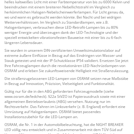
helles kaltweißes Licht mit einer Farbtemperatur von bis zu 6000 Kelvin und
beeindrucken mit einem breiteren Nebellichtstrahl im Vergleich zu
herkömmlichen Halogen-Nebelscheinwerferlampen. Für Licht genau da,
wo und wann es gebraucht werden könnte. Bei Nacht und bei widrigen
Wetterverhältnissen. Im Vergleich zu Standardlampen, wie z.B.
Halogenlampen, verbrauchen diese LED-Retrofit-Lampen bis zu 80%
weniger Energie und überzeugen dank der LED-Technologie und der
speziell entwickelten vibrationsfesten Bauweise mit einer bis zu 6-fach
längeren Lebensdauer.
Sie wurden in unserem DIN-zertifizierten Umweltsimulationslabor auf
extreme äußere Einflüsse in Bezug auf das Eindringen von Wasser und
Staub getestet und mit der IP-Schutzklasse IP54 validiert. Ersetzen Sie jetzt
Ihre Fahrzeuglampen durch die revolutionären LED-Nachrüstlampen von
OSRAM und erleben Sie zukunftsweisende Helligkeit mit Straßenzulassung.
Die straßenzugelassenen LED-Lampen von OSRAM setzen neue Maßstäbe
in Bezug auf Innovation, Präzision, Vielseitigkeit und Funktionalität.
Gültig nur für die in den ABG geforderten Fahrzeugmodelle (siehe
www.osram.de/ledcheck). §22a StVZO ist Papierausdruck sowie mit einer
allgemeinen Betriebserlaubnis (ABG) versehen. Nutzung nur im
Rechtsverkehr. Das Fahren im Linksverkehr (z. B. England) erfordert eine
Umrüstung auf Halogenlampen. OSRAM bietet passendes
Installationszubehör für die LED-Lampen an.
OSRAM, die Nr. 1 in der Automobilbeleuchtung, hat die NIGHT BREAKER
LED völlig neu entwickelt und in Zusammenarbeit mit dem TÜV-Süd auf