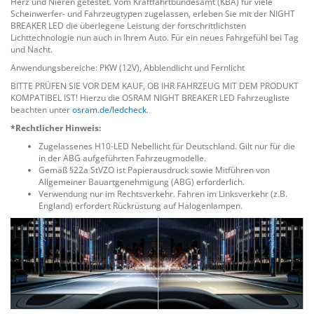
Herz und Nieren getestet. Vom Kraftfahrtbundesamt (KBA) für viele
Scheinwerfer- und Fahrzeugtypen zugelassen, erleben Sie mit der NIGHT
BREAKER LED die überlegene Leistung der fortschrittlichsten
Lichttechnologie nun auch in Ihrem Auto. Für ein neues Fahrgefühl bei Tag
und Nacht.
Anwendungsbereiche: PKW (12V), Abblendlicht und Fernlicht
BITTE PRÜFEN SIE VOR DEM KAUF, OB IHR FAHRZEUG MIT DEM PRODUKT
KOMPATIBEL IST! Hierzu die OSRAM NIGHT BREAKER LED Fahrzeugliste
beachten unter
osram.de/ledcheck
.
*Rechtlicher Hinweis:
Zugelassenes H10-LED Nebellicht für Deutschland. Gilt nur für die
in der ABG aufgeführten Fahrzeugmodelle.
Gemäß §22a StVZO ist Papierausdruck sowie Mitführen von
Allgemeiner Bauartgenehmigung (ABG) erforderlich.
Verwendung nur im Rechtsverkehr. Fahren im Linksverkehr (z.B.
England) erfordert Rückrüstung auf Halogenlampen.