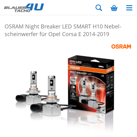
OSRAM Night Brea­ker LED SMART H10 Ne­bel­
schein­wer­fer für Opel Corsa E 2014-​2019