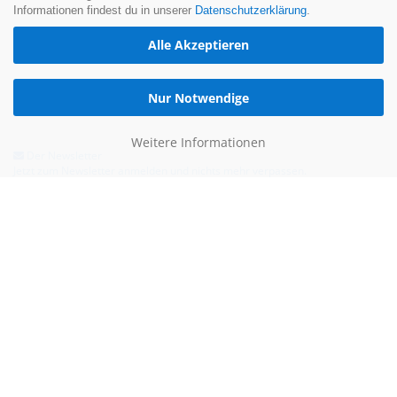
Informationen findest du in unserer
Datenschutzerklärung
.
Alle Akzeptieren
Nur Notwendige
Weitere Informationen
Der Newsletter
Jetzt zum Newsletter anmelden und nichts mehr verpassen.
Hilfe & Kontakt
Email:
kontakt@blauertacho4u.de
Telefon:
+49 (0)21612478290
Kontaktformular