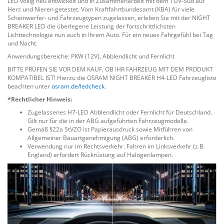
LED völlig neu entwickelt und in Zusammenarbeit mit dem TÜV-Süd auf
Herz und Nieren getestet. Vom Kraftfahrtbundesamt (KBA) für viele
Scheinwerfer- und Fahrzeugtypen zugelassen, erleben Sie mit der NIGHT
BREAKER LED die überlegene Leistung der fortschrittlichsten
Lichttechnologie nun auch in Ihrem Auto. Für ein neues Fahrgefühl bei Tag
und Nacht.
Anwendungsbereiche: PKW (12V), Abblendlicht und Fernlicht
BITTE PRÜFEN SIE VOR DEM KAUF, OB IHR FAHRZEUG MIT DEM PRODUKT
KOMPATIBEL IST! Hierzu die OSRAM NIGHT BREAKER H4-LED Fahrzeugliste
beachten unter
osram.de/ledcheck
.
*Rechtlicher Hinweis:
Zugelassenes H7-LED Abblendlicht oder Fernlicht für Deutschland.
Gilt nur für die in der ABG aufgeführten Fahrzeugmodelle.
Gemäß §22a StVZO ist Papierausdruck sowie Mitführen von
Allgemeiner Bauartgenehmigung (ABG) erforderlich.
Verwendung nur im Rechtsverkehr. Fahren im Linksverkehr (z.B.
England) erfordert Rückrüstung auf Halogenlampen.