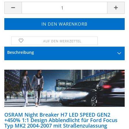
AUF DEN MERKZETTEL
FRAGE ZUM PRODUKT
Beschreibung
OSRAM Night Breaker H7 LED SPEED GEN2
+450% 1:1 Design Abblendlicht für Ford Focus
Typ MK2 2004-2007 mit Straßenzulassung