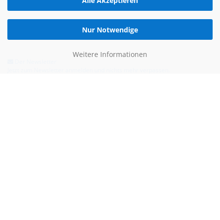
Alle Akzeptieren
Nur Notwendige
Weitere Informationen
Der Newsletter
Jetzt zum Newsletter anmelden und nichts mehr verpassen.
Hilfe & Kontakt
Email:
kontakt@blauertacho4u.de
Telefon:
+49 (0)21612478290
Kontaktformular
Bezahlen kannst du mit: