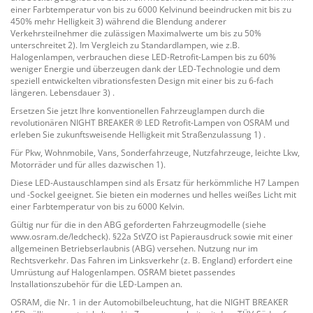
einer Farbtemperatur von bis zu 6000 Kelvinund beeindrucken mit bis zu
450% mehr Helligkeit 3) während die Blendung anderer
Verkehrsteilnehmer die zulässigen Maximalwerte um bis zu 50%
unterschreitet 2). Im Vergleich zu Standardlampen, wie z.B.
Halogenlampen, verbrauchen diese LED-Retrofit-Lampen bis zu 60%
weniger Energie und überzeugen dank der LED-Technologie und dem
speziell entwickelten vibrationsfesten Design mit einer bis zu 6-fach
längeren. Lebensdauer 3) .
Ersetzen Sie jetzt Ihre konventionellen Fahrzeuglampen durch die
revolutionären NIGHT BREAKER ® LED Retrofit-Lampen von OSRAM und
erleben Sie zukunftsweisende Helligkeit mit Straßenzulassung 1) .
Für Pkw, Wohnmobile, Vans, Sonderfahrzeuge, Nutzfahrzeuge, leichte Lkw,
Motorräder und für alles dazwischen 1).
Diese LED-Austauschlampen sind als Ersatz für herkömmliche H7 Lampen
und -Sockel geeignet. Sie bieten ein modernes und helles weißes Licht mit
einer Farbtemperatur von bis zu 6000 Kelvin.
Gültig nur für die in den ABG geforderten Fahrzeugmodelle (siehe
www.osram.de/ledcheck). §22a StVZO ist Papierausdruck sowie mit einer
allgemeinen Betriebserlaubnis (ABG) versehen. Nutzung nur im
Rechtsverkehr. Das Fahren im Linksverkehr (z. B. England) erfordert eine
Umrüstung auf Halogenlampen. OSRAM bietet passendes
Installationszubehör für die LED-Lampen an.
OSRAM, die Nr. 1 in der Automobilbeleuchtung, hat die NIGHT BREAKER