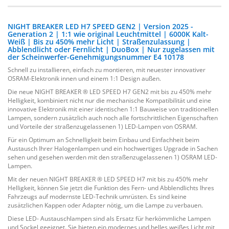
NIGHT BREAKER LED H7 SPEED GEN2 | Version 2025 -
Generation 2 | 1:1 wie original Leuchtmittel | 6000K Kalt-
Weiß | Bis zu 450% mehr Licht | Straßenzulassung |
Abblendlicht oder Fernlicht | DuoBox | Nur zugelassen mit
der Scheinwerfer-Genehmigungsnummer E4 10178
Schnell zu installieren, einfach zu montieren, mit neuester innovativer
OSRAM-Elektronik innen und einem 1:1 Design außen.
Die neue NIGHT BREAKER ® LED SPEED H7 GEN2 mit bis zu 450% mehr
Helligkeit, kombiniert nicht nur die mechanische Kompatibilität und eine
innovative Elektronik mit einer identischen 1:1 Bauweise von traditionellen
Lampen, sondern zusätzlich auch noch alle fortschrittlichen Eigenschaften
und Vorteile der straßenzugelassenen 1) LED-Lampen von OSRAM.
Für ein Optimum an Schnelligkeit beim Einbau und Einfachheit beim
Austausch Ihrer Halogenlampen und ein hochwertiges Upgrade in Sachen
sehen und gesehen werden mit den straßenzugelassenen 1) OSRAM LED-
Lampen.
Mit der neuen NIGHT BREAKER ® LED SPEED H7 mit bis zu 450% mehr
Helligkeit, können Sie jetzt die Funktion des Fern- und Abblendlichts Ihres
Fahrzeugs auf modernste LED-Technik umrüsten. Es sind keine
zusätzlichen Kappen oder Adapter nötig, um die Lampe zu verbauen.
Diese LED- Austauschlampen sind als Ersatz für herkömmliche Lampen
und Sockel geeignet. Sie bieten ein modernes und helles weißes Licht mit