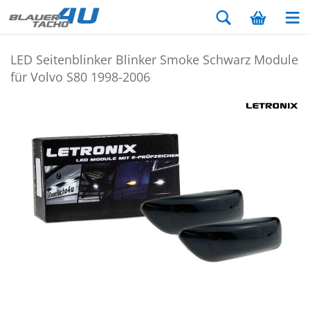
LED Sei­ten­blin­ker Blin­ker Smoke Schwarz Mo­du­le
für Volvo S80 1998-​2006