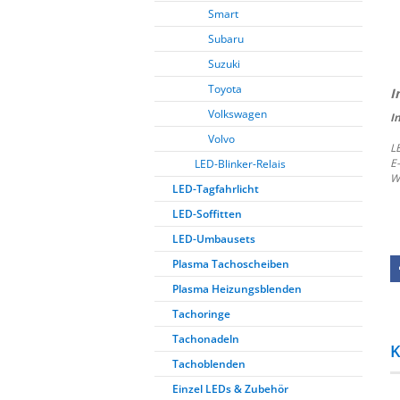
Smart
Subaru
Suzuki
Toyota
Volkswagen
I
Volvo
L
E
LED-Blinker-Relais
W
LED-Tagfahrlicht
LED-Soffitten
LED-Umbausets
Plasma Tachoscheiben
Plasma Heizungsblenden
Tachoringe
Tachonadeln
K
Tachoblenden
Einzel LEDs & Zubehör