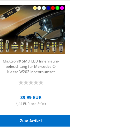
MaX­tron® SMD LED In­nen­raum­
be­leuch­tung für Mer­ce­des C-​
Klas­se W202 In­nen­ra­um­set
39,99 EUR
4,44 EUR pro Stück
Zum Ar­ti­kel