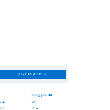
Häufig gesucht
orb
E46
onto
P21w