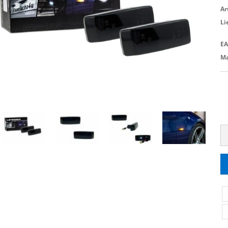
Ar
Li
EA
Ma