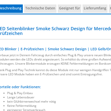
Beschreibung
Technische Daten
Geeignet für
Lieferumfang
ED Seitenblinker Smoke Schwarz Design für Mercede
rüfzeichen
ED Blinker | E-Prüfzeichen | Smoke Schwarz Design | LED Gelb/O
erbaue jetzt in Deinem Fahrzeug durch einfaches Plug & Play unsere neuen Bli
odulen werden die LEDs direkt angesteuert. So erhältst du ohne großen Aufwand 
ahrzeugen. Unsere Blinkermodule erzeugen KEINE Fehlermeldungen im Bordcomp
ank Plug and Play Technik kannst du diese Module mit nur wenigen Handgriffen 1
nsere LED Module haben ein E-Prüfzeichen und sind somit Eintragungsfrei.
orteile oder Funktionen:
Plug & Play Einbau
Lange Lebensdauer
kein Glühbirnenwechsel mehr nötig
Keine Fehlermeldung
geringerer Stromverbrauch