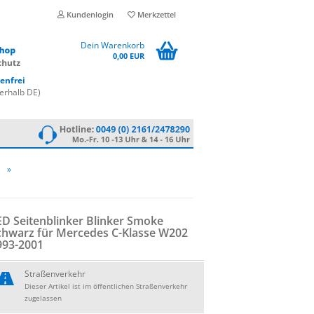
Kundenlogin
Merkzettel
Dein Warenkorb
0,00 EUR
enfrei
erhalb DE)
»
D Sei­ten­blin­ker Blin­ker Smoke
chwarz für Mer­ce­des C-​Klasse W202
993-​2001
Straßenverkehr
Dieser Artikel ist im öffentlichen Straßenverkehr
zugelassen