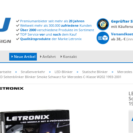
Premiumanbieter seit mehr als
20 Jahren
Weltweit mehr als 300.000
zufriedene
Kunden
Über 2000
verschiedene Produkte im Sortiment
Versandkost
TOP Service
vor
und
nach
dem Kauf
Qualitätsprodukte
der Marke Letronix
ab 38,- €
(inn
Neue Artikel
Anfahrt
Kontakt
»
»
»
»
artseite
Straßenverkehr
LED-Blinker
Statische Blinker
Mercedes
ED Seitenblinker Blinker Smoke Schwarz für Mercedes C-Klasse W202 1993-2001
Konto erstellen
LE
Passwort vergessen?
S
1