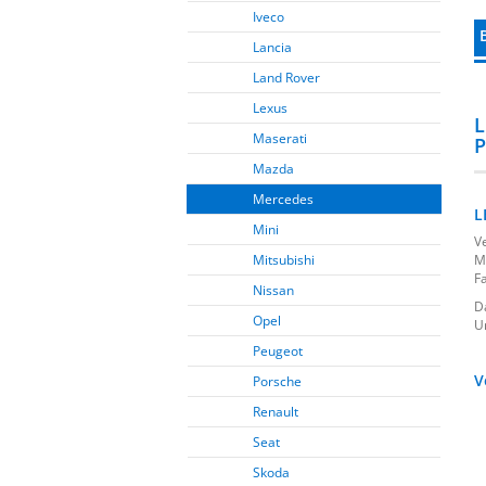
Iveco
Lancia
Land Rover
Lexus
L
Maserati
P
Mazda
Mercedes
L
Mini
V
Mitsubishi
M
F
Nissan
D
Opel
U
Peugeot
V
Porsche
Renault
Seat
Skoda