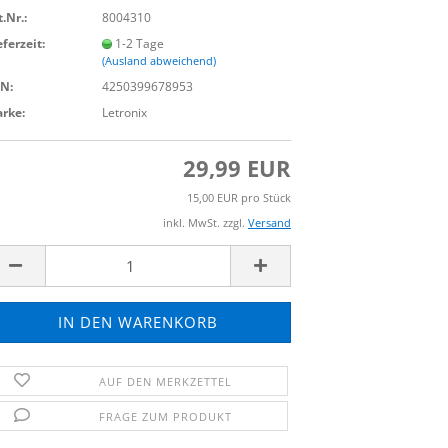
t.Nr.:
8004310
eferzeit:
1-2 Tage
(Ausland abweichend)
N:
4250399678953
rke:
Letronix
29,99 EUR
15,00 EUR pro Stück
inkl. MwSt. zzgl.
Versand
AUF DEN MERKZETTEL
FRAGE ZUM PRODUKT