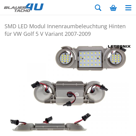
SMD LED Modul In­nen­raum­be­leuch­tung Hin­ten
für VW Golf 5 V Va­ri­ant 2007-​2009