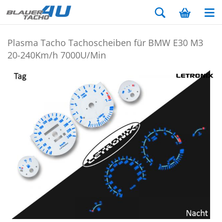
Plas­ma Tacho Ta­cho­schei­ben für BMW E30 M3
20-​240Km/h 7000U/Min