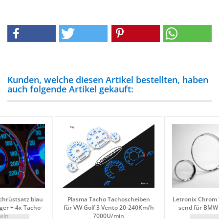
Kunden, welche diesen Artikel bestellten, haben
auch folgende Artikel gekauft:
­rüst­satz blau
Plas­ma Tacho Ta­cho­schei­ben
Le­tro­nix Chrom
i­ger + 4x Ta­cho­
für VW Golf 3 Vento 20-​240Km/h
send für BMW 
deln
7000U/min