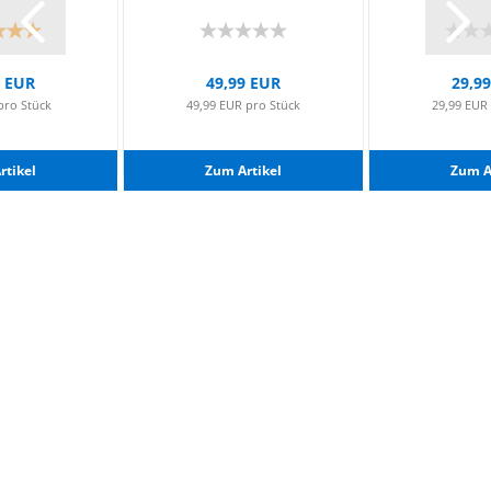
9 EUR
49,99 EUR
29,9
pro Stück
49,99 EUR pro Stück
29,99 EUR
­ti­kel
Zum Ar­ti­kel
Zum Ar