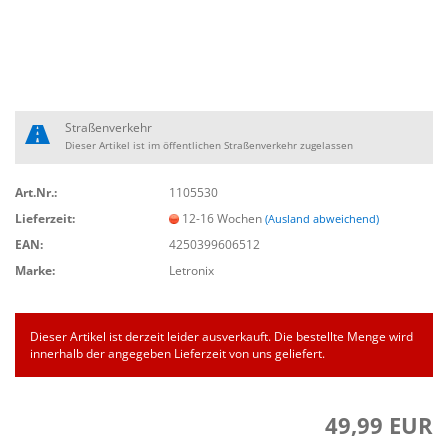
Straßenverkehr
Dieser Artikel ist im öffentlichen Straßenverkehr zugelassen
Art.Nr.:
1105530
Lieferzeit:
12-16 Wochen
(Ausland abweichend)
EAN:
4250399606512
Marke:
Letronix
Dieser Artikel ist derzeit leider ausverkauft. Die bestellte Menge wird
innerhalb der angegeben Lieferzeit von uns geliefert.
49,99 EUR