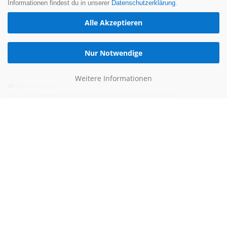
Informationen findest du in unserer
Datenschutzerklärung
.
Alle Akzeptieren
Nur Notwendige
Weitere Informationen
Der Newsletter
Jetzt zum Newsletter anmelden und nichts mehr verpassen.
Hilfe & Kontakt
Email:
kontakt@blauertacho4u.de
Telefon:
+49 (0)21612478290
Kontaktformular