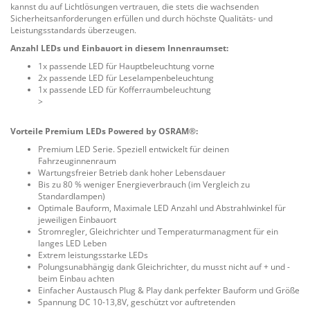
kannst du auf Lichtlösungen vertrauen, die stets die wachsenden
Sicherheitsanforderungen erfüllen und durch höchste Qualitäts- und
Leistungsstandards überzeugen.
Anzahl LEDs und Einbauort in diesem Innenraumset:
1x passende LED für Hauptbeleuchtung vorne
2x passende LED für Leselampenbeleuchtung
1x passende LED für Kofferraumbeleuchtung
>
Vorteile Premium LEDs Powered by OSRAM®:
Premium LED Serie. Speziell entwickelt für deinen
Fahrzeuginnenraum
Wartungsfreier Betrieb dank hoher Lebensdauer
Bis zu 80 % weniger Energieverbrauch (im Vergleich zu
Standardlampen)
Optimale Bauform, Maximale LED Anzahl und Abstrahlwinkel für
jeweiligen Einbauort
Stromregler, Gleichrichter und Temperaturmanagment für ein
langes LED Leben
Extrem leistungsstarke LEDs
Polungsunabhängig dank Gleichrichter, du musst nicht auf + und -
beim Einbau achten
Einfacher Austausch Plug & Play dank perfekter Bauform und Größe
Spannung DC 10-13,8V, geschützt vor auftretenden