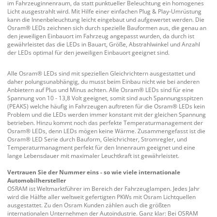
im Fahrzeuginnenraum, da statt punktueller Beleuchtung ein homogenes
Licht ausgestrahlt wird. Mit Hilfe einer einfachen Plug & Play-Umrüstung
kann die Innenbeleuchtung leicht eingebaut und aufgewertet werden. Die
Osram® LEDs zeichnen sich durch spezielle Bauformen aus, die genau an
den jeweiligen Einbauort im Fahrzeug angepasst wurden, da durch ist
gewährleistet das die LEDs in Bauart, Größe, Abstrahlwinkel und Anzahl
der LEDs optimal für den jeweiligen Einbauort geeignet sind.
Alle Osram® LEDs sind mit speziellen Gleichrichtern ausgestattet und
daher polungsunabhängig, du musst beim Einbau nicht wie bei anderen
Anbietern auf Plus und Minus achten. Alle Osram® LEDs sind für eine
Spannung von 10 - 13,8 Volt geeignet, somit sind auch Spannungsspitzen
(PEAKS) welche häufig in Fahrzeugen auftreten für die Osram® LEDs kein
Problem und die LEDs werden immer konstant mit der gleichen Spannung
betrieben. Hinzu kommt noch das perfekte Temperaturmanagement der
Osram® LEDs, denn LEDs mögen keine Wärme. Zusammengefasst ist die
Osram® LED Serie durch Bauform, Gleichrichter, Stromregler, und
Temperaturmanagment perfekt für den Innenraum geeignet und eine
lange Lebensdauer mit maximaler Leuchtkraft ist gewährleistet.
Vertrauen Sie der Nummer eins - so wie viele internationale
Automobilhersteller
OSRAM ist Weltmarktführer im Bereich der Fahrzeuglampen. Jedes Jahr
wird die Hälfte aller weltweit gefertigten PKWs mit Osram Lichtquellen
ausgestattet. Zu den Osram Kunden zählen auch die größten
internationalen Unternehmen der Autoindustrie. Ganz klar: Bei OSRAM