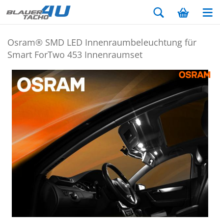
Osram® SMD LED In­nen­raum­be­leuch­tung für
Smart ForT­wo 453 In­nen­ra­um­set