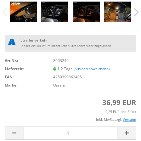
Straßenverkehr
Dieser Artikel ist im öffentlichen Straßenverkehr zugelassen
Art.Nr.:
8003249
Lieferzeit:
1-2 Tage
(Ausland abweichend)
EAN:
4250399662495
Marke:
Osram
36,99 EUR
9,25 EUR pro Stück
inkl. MwSt. zzgl.
Versand