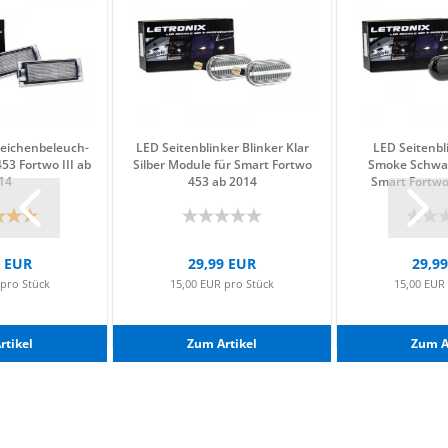
i­chen­be­leuch­
LED Sei­ten­blin­ker Blin­ker Klar
LED Sei­ten­bl
53 Fort­wo III ab
Sil­ber Mo­du­le für Smart Fort­wo
Smoke Schwarz
14
453 ab 2014
Smart Fort­w
9 EUR
29,99 EUR
29,9
 pro Stück
15,00 EUR pro Stück
15,00 EUR
­ti­kel
Zum Ar­ti­kel
Zum Ar