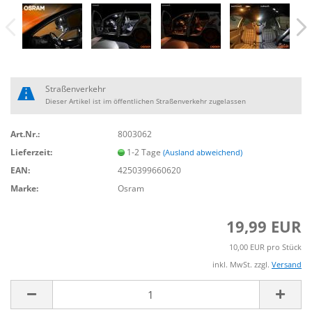
Straßenverkehr
Dieser Artikel ist im öffentlichen Straßenverkehr zugelassen
Art.Nr.:
8003062
Lieferzeit:
1-2 Tage
(Ausland abweichend)
EAN:
4250399660620
Marke:
Osram
19,99 EUR
10,00 EUR pro Stück
inkl. MwSt. zzgl.
Versand