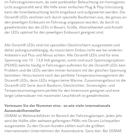
im Fahrzeuginnenraum, da statt punktueller Beleuchtung ein homogenes
Licht ausgestrahlt wird. Mit Hilfe einer einfachen Plug & Play-Umrüstung
kann die Innenbeleuchtung leicht eingebaut und aufgewertet werden. Die
Osram® LEDs zeichnen sich durch spezielle Bauformen aus, die genau an
den jeweiligen Einbauort im Fahrzeug angepasst wurden, da durch ist
gewährleistet das die LEDs in Bauart, Größe, Abstrahlwinkel und Anzahl
der LEDs optimal für den jeweiligen Einbauort geeignet sind.
Alle Osram® LEDs sind mit speziellen Gleichrichtern ausgestattet und
daher polungsunabhängig, du musst beim Einbau nicht wie bei anderen
Anbietern auf Plus und Minus achten. Alle Osram® LEDs sind für eine
Spannung von 10 - 13,8 Volt geeignet, somit sind auch Spannungsspitzen
(PEAKS) welche häufig in Fahrzeugen auftreten für die Osram® LEDs kein
Problem und die LEDs werden immer konstant mit der gleichen Spannung
betrieben. Hinzu kommt noch das perfekte Temperaturmanagement der
Osram® LEDs, denn LEDs mögen keine Wärme. Zusammengefasst ist die
Osram® LED Serie durch Bauform, Gleichrichter, Stromregler, und
Temperaturmanagment perfekt für den Innenraum geeignet und eine
lange Lebensdauer mit maximaler Leuchtkraft ist gewährleistet.
Vertrauen Sie der Nummer eins - so wie viele internationale
Automobilhersteller
OSRAM ist Weltmarktführer im Bereich der Fahrzeuglampen. Jedes Jahr
wird die Hälfte aller weltweit gefertigten PKWs mit Osram Lichtquellen
ausgestattet. Zu den Osram Kunden zählen auch die größten
internationalen Unternehmen der Autoindustrie. Ganz klar: Bei OSRAM