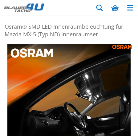
Osram® SMD LED In­nen­raum­be­leuch­tung für
Mazda MX-5 (Typ ND) In­nen­ra­um­set