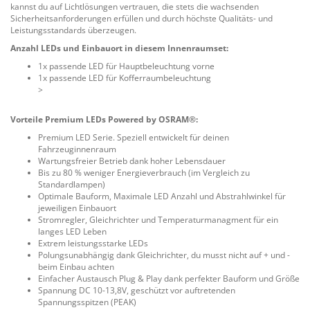
kannst du auf Lichtlösungen vertrauen, die stets die wachsenden
Sicherheitsanforderungen erfüllen und durch höchste Qualitäts- und
Leistungsstandards überzeugen.
Anzahl LEDs und Einbauort in diesem Innenraumset:
1x passende LED für Hauptbeleuchtung vorne
1x passende LED für Kofferraumbeleuchtung
>
Vorteile Premium LEDs Powered by OSRAM®:
Premium LED Serie. Speziell entwickelt für deinen
Fahrzeuginnenraum
Wartungsfreier Betrieb dank hoher Lebensdauer
Bis zu 80 % weniger Energieverbrauch (im Vergleich zu
Standardlampen)
Optimale Bauform, Maximale LED Anzahl und Abstrahlwinkel für
jeweiligen Einbauort
Stromregler, Gleichrichter und Temperaturmanagment für ein
langes LED Leben
Extrem leistungsstarke LEDs
Polungsunabhängig dank Gleichrichter, du musst nicht auf + und -
beim Einbau achten
Einfacher Austausch Plug & Play dank perfekter Bauform und Größe
Spannung DC 10-13,8V, geschützt vor auftretenden
Spannungsspitzen (PEAK)