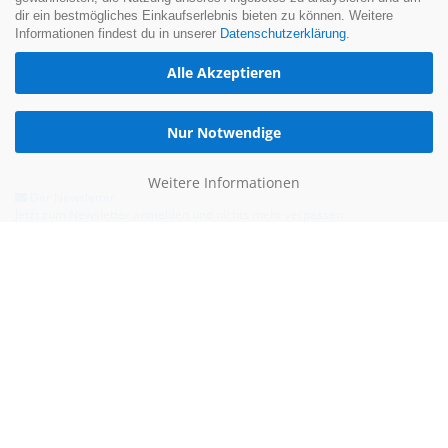
dir ein bestmögliches Einkaufserlebnis bieten zu können. Weitere
Informationen findest du in unserer
Datenschutzerklärung
.
Alle Akzeptieren
Nur Notwendige
Weitere Informationen
Der Newsletter
Jetzt zum Newsletter anmelden und nichts mehr verpassen.
Hilfe & Kontakt
Email:
kontakt@blauertacho4u.de
Telefon:
+49 (0)21612478290