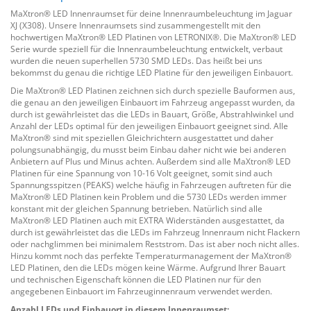
MaXtron® LED Innenraumset für deine Innenraumbeleuchtung im Jaguar
XJ (X308). Unsere Innenraumsets sind zusammengestellt mit den
hochwertigen MaXtron® LED Platinen von LETRONIX®. Die MaXtron® LED
Serie wurde speziell für die Innenraumbeleuchtung entwickelt, verbaut
wurden die neuen superhellen 5730 SMD LEDs. Das heißt bei uns
bekommst du genau die richtige LED Platine für den jeweiligen Einbauort.
Die MaXtron® LED Platinen zeichnen sich durch spezielle Bauformen aus,
die genau an den jeweiligen Einbauort im Fahrzeug angepasst wurden, da
durch ist gewährleistet das die LEDs in Bauart, Größe, Abstrahlwinkel und
Anzahl der LEDs optimal für den jeweiligen Einbauort geeignet sind. Alle
MaXtron® sind mit speziellen Gleichrichtern ausgestattet und daher
polungsunabhängig, du musst beim Einbau daher nicht wie bei anderen
Anbietern auf Plus und Minus achten. Außerdem sind alle MaXtron® LED
Platinen für eine Spannung von 10-16 Volt geeignet, somit sind auch
Spannungsspitzen (PEAKS) welche häufig in Fahrzeugen auftreten für die
MaXtron® LED Platinen kein Problem und die 5730 LEDs werden immer
konstant mit der gleichen Spannung betrieben. Natürlich sind alle
MaXtron® LED Platinen auch mit EXTRA Widerständen ausgestattet, da
durch ist gewährleistet das die LEDs im Fahrzeug Innenraum nicht Flackern
oder nachglimmen bei minimalem Reststrom. Das ist aber noch nicht alles.
Hinzu kommt noch das perfekte Temperaturmanagement der MaXtron®
LED Platinen, den die LEDs mögen keine Wärme. Aufgrund Ihrer Bauart
und technischen Eigenschaft können die LED Platinen nur für den
angegebenen Einbauort im Fahrzeuginnenraum verwendet werden.
Anzahl LEDs und Einbauort in diesem Innenraumset: