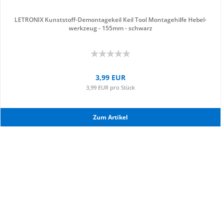
LE­TRO­NIX Kunststoff-​​De­mon­ta­ge­keil Keil Tool Mon­ta­ge­hil­fe He­bel­
werk­zeug - 155mm - schwarz
3,99 EUR
3,99 EUR pro Stück
Zum Ar­ti­kel