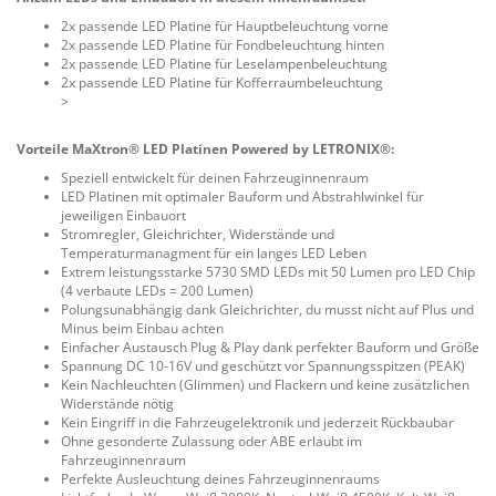
2x passende LED Platine für Hauptbeleuchtung vorne
2x passende LED Platine für Fondbeleuchtung hinten
2x passende LED Platine für Leselampenbeleuchtung
2x passende LED Platine für Kofferraumbeleuchtung
>
Vorteile MaXtron® LED Platinen Powered by LETRONIX®:
Speziell entwickelt für deinen Fahrzeuginnenraum
LED Platinen mit optimaler Bauform und Abstrahlwinkel für
jeweiligen Einbauort
Stromregler, Gleichrichter, Widerstände und
Temperaturmanagment für ein langes LED Leben
Extrem leistungsstarke 5730 SMD LEDs mit 50 Lumen pro LED Chip
(4 verbaute LEDs = 200 Lumen)
Polungsunabhängig dank Gleichrichter, du musst nicht auf Plus und
Minus beim Einbau achten
Einfacher Austausch Plug & Play dank perfekter Bauform und Größe
Spannung DC 10-16V und geschützt vor Spannungsspitzen (PEAK)
Kein Nachleuchten (Glimmen) und Flackern und keine zusätzlichen
Widerstände nötig
Kein Eingriff in die Fahrzeugelektronik und jederzeit Rückbaubar
Ohne gesonderte Zulassung oder ABE erlaubt im
Fahrzeuginnenraum
Perfekte Ausleuchtung deines Fahrzeuginnenraums