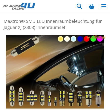
MaX­tron® SMD LED In­nen­raum­be­leuch­tung für
Ja­gu­ar XJ (X308) In­nen­ra­um­set