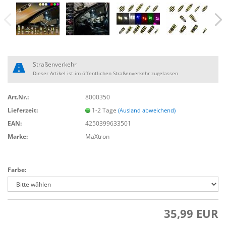
Straßenverkehr
Dieser Artikel ist im öffentlichen Straßenverkehr zugelassen
Art.Nr.:
8000350
Lieferzeit:
1-2 Tage
(Ausland abweichend)
EAN:
4250399633501
Marke:
MaXtron
Farbe:
35,99 EUR