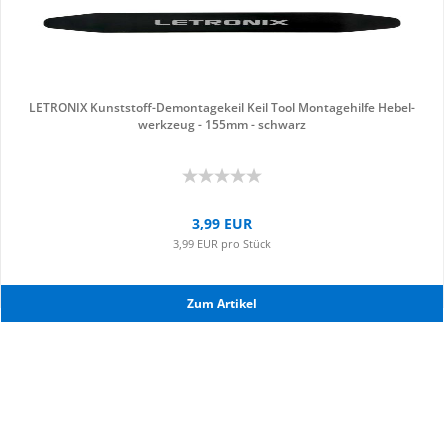
LE­TRO­NIX Kunststoff-​​De­mon­ta­ge­keil Keil Tool Mon­ta­ge­hil­fe He­bel­
werk­zeug - 155mm - schwarz
3,99 EUR
3,99 EUR pro Stück
Zum Ar­ti­kel