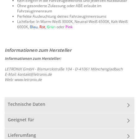
Kein Eingriff in die Fahrzeugelektronik und jederzeit Rückbaubar
Ohne gesonderte Zulassung oder ABE erlaubt im
Fahrzeuginnenraum
Perfekte Ausleuchtung deines Fahrzeuginnenraums
Lichtfarbe: In Warm-Weiß 3000K, Neutral-Weiß 4500K, Kalt-Weiß
6000K,
Blau
,
Rot
,
Grün
oder
Pink
Informationen zum Hersteller:
LETRONIX GmbH - Bismarckstraße 104 - D-41061 Mönchengladbach
E-Mail: kontakt@letronix.de
Web: www.letronix.de
Technische Daten
Geeignet für
Lieferumfang