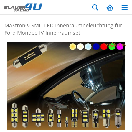
MaX­tron® SMD LED In­nen­raum­be­leuch­tung für
Ford Mon­deo IV In­nen­ra­um­set