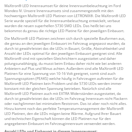
MaXtron® LED Innenraumset für deine Innenraumbeleuchtung im Ford
Mondeo IV. Unsere Innenraumsets sind zusammengestellt mit den
hochwertigen MaXtron® LED Platinen von LETRONIX®. Die MaXtron® LED
Serie wurde speziell für die Innenraumbeleuchtung entwickelt, verbaut
wurden die neuen superhellen 5730 SMD LEDs. Das heißt bei uns
bekommst du genau die richtige LED Platine für den jeweiligen Einbauort.
Die MaXtron® LED Platinen zeichnen sich durch spezielle Bauformen aus,
die genau an den jeweiligen Einbauort im Fahrzeug angepasst wurden, da
durch ist gewährleistet das die LEDs in Bauart, Größe, Abstrahlwinkel und
Anzahl der LEDs optimal für den jeweiligen Einbauort geeignet sind. Alle
MaXtron® sind mit speziellen Gleichrichtern ausgestattet und daher
polungsunabhängig, du musst beim Einbau daher nicht wie bei anderen
Anbietern auf Plus und Minus achten. Außerdem sind alle MaXtron® LED
Platinen für eine Spannung von 10-16 Volt geeignet, somit sind auch
Spannungsspitzen (PEAKS) welche häufig in Fahrzeugen auftreten für die
MaXtron® LED Platinen kein Problem und die 5730 LEDs werden immer
konstant mit der gleichen Spannung betrieben. Natürlich sind alle
MaXtron® LED Platinen auch mit EXTRA Widerständen ausgestattet, da
durch ist gewährleistet das die LEDs im Fahrzeug Innenraum nicht Flackern
oder nachglimmen bei minimalem Reststrom. Das ist aber noch nicht alles.
Hinzu kommt noch das perfekte Temperaturmanagement der MaXtron®
LED Platinen, den die LEDs mögen keine Wärme. Aufgrund Ihrer Bauart
und technischen Eigenschaft können die LED Platinen nur für den
angegebenen Einbauort im Fahrzeuginnenraum verwendet werden.
Anzahl LEDs und Einbauort in diesem Innenraumset: