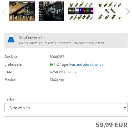
Straßenverkehr
Dieser Artikel ist im öffentlichen Straßenverkehr zugelassen
Art.Nr.:
8000283
Lieferzeit:
1-2 Tage
(Ausland abweichend)
EAN:
4250399632832
Marke:
MaXtron
Farbe:
59,99 EUR