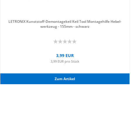
LE­TRO­NIX Kunststoff-​​De­mon­ta­ge­keil Keil Tool Mon­ta­ge­hil­fe He­bel­
werk­zeug - 155mm - schwarz
3,99 EUR
3,99 EUR pro Stück
Zum Ar­ti­kel