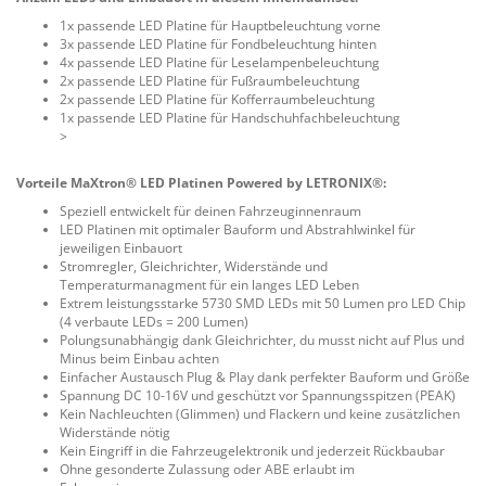
1x passende LED Platine für Hauptbeleuchtung vorne
3x passende LED Platine für Fondbeleuchtung hinten
4x passende LED Platine für Leselampenbeleuchtung
2x passende LED Platine für Fußraumbeleuchtung
2x passende LED Platine für Kofferraumbeleuchtung
1x passende LED Platine für Handschuhfachbeleuchtung
>
Vorteile MaXtron® LED Platinen Powered by LETRONIX®:
Speziell entwickelt für deinen Fahrzeuginnenraum
LED Platinen mit optimaler Bauform und Abstrahlwinkel für
jeweiligen Einbauort
Stromregler, Gleichrichter, Widerstände und
Temperaturmanagment für ein langes LED Leben
Extrem leistungsstarke 5730 SMD LEDs mit 50 Lumen pro LED Chip
(4 verbaute LEDs = 200 Lumen)
Polungsunabhängig dank Gleichrichter, du musst nicht auf Plus und
Minus beim Einbau achten
Einfacher Austausch Plug & Play dank perfekter Bauform und Größe
Spannung DC 10-16V und geschützt vor Spannungsspitzen (PEAK)
Kein Nachleuchten (Glimmen) und Flackern und keine zusätzlichen
Widerstände nötig
Kein Eingriff in die Fahrzeugelektronik und jederzeit Rückbaubar
Ohne gesonderte Zulassung oder ABE erlaubt im