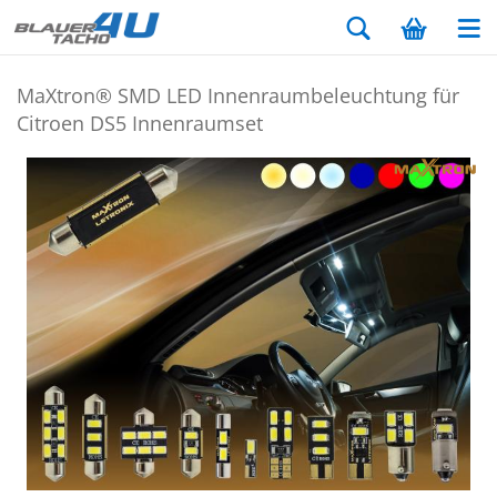
MaX­tron® SMD LED In­nen­raum­be­leuch­tung für
Ci­tro­en DS5 In­nen­ra­um­set