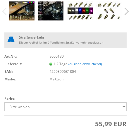
Straßenverkehr
Dieser Artikel ist im öffentlichen Straßenverkehr zugelassen
Art.Nr.:
8000180
Lieferzeit:
1-2 Tage
(Ausland abweichend)
EAN:
4250399631804
Marke:
MaXtron
Farbe:
55,99 EUR