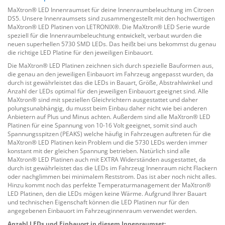
MaXtron® LED Innenraumset für deine Innenraumbeleuchtung im Citroen
DS5. Unsere Innenraumsets sind zusammengestellt mit den hochwertigen
MaXtron® LED Platinen von LETRONIX®. Die MaXtron® LED Serie wurde
speziell für die Innenraumbeleuchtung entwickelt, verbaut wurden die
neuen superhellen 5730 SMD LEDs. Das heißt bei uns bekommst du genau
die richtige LED Platine für den jeweiligen Einbauort.
Die MaXtron® LED Platinen zeichnen sich durch spezielle Bauformen aus,
die genau an den jeweiligen Einbauort im Fahrzeug angepasst wurden, da
durch ist gewährleistet das die LEDs in Bauart, Größe, Abstrahlwinkel und
Anzahl der LEDs optimal für den jeweiligen Einbauort geeignet sind. Alle
MaXtron® sind mit speziellen Gleichrichtern ausgestattet und daher
polungsunabhängig, du musst beim Einbau daher nicht wie bei anderen
Anbietern auf Plus und Minus achten. Außerdem sind alle MaXtron® LED
Platinen für eine Spannung von 10-16 Volt geeignet, somit sind auch
Spannungsspitzen (PEAKS) welche häufig in Fahrzeugen auftreten für die
MaXtron® LED Platinen kein Problem und die 5730 LEDs werden immer
konstant mit der gleichen Spannung betrieben. Natürlich sind alle
MaXtron® LED Platinen auch mit EXTRA Widerständen ausgestattet, da
durch ist gewährleistet das die LEDs im Fahrzeug Innenraum nicht Flackern
oder nachglimmen bei minimalem Reststrom. Das ist aber noch nicht alles.
Hinzu kommt noch das perfekte Temperaturmanagement der MaXtron®
LED Platinen, den die LEDs mögen keine Wärme. Aufgrund Ihrer Bauart
und technischen Eigenschaft können die LED Platinen nur für den
angegebenen Einbauort im Fahrzeuginnenraum verwendet werden.
Anzahl LEDs und Einbauort in diesem Innenraumset: