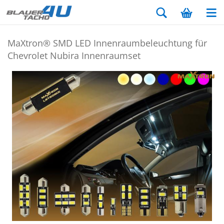
MaX­tron® SMD LED In­nen­raum­be­leuch­tung für
Che­vro­let Nu­bi­ra In­nen­ra­um­set