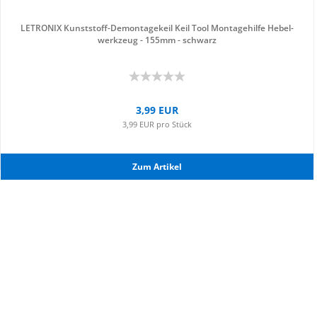
LE­TRO­NIX Kunststoff-​​De­mon­ta­ge­keil Keil Tool Mon­ta­ge­hil­fe He­bel­
werk­zeug - 155mm - schwarz
3,99 EUR
3,99 EUR pro Stück
Zum Ar­ti­kel