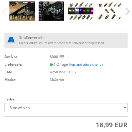
Straßenverkehr
Dieser Artikel ist im öffentlichen Straßenverkehr zugelassen
Art.Nr.:
8000155
Lieferzeit:
1-2 Tage
(Ausland abweichend)
EAN:
4250399631552
Marke:
MaXtron
Farbe:
18,99 EUR