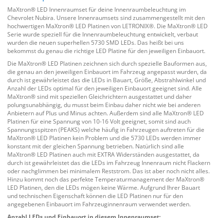
MaXtron® LED Innenraumset für deine Innenraumbeleuchtung im
Chevrolet Nubira. Unsere Innenraumsets sind zusammengestellt mit den
hochwertigen MaXtron® LED Platinen von LETRONIX®. Die MaXtron® LED
Serie wurde speziell für die Innenraumbeleuchtung entwickelt, verbaut
wurden die neuen superhellen 5730 SMD LEDs. Das heißt bei uns
bekommst du genau die richtige LED Platine für den jeweiligen Einbauort.
Die MaXtron® LED Platinen zeichnen sich durch spezielle Bauformen aus,
die genau an den jeweiligen Einbauort im Fahrzeug angepasst wurden, da
durch ist gewährleistet das die LEDs in Bauart, Größe, Abstrahlwinkel und
Anzahl der LEDs optimal für den jeweiligen Einbauort geeignet sind. Alle
MaXtron® sind mit speziellen Gleichrichtern ausgestattet und daher
polungsunabhängig, du musst beim Einbau daher nicht wie bei anderen
Anbietern auf Plus und Minus achten. Außerdem sind alle MaXtron® LED
Platinen für eine Spannung von 10-16 Volt geeignet, somit sind auch
Spannungsspitzen (PEAKS) welche häufig in Fahrzeugen auftreten für die
MaXtron® LED Platinen kein Problem und die 5730 LEDs werden immer
konstant mit der gleichen Spannung betrieben. Natürlich sind alle
MaXtron® LED Platinen auch mit EXTRA Widerständen ausgestattet, da
durch ist gewährleistet das die LEDs im Fahrzeug Innenraum nicht Flackern
oder nachglimmen bei minimalem Reststrom. Das ist aber noch nicht alles.
Hinzu kommt noch das perfekte Temperaturmanagement der MaXtron®
LED Platinen, den die LEDs mögen keine Wärme. Aufgrund Ihrer Bauart
und technischen Eigenschaft können die LED Platinen nur für den
angegebenen Einbauort im Fahrzeuginnenraum verwendet werden.
Anzahl LEDs und Einbauort in diesem Innenraumset: