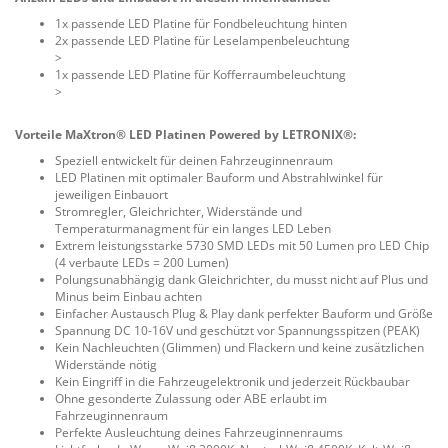
1x passende LED Platine für Fondbeleuchtung hinten
2x passende LED Platine für Leselampenbeleuchtung
>
1x passende LED Platine für Kofferraumbeleuchtung
>
Vorteile MaXtron® LED Platinen Powered by LETRONIX®:
Speziell entwickelt für deinen Fahrzeuginnenraum
LED Platinen mit optimaler Bauform und Abstrahlwinkel für
jeweiligen Einbauort
Stromregler, Gleichrichter, Widerstände und
Temperaturmanagment für ein langes LED Leben
Extrem leistungsstarke 5730 SMD LEDs mit 50 Lumen pro LED Chip
(4 verbaute LEDs = 200 Lumen)
Polungsunabhängig dank Gleichrichter, du musst nicht auf Plus und
Minus beim Einbau achten
Einfacher Austausch Plug & Play dank perfekter Bauform und Größe
Spannung DC 10-16V und geschützt vor Spannungsspitzen (PEAK)
Kein Nachleuchten (Glimmen) und Flackern und keine zusätzlichen
Widerstände nötig
Kein Eingriff in die Fahrzeugelektronik und jederzeit Rückbaubar
Ohne gesonderte Zulassung oder ABE erlaubt im
Fahrzeuginnenraum
Perfekte Ausleuchtung deines Fahrzeuginnenraums